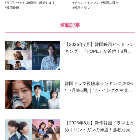
ラブリセット 30日後、離婚します
チョン・インソン
華麗な日々
韓国映画
韓国ドラマ
連載記事
【2026年7月】韓国映画ヒットラン
キング｜『HOPE』が首位！8月公
開の注目作は？
韓国ドラマ視聴率ランキング[2026
年7月第5週]｜ソ・イングク主演の
ラブコメがついに最終回！
【2026年8月】新作韓国ドラマまと
め｜ソン・ガンの帰還！孤独な天才
高校生ピアニスト役