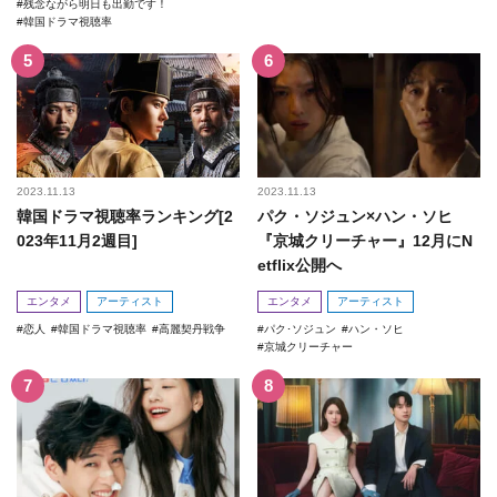
残念ながら明日も出勤です！
韓国ドラマ視聴率
2023.11.13
2023.11.13
韓国ドラマ視聴率ランキング[2
パク・ソジュン×ハン・ソヒ
023年11月2週目]
『京城クリーチャー』12月にN
etflix公開へ
エンタメ
アーティスト
エンタメ
アーティスト
恋人
韓国ドラマ視聴率
高麗契丹戦争
パク･ソジュン
ハン・ソヒ
京城クリーチャー