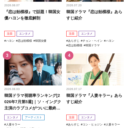
2026.08.07
2026.07.20
『恋は飴模様』で話題！韓国女
韓国ドラマ『恋は飴模様』あら
優ハヨンを徹底解剖
すじ紹介
注目
エンタメ
注目
エンタメ
ハヨン
恋は飴模様
韓国女優
あらすじ
チョン・ヘイン
ハヨン
恋は飴模様
韓国ドラマ
2026.08.03
2026.07.17
韓国ドラマ視聴率ランキング[2
韓国ドラマ『人妻キラー』あら
026年7月第5週]｜ソ・イングク
すじ紹介
主演のラブコメがついに最終
回！
エンタメ
アーティスト
注目
エンタメ
人妻キラー
あらすじ
コン・ヒョジン
人妻キラー