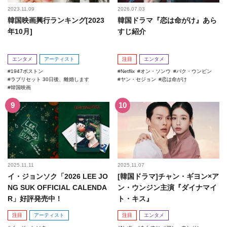
2023.11.09
2026.07.03
韓国映画興行ランキング[2023
韓国ドラマ『恋は命がけ』あら
年10月]
すじ紹介
エンタメ
アーティスト
注目
エンタメ
1947ボストン
Netflix
オン・ソンウ
パク・ウンビン
ラブリセット 30日後、離婚します
ヤン・セジョン
恋は命がけ
韓国映画
2025.11.11
2025.11.07
イ・ジョンソク「2026 LEE JO
[韓国ドラマ]チャン・ギヨン×ア
NG SUK OFFICIAL CALENDA
ン・ウンジン主演『ダイナマイ
R」好評発売中！
ト・キス』
注目
アーティスト
注目
エンタメ