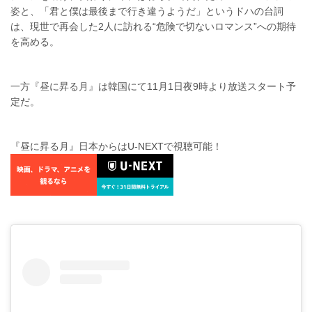
姿と、「君と僕は最後まで行き違うようだ」というドハの台詞
は、現世で再会した2人に訪れる“危険で切ないロマンス”への期待
を高める。
一方『昼に昇る月』は韓国にて11月1日夜9時より放送スタート予
定だ。
『昼に昇る月』日本からはU-NEXTで視聴可能！