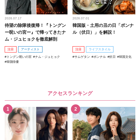
2026.07.17
2026.07.01
待望の除隊後復帰！『トングン
韓国版・土用の丑の日「ポンナ
ー呪いの宮ー』で帰ってきたナ
ル（伏日）」を解説！
ム・ジュヒョクを徹底解剖
注目
アーティスト
注目
ライフスタイル
トングン呪いの宮
ナム・ジュヒョク
サムゲタン
ポンナル
伏日
韓国文化
韓国俳優
アクセスランキング