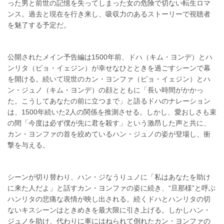
った男と前世の記憶を失ってしまった女の危険で切ない転生ロマ
ンス。過去と現在を行き来し、吸収力のあるストーリーで視聴者
を魅了する予定だ。
公開されたメイン予告編は1500年前、ドハ（キム・ヨンデ）とハ
ンリタ（ピョ・イェジン）が幸せなひとときを過ごすシーンで幕
を開ける。続いて現世のカン・ヨンファ（ピョ・イェジン）とハ
ン・ジュノ（キム・ヨンデ）の顔とともに「長い時間がかかっ
た。こうしてあなたの前に立つまで」と語るドハのナレーション
は、1500年続いた2人の関係を推測させる。しかし、愛おしさも束
の間「今度は必ず僕が先に君を殺す」という激昂した声と共に、
カン・ヨンファの首を絞めているハン・ジュノの姿が登場し、衝
撃を与える。
シーンが切り替わり、ハン・ジなうりュノに「私はあなたを助け
に来た人だよ」と話すカン・ヨンファの姿に続き、“旦那様”と呼ぶ
ハンリタの悲痛な表情が映し出される。続くドハとハンリタの切
ないキスシーンはときめきを最大限に引き上げる。しかしハン・
ジュノを助け、代わりに車にはねられて倒れたカン・ヨンファの