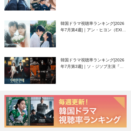
韓国ドラマ視聴率ランキング[2026
年7月第4週]｜アン・ヒヨン（EXID
ハニ）復帰作『愛が来る』に注目！
韓国ドラマ視聴率ランキング[2026
年7月第3週]｜ソ・ジソブ主演『エ
ージェント・キム』が勢い加速！