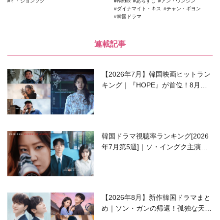
イ・ジョンソク
Netflix
あらすじ
アン・ウンジン
ダイナマイト・キス
チャン・ギヨン
韓国ドラマ
連載記事
【2026年7月】韓国映画ヒットラン
キング｜『HOPE』が首位！8月公
開の注目作は？
韓国ドラマ視聴率ランキング[2026
年7月第5週]｜ソ・イングク主演の
ラブコメがついに最終回！
【2026年8月】新作韓国ドラマまと
め｜ソン・ガンの帰還！孤独な天才
高校生ピアニスト役