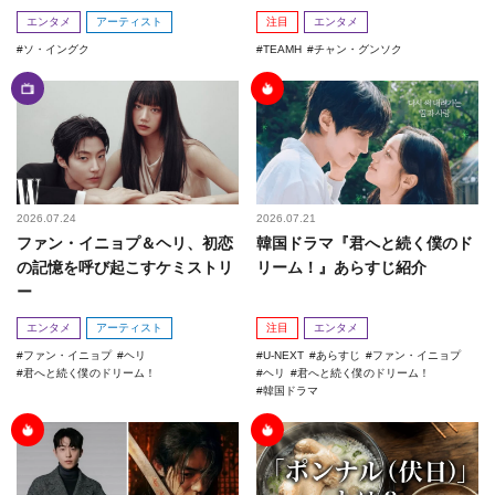
エンタメ
アーティスト
注目
エンタメ
ソ・イングク
TEAMH
チャン・グンソク
2026.07.24
2026.07.21
ファン・イニョプ＆ヘリ、初恋
韓国ドラマ『君へと続く僕のド
の記憶を呼び起こすケミストリ
リーム！』あらすじ紹介
ー
エンタメ
アーティスト
注目
エンタメ
ファン・イニョプ
ヘリ
U-NEXT
あらすじ
ファン・イニョプ
君へと続く僕のドリーム！
ヘリ
君へと続く僕のドリーム！
韓国ドラマ