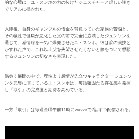
的な心境は、ユ・スンホの力の抜けたジェスチャーと虚しい嘆き
でリアルに描かれた。
入隊後、自身のギャンブルの借金を背負っていた家族の苦悩と、
その犠牲で健康が悪化した父の前で完全に崩壊したジュンソンを
通じて、感情線を一気に爆発させたユ・スンホ。彼は涙の演技と
かすれた声で、これ以上父を失望させたくないと膝をついて懇願
するジュンソンの切なさを表現した。
渦巻く展開の中で、理性より感情が先立つキャラクター ジュンソ
ンを完璧に演じているユ・スンホは、毎話確固たる存在感を発揮
し『取引』の完成度と期待を高めている。
一方『取引』は毎週金曜午前11時にwavveで2話ずつ配信される。