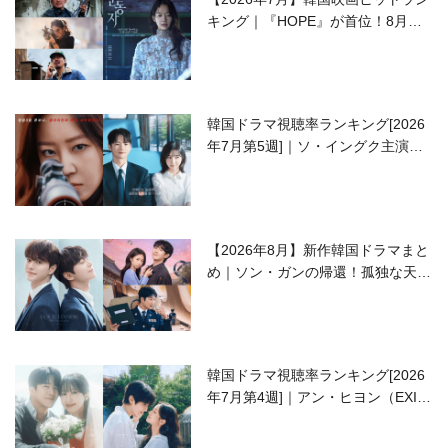
キング｜『HOPE』が首位！8月公
開の注目作は？
韓国ドラマ視聴率ランキング[2026
年7月第5週]｜ソ・イングク主演の
ラブコメがついに最終回！
【2026年8月】新作韓国ドラマまと
め｜ソン・ガンの帰還！孤独な天才
高校生ピアニスト役
韓国ドラマ視聴率ランキング[2026
年7月第4週]｜アン・ヒヨン（EXID
ハニ）復帰作『愛が来る』に注目！