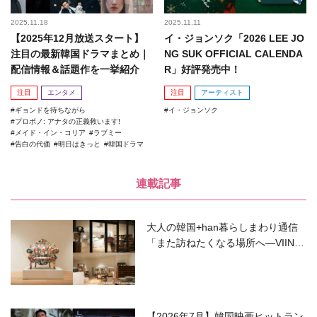
2025.11.18
2025.11.11
【2025年12月放送スタート】
イ・ジョンソク「2026 LEE JO
注目の最新韓国ドラマまとめ｜
NG SUK OFFICIAL CALENDA
配信情報＆話題作を一挙紹介
R」好評発売中！
注目
エンタメ
注目
アーティスト
ギョンドを待ちながら
イ・ジョンソク
プロボノ: アナタの正義救います!
メイド・イン・コリア
ラブミー
告白の代価
明日はきっと
韓国ドラマ
連載記事
大人の韓国+han暮らしまわり通信
「また訪ねたくなる場所へ―VIIN C
ollection」
【2026年7月】韓国映画ヒットラン