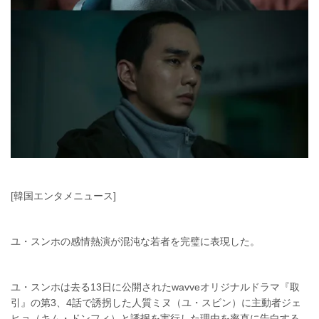
[韓国エンタメニュース]
ユ・スンホの感情熱演が混沌な若者を完璧に表現した。
ユ・スンホは去る13日に公開されたwavveオリジナルドラマ『取
引』の第3、4話で誘拐した人質ミヌ（ユ・スビン）に主動者ジェ
ヒョ（キム・ドンフィ）と誘拐を実行した理由を率直に告白する