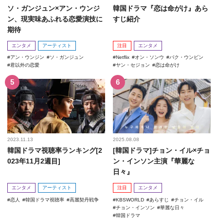
ソ・ガンジュン×アン・ウンジ
韓国ドラマ『恋は命がけ』あら
ン、現実味あふれる恋愛演技に
すじ紹介
期待
エンタメ
アーティスト
注目
エンタメ
アン・ウンジン
ソ・ガンジュン
Netflix
オン・ソンウ
パク・ウンビン
君以外の恋愛
ヤン・セジョン
恋は命がけ
2023.11.13
2025.08.08
韓国ドラマ視聴率ランキング[2
[韓国ドラマ]チョン・イル×チョ
023年11月2週目]
ン・インソン主演『華麗な
日々』
エンタメ
アーティスト
注目
エンタメ
恋人
韓国ドラマ視聴率
高麗契丹戦争
KBSWORLD
あらすじ
チョン・イル
チョン・インソン
華麗な日々
韓国ドラマ