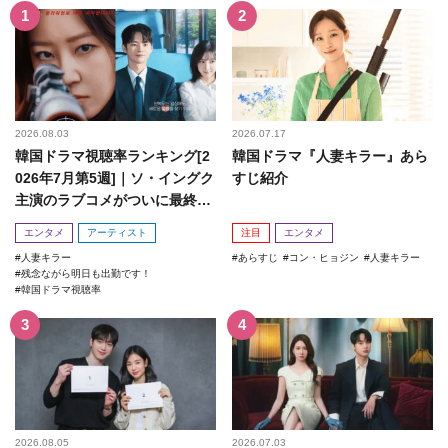
2026.08.03
2026.07.17
韓国ドラマ視聴率ランキング[2
韓国ドラマ『人妻キラー』あら
026年7月第5週]｜ソ・イングク
すじ紹介
主演のラブコメがついに最終
回！
エンタメ
アーティスト
注目
エンタメ
人妻キラー
あらすじ
コン・ヒョジン
人妻キラー
残念ながら明日も出勤です！
韓国ドラマ視聴率
2026.08.05
2026.07.03