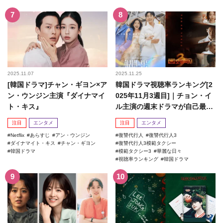
2025.11.07
2025.11.25
[韓国ドラマ]チャン・ギヨン×ア
韓国ドラマ視聴率ランキング[2
ン・ウンジン主演『ダイナマイ
025年11月3週目]｜チョン・イ
ト・キス』
ル主演の週末ドラマが自己最高
記録を更新！
注目
エンタメ
注目
エンタメ
Netflix
あらすじ
アン・ウンジン
復讐代行人
復讐代行人3
ダイナマイト・キス
チャン・ギヨン
復讐代行人3模範タクシー
韓国ドラマ
模範タクシー3
華麗な日々
視聴率ランキング
韓国ドラマ