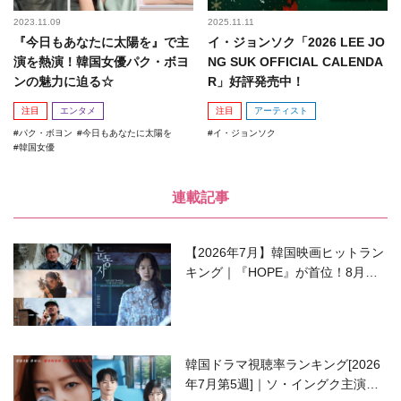
2023.11.09
2025.11.11
『今日もあなたに太陽を』で主
イ・ジョンソク「2026 LEE JO
演を熱演！韓国女優パク・ボヨ
NG SUK OFFICIAL CALENDA
ンの魅力に迫る☆
R」好評発売中！
注目
エンタメ
注目
アーティスト
パク・ボヨン
今日もあなたに太陽を
イ・ジョンソク
韓国女優
連載記事
【2026年7月】韓国映画ヒットラン
キング｜『HOPE』が首位！8月公
開の注目作は？
韓国ドラマ視聴率ランキング[2026
年7月第5週]｜ソ・イングク主演の