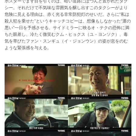
ポスターでまず目を引くのは、暗い道路にぽつんと置かれたタク
シー。それだけで不気味な雰囲気を醸し出すこのタクシーがより
危険に見える理由は、赤く光る非常防犯灯のせいだ。さらに“私は
殺人犯を乗せた”というキャッチコピーは、想像もしなかった“運の
悪い”一日を予感させる。サイドミラーに映るオ・テクの恐怖に満
ちた眼差し、冷たく微笑むクム・ヒョクス（ユ・ヨンソク）、毒
気を帯びたファン・スンギュ（イ・ジョンウン）の姿が息をのむ
ような緊張感を与える。