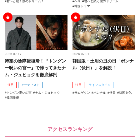
君へと続く僕のドリーム！
ヘリ
君へと続く僕のドリーム！
韓国ドラマ
2026.07.17
2026.07.01
待望の除隊後復帰！『トングン
韓国版・土用の丑の日「ポンナ
ー呪いの宮ー』で帰ってきたナ
ル（伏日）」を解説！
ム・ジュヒョクを徹底解剖
注目
アーティスト
注目
ライフスタイル
トングン呪いの宮
ナム・ジュヒョク
サムゲタン
ポンナル
伏日
韓国文化
韓国俳優
アクセスランキング