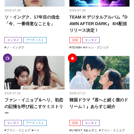
2026.07.28
2026.07.28
ソ・イングク、17年目の信念
TEAM H デジタルアルバム『D
「今、一番得意なことを」
AWN AFTER DARK』 8/4配信
リリース決定！
エンタメ
アーティスト
注目
エンタメ
ソ・イングク
TEAMH
チャン・グンソク
2026.07.24
2026.07.21
ファン・イニョプ＆ヘリ、初恋
韓国ドラマ『君へと続く僕のド
の記憶を呼び起こすケミストリ
リーム！』あらすじ紹介
ー
エンタメ
アーティスト
注目
エンタメ
ファン・イニョプ
ヘリ
U-NEXT
あらすじ
ファン・イニョプ