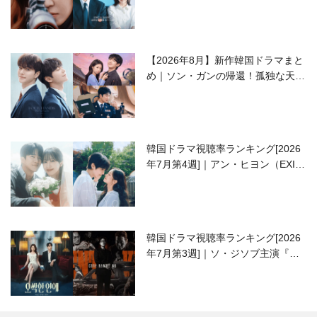
ラブコメがついに最終回！
【2026年8月】新作韓国ドラマまと
め｜ソン・ガンの帰還！孤独な天才
高校生ピアニスト役
韓国ドラマ視聴率ランキング[2026
年7月第4週]｜アン・ヒヨン（EXID
ハニ）復帰作『愛が来る』に注目！
韓国ドラマ視聴率ランキング[2026
年7月第3週]｜ソ・ジソブ主演『エ
ージェント・キム』が勢い加速！