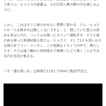
う客クム・ヒョクスの提案は、その日見た豚の夢の力を感じるよ
うだ。
しかし、これはすぐに抜け出せない悪夢に変わる。クム・ヒョク
スが「人を殺すのは難しくないですよ」と、隠していた悪人の笑
みを見せたのだ。ハンドルを握ったタクシー運転手オ・テクと彼
の命を握った狙連続殺人犯クム・ヒョクス、そして2人を追いかけ
る謎の女ファン・スンギュ、この危険なドライブの中で、果たし
てオ・テクは遠く離れた目的地まで無事にたどり着くことができ
るのか注目が集まる。
一方『運の悪い日』は韓国で11月にTVINGで配信予定だ。