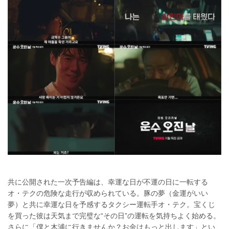
共に公開された一次予告編は、幸運な日が不運の日に一転する
オ・テクの危険な走行が収められている。豚の夢（金運がいい
夢）と共に幸運な日を予感するタクシー運転手オ・テク。宝くじ
を買った彼は天気まで完璧な“その日”の運転を気持ちよく始める。
さらに「僕と木浦に行きませんか？お金はもっと出します」とい