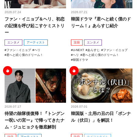
2026.07.24
2026.07.21
ファン・イニョプ＆ヘリ、初恋
韓国ドラマ『君へと続く僕のド
の記憶を呼び起こすケミストリ
リーム！』あらすじ紹介
ー
エンタメ
アーティスト
注目
エンタメ
ファン・イニョプ
ヘリ
U-NEXT
あらすじ
ファン・イニョプ
君へと続く僕のドリーム！
ヘリ
君へと続く僕のドリーム！
韓国ドラマ
2026.07.17
2026.07.01
待望の除隊後復帰！『トングン
韓国版・土用の丑の日「ポンナ
ー呪いの宮ー』で帰ってきたナ
ル（伏日）」を解説！
ム・ジュヒョクを徹底解剖
注目
アーティスト
注目
ライフスタイル