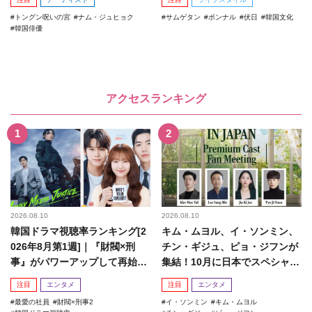
トングン呪いの宮
ナム・ジュヒョク
サムゲタン
ポンナル
伏日
韓国文化
韓国俳優
アクセスランキング
2026.08.10
2026.08.10
韓国ドラマ視聴率ランキング[2
キム・ムヨル、イ・ソンミン、
026年8月第1週]｜『財閥×刑
チン・ギジュ、ピョ・ジフンが
事』がパワーアップして再始
集結！10月に日本でスペシャル
動！
ファンミーティング開催決...
注目
エンタメ
注目
エンタメ
最愛の社員
財閥×刑事2
イ・ソンミン
キム・ムヨル