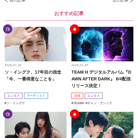
前の記事
次の記事
おすすめ記事
2026.07.28
2026.07.28
ソ・イングク、17年目の信念
TEAM H デジタルアルバム『D
「今、一番得意なことを」
AWN AFTER DARK』 8/4配信
リリース決定！
エンタメ
アーティスト
注目
エンタメ
ソ・イングク
TEAMH
チャン・グンソク