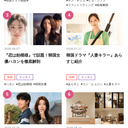
韓国ドラマ視聴率
チン・ギジュ
ピョ・ジフン
ファンミーティング
鉄槌教師
2026.08.07
2026.07.17
『恋は飴模様』で話題！韓国女
韓国ドラマ『人妻キラー』あら
優ハヨンを徹底解剖
すじ紹介
注目
エンタメ
注目
エンタメ
ハヨン
恋は飴模様
韓国女優
あらすじ
コン・ヒョジン
人妻キラー
2026.07.20
2026.08.10