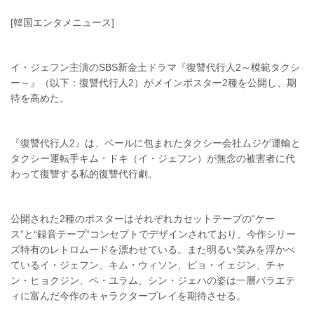
[韓国エンタメニュース]
イ・ジェフン主演のSBS新金土ドラマ『復讐代行人2～模範タクシ
ー～』（以下：復讐代行人2）がメインポスター2種を公開し、期
待を高めた。
『復讐代行人2』は、ベールに包まれたタクシー会社ムジゲ運輸と
タクシー運転手キム・ドキ（イ・ジェフン）が無念の被害者に代
わって復讐する私的復讐代行劇。
公開された2種のポスターはそれぞれカセットテープの“ケー
ス”と“録音テープ”コンセプトでデザインされており、今作シリー
ズ特有のレトロムードを漂わせている。また明るい笑みを浮かべ
ているイ・ジェフン、キム・ウィソン、ピョ・イェジン、チャ
ン・ヒョクジン、ペ・ユラム、シン・ジェハの姿は一層バラエテ
ィに富んだ今作のキャラクタープレイを期待させる。