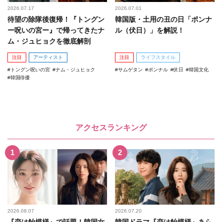
2026.07.17
2026.07.01
待望の除隊後復帰！『トングン
韓国版・土用の丑の日「ポンナ
ー呪いの宮ー』で帰ってきたナ
ル（伏日）」を解説！
ム・ジュヒョクを徹底解剖
注目
アーティスト
注目
ライフスタイル
トングン呪いの宮
ナム・ジュヒョク
サムゲタン
ポンナル
伏日
韓国文化
韓国俳優
アクセスランキング
2026.08.07
2026.07.20
『恋は飴模様』で話題！韓国女
韓国ドラマ『恋は飴模様』あら