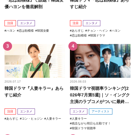
優ハヨンを徹底解剖
すじ紹介
注目
エンタメ
注目
エンタメ
ハヨン
恋は飴模様
韓国女優
あらすじ
チョン・ヘイン
ハヨン
恋は飴模様
韓国ドラマ
2026.07.17
2026.08.03
韓国ドラマ『人妻キラー』あら
韓国ドラマ視聴率ランキング[2
すじ紹介
026年7月第5週]｜ソ・イングク
主演のラブコメがついに最終
回！
注目
エンタメ
エンタメ
アーティスト
あらすじ
コン・ヒョジン
人妻キラー
人妻キラー
残念ながら明日も出勤です！
韓国ドラマ視聴率