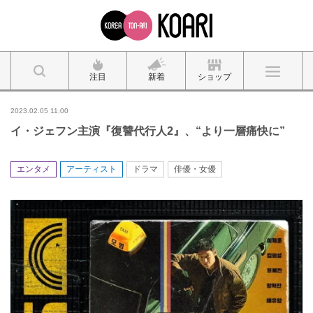
注目
新着
ショップ
2023.02.05 11:00
イ・ジェフン主演『復讐代行人2』、“より一層痛快に”
エンタメ
アーティスト
ドラマ
俳優・女優