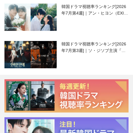
韓国ドラマ視聴率ランキング[2026
年7月第4週]｜アン・ヒヨン（EXID
ハニ）復帰作『愛が来る』に注目！
韓国ドラマ視聴率ランキング[2026
年7月第3週]｜ソ・ジソブ主演『エ
ージェント・キム』が勢い加速！