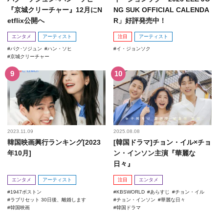
『京城クリーチャー』12月にN
NG SUK OFFICIAL CALENDA
etflix公開へ
R」好評発売中！
エンタメ
アーティスト
注目
アーティスト
パク･ソジュン
ハン・ソヒ
イ・ジョンソク
京城クリーチャー
2023.11.09
2025.08.08
韓国映画興行ランキング[2023
[韓国ドラマ]チョン・イル×チョ
年10月]
ン・インソン主演『華麗な
日々』
エンタメ
アーティスト
注目
エンタメ
1947ボストン
KBSWORLD
あらすじ
チョン・イル
ラブリセット 30日後、離婚します
チョン・インソン
華麗な日々
韓国映画
韓国ドラマ