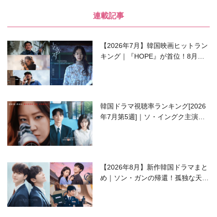
連載記事
【2026年7月】韓国映画ヒットラン
キング｜『HOPE』が首位！8月公
開の注目作は？
韓国ドラマ視聴率ランキング[2026
年7月第5週]｜ソ・イングク主演の
ラブコメがついに最終回！
【2026年8月】新作韓国ドラマまと
め｜ソン・ガンの帰還！孤独な天才
高校生ピアニスト役