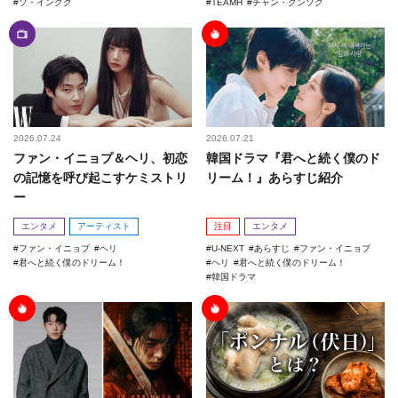
ソ・イングク
TEAMH
チャン・グンソク
2026.07.24
2026.07.21
ファン・イニョプ＆ヘリ、初恋
韓国ドラマ『君へと続く僕のド
の記憶を呼び起こすケミストリ
リーム！』あらすじ紹介
ー
エンタメ
アーティスト
注目
エンタメ
ファン・イニョプ
ヘリ
U-NEXT
あらすじ
ファン・イニョプ
君へと続く僕のドリーム！
ヘリ
君へと続く僕のドリーム！
韓国ドラマ