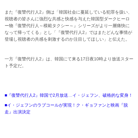
また『復讐代行人2』側は「韓国社会に蔓延している犯罪を扱い、
視聴者の皆さんに強烈な共感と快感を与えた韓国型ダークヒーロ
ー物『復讐代行人～模範タクシー～』シリーズがより一層痛快に
なって帰ってくる」とし「『復讐代行人2』ではまたどんな事情が
登場し視聴者の共感を刺激するのか注目してほしい」と伝えた。
一方『復讐代行人2』は、韓国にて来る17日夜10時より放送スター
ト予定だ。
■『復讐代行人2』韓国で2月放送…イ・ジェフン、破格的な変身！
■イ・ジェフンのラブコールが実現！ク・ギョファンと映画『脱
走』出演決定