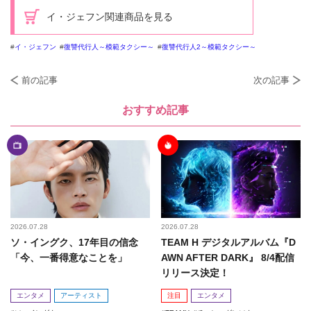
イ・ジェフン関連商品を見る
イ・ジェフン
復讐代行人～模範タクシー～
復讐代行人2～模範タクシー～
前の記事
次の記事
おすすめ記事
2026.07.28
2026.07.28
ソ・イングク、17年目の信念
TEAM H デジタルアルバム『D
「今、一番得意なことを」
AWN AFTER DARK』 8/4配信
リリース決定！
エンタメ
アーティスト
注目
エンタメ