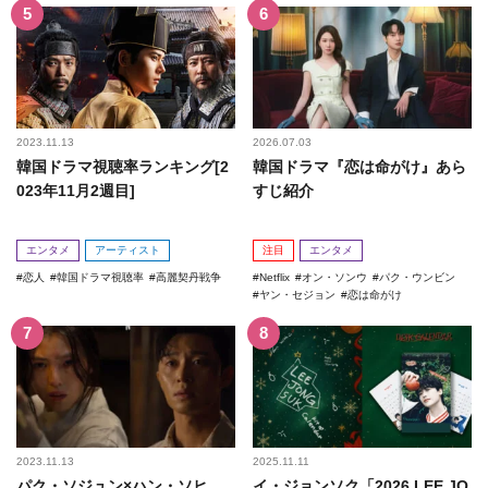
2023.11.13
2026.07.03
韓国ドラマ視聴率ランキング[2
韓国ドラマ『恋は命がけ』あら
023年11月2週目]
すじ紹介
エンタメ
アーティスト
注目
エンタメ
恋人
韓国ドラマ視聴率
高麗契丹戦争
Netflix
オン・ソンウ
パク・ウンビン
ヤン・セジョン
恋は命がけ
2023.11.13
2025.11.11
パク・ソジュン×ハン・ソヒ
イ・ジョンソク「2026 LEE JO