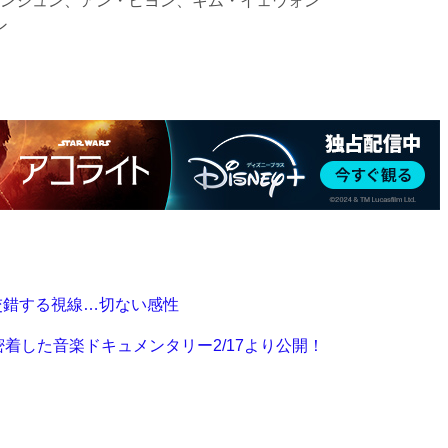
ンジュン、アン・ヒヨン、キム・イェウォン
ン
交錯する視線…切ない感性
に密着した音楽ドキュメンタリー2/17より公開！