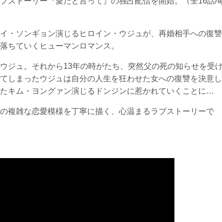
ブストーリー『愛だと言って』の独占配信を開始。（全16話/
イ・ソンギョン演じるヒロイン・ウジュが、再婚相手への復讐
落ちていくヒューマンロマンス。
ウジュ。それから13年の時がたち、突然父の死の知らせを受
てしまったウジュは自分の人生を狂わせた女への復讐を決意し
たキム・ヨングァン演じるドンジンに惹かれていくことに…
の複雑な恋愛模様を丁寧に描く、心温まるラブストーリーで