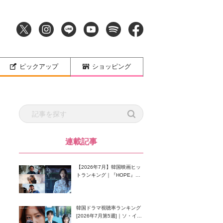
ピックアップ
ショッピング
連載記事
【2026年7月】韓国映画ヒッ
トランキング｜『HOPE』が
首位！8月公開の注目作は？
韓国ドラマ視聴率ランキング
[2026年7月第5週]｜ソ・イン