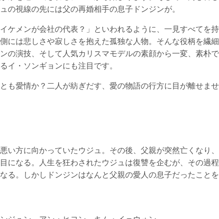
ュの視線の先には父の再婚相手の息子ドンジンが。
イケメンが会社の代表？」といわれるように、一見すべてを持
側には悲しさや寂しさを抱えた孤独な人物。そんな役柄を繊細
ンの演技、そして人気カリスマモデルの素顔から一変、素朴で
るイ・ソンギョンにも注目です。
とも愛情か？二人が紡ぎだす、愛の物語の行方に目が離せませ
悪い方に向かっていたウジュ。その後、父親が突然亡くなり、
目になる。人生を狂わされたウジュは復讐を企むが、その過程
なる。しかしドンジンはなんと父親の愛人の息子だったことを