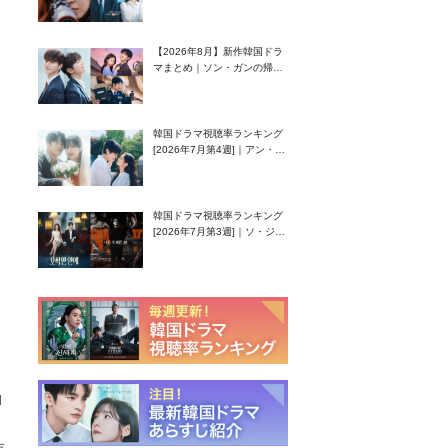
グク主演のラブコメがついに
最終回！
【2026年8月】新作韓国ドラ
マまとめ｜ソン・ガンの帰
還！孤独な天才高校生ピアニ
スト役
韓国ドラマ視聴率ランキング
[2026年7月第4週]｜アン・ヒ
ヨン（EXID ハニ）復帰作
『愛が来る』に注目！
韓国ドラマ視聴率ランキング
[2026年7月第3週]｜ソ・ジソ
ブ主演『エージェント・キ
ム』が勢い加速！
ロ