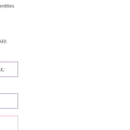
tities
RI
読む