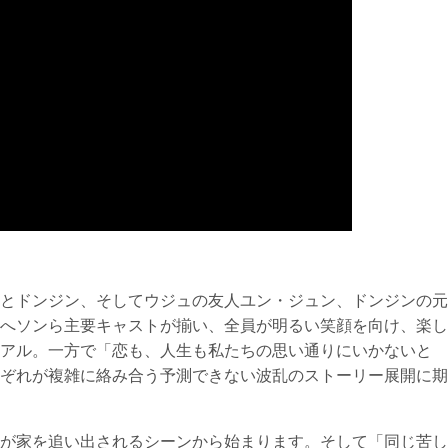
とドンジン、そしてウジュの友人ユン・ジュン、ドンジンの元
へソンら主要キャストが揃い、全員が明るい笑顔を向け、楽し
アル。一方で「恋も、人生も私たちの思い通りにいかないと
ぞれが複雑に絡み合う予測できない波乱のストーリー展開に期
が家を追い出されるシーンから始まります。そして「同じ苦し