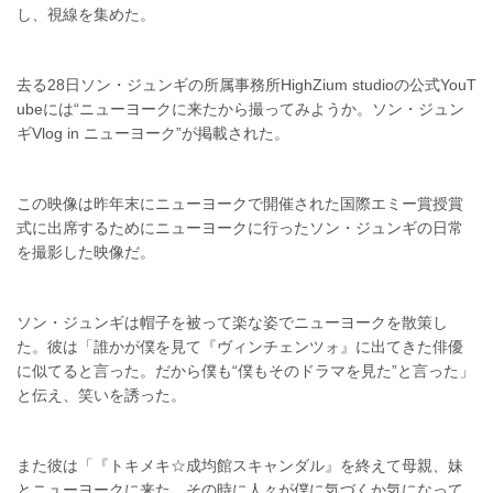
し、視線を集めた。
去る28日ソン・ジュンギの所属事務所HighZium studioの公式YouT
ubeには“ニューヨークに来たから撮ってみようか。ソン・ジュン
ギVlog in ニューヨーク”が掲載された。
この映像は昨年末にニューヨークで開催された国際エミー賞授賞
式に出席するためにニューヨークに行ったソン・ジュンギの日常
を撮影した映像だ。
ソン・ジュンギは帽子を被って楽な姿でニューヨークを散策し
た。彼は「誰かが僕を見て『ヴィンチェンツォ』に出てきた俳優
に似てると言った。だから僕も“僕もそのドラマを見た”と言った」
と伝え、笑いを誘った。
また彼は「『トキメキ☆成均館スキャンダル』を終えて母親、妹
とニューヨークに来た。その時に人々が僕に気づくか気になって