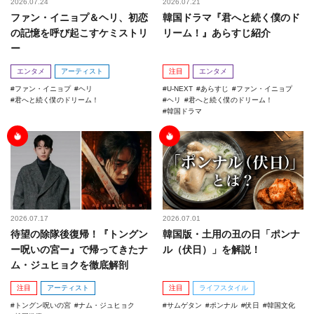
2026.07.24
2026.07.21
ファン・イニョプ＆ヘリ、初恋
韓国ドラマ『君へと続く僕のド
の記憶を呼び起こすケミストリ
リーム！』あらすじ紹介
ー
エンタメ
アーティスト
注目
エンタメ
ファン・イニョプ
ヘリ
U-NEXT
あらすじ
ファン・イニョプ
君へと続く僕のドリーム！
ヘリ
君へと続く僕のドリーム！
韓国ドラマ
2026.07.17
2026.07.01
待望の除隊後復帰！『トングン
韓国版・土用の丑の日「ポンナ
ー呪いの宮ー』で帰ってきたナ
ル（伏日）」を解説！
ム・ジュヒョクを徹底解剖
注目
アーティスト
注目
ライフスタイル
トングン呪いの宮
ナム・ジュヒョク
サムゲタン
ポンナル
伏日
韓国文化