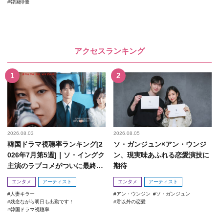
韓国俳優
アクセスランキング
2026.08.03
2026.08.05
韓国ドラマ視聴率ランキング[2
ソ・ガンジュン×アン・ウンジ
026年7月第5週]｜ソ・イングク
ン、現実味あふれる恋愛演技に
主演のラブコメがついに最終
期待
回！
エンタメ
アーティスト
エンタメ
アーティスト
人妻キラー
アン・ウンジン
ソ・ガンジュン
残念ながら明日も出勤です！
君以外の恋愛
韓国ドラマ視聴率