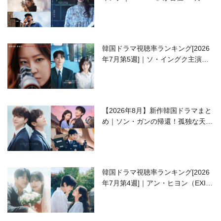
開の注目作は？
韓国ドラマ視聴率ランキング[2026
年7月第5週]｜ソ・イングク主演の
ラブコメがついに最終回！
【2026年8月】新作韓国ドラマまと
め｜ソン・ガンの帰還！孤独な天才
高校生ピアニスト役
韓国ドラマ視聴率ランキング[2026
年7月第4週]｜アン・ヒヨン（EXID
ハニ）復帰作『愛が来る』に注目！