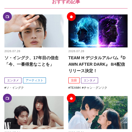
おすすめ記事
2026.07.28
2026.07.28
ソ・イングク、17年目の信念
TEAM H デジタルアルバム『D
「今、一番得意なことを」
AWN AFTER DARK』 8/4配信
リリース決定！
エンタメ
アーティスト
注目
エンタメ
ソ・イングク
TEAMH
チャン・グンソク