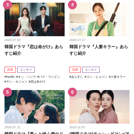
2026.07.03
2026.07.17
韓国ドラマ『恋は命がけ』あら
韓国ドラマ『人妻キラー』あら
すじ紹介
すじ紹介
注目
エンタメ
注目
エンタメ
Netflix
オン・ソンウ
パク・ウンビン
あらすじ
コン・ヒョジン
人妻キラー
ヤン・セジョン
恋は命がけ
2026.07.21
2025.11.07