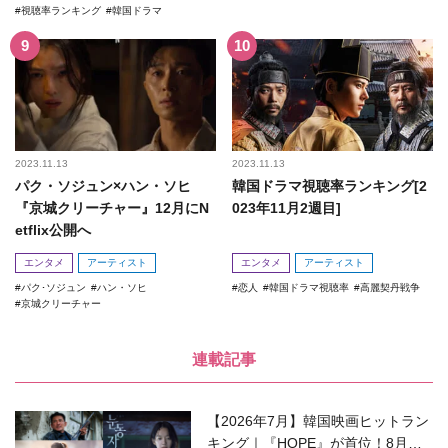
視聴率ランキング
韓国ドラマ
2023.11.13
2023.11.13
パク・ソジュン×ハン・ソヒ
韓国ドラマ視聴率ランキング[2
『京城クリーチャー』12月にN
023年11月2週目]
etflix公開へ
エンタメ
アーティスト
エンタメ
アーティスト
パク･ソジュン
ハン・ソヒ
恋人
韓国ドラマ視聴率
高麗契丹戦争
京城クリーチャー
連載記事
【2026年7月】韓国映画ヒットラン
キング｜『HOPE』が首位！8月公