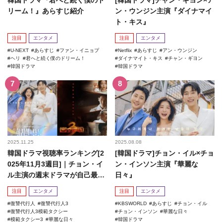
韓国ドラマ『君へと続く僕のド
[韓国ドラマ]チャン・ギヨン×ア
リーム！』あらすじ紹介
ン・ウンジン主演『ダイナマイ
ト・キス』
注目
エンタメ
注目
エンタメ
U-NEXT
あらすじ
ファン・イニョプ
Netflix
あらすじ
アン・ウンジン
ヘリ
君へと続く僕のドリーム！
ダイナマイト・キス
チャン・ギヨン
韓国ドラマ
韓国ドラマ
2025.11.25
2025.08.08
韓国ドラマ視聴率ランキング[2
[韓国ドラマ]チョン・イル×チョ
025年11月3週目]｜チョン・イ
ン・インソン主演『華麗な
ル主演の週末ドラマが自己最高
日々』
記録を更新！
注目
エンタメ
注目
エンタメ
復讐代行人
復讐代行人3
KBSWORLD
あらすじ
チョン・イル
復讐代行人3模範タクシー
チョン・インソン
華麗な日々
模範タクシー3
華麗な日々
韓国ドラマ