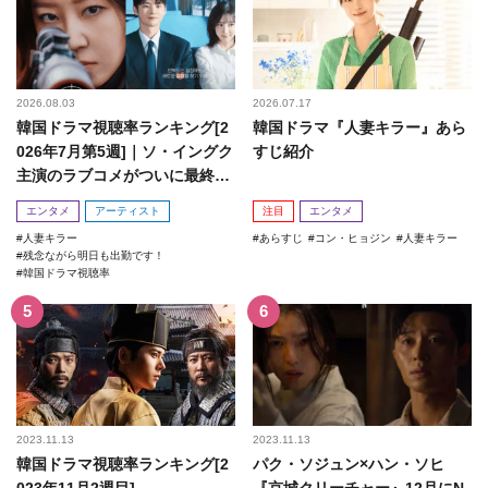
2026.08.03
2026.07.17
韓国ドラマ視聴率ランキング[2
韓国ドラマ『人妻キラー』あら
026年7月第5週]｜ソ・イングク
すじ紹介
主演のラブコメがついに最終
回！
エンタメ
アーティスト
注目
エンタメ
人妻キラー
あらすじ
コン・ヒョジン
人妻キラー
残念ながら明日も出勤です！
韓国ドラマ視聴率
2023.11.13
2023.11.13
韓国ドラマ視聴率ランキング[2
パク・ソジュン×ハン・ソヒ