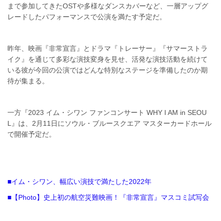
まで参加してきたOSTや多様なダンスカバーなど、一層アップグ
レードしたパフォーマンスで公演を満たす予定だ。
昨年、映画『非常宣言』とドラマ『トレーサー』『サマーストラ
イク』を通じて多彩な演技変身を見せ、活発な演技活動を続けて
いる彼が今回の公演ではどんな特別なステージを準備したのか期
待が集まる。
一方『2023 イム・シワン ファンコンサート WHY I AM in SEOU
L』は、2月11日にソウル・ブルースクエア マスターカードホール
で開催予定だ。
■イム・シワン、幅広い演技で満たした2022年
■【Photo】史上初の航空災難映画！『非常宣言』マスコミ試写会