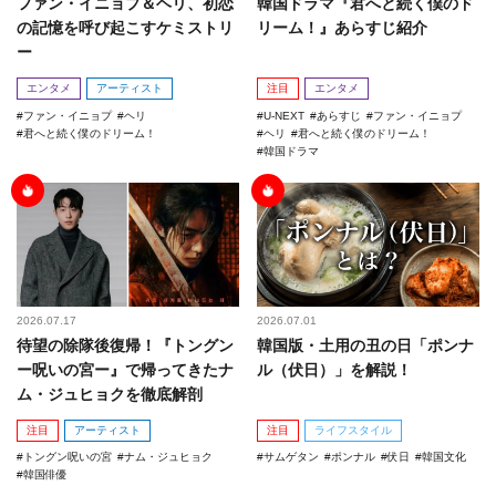
ファン・イニョプ＆ヘリ、初恋
韓国ドラマ『君へと続く僕のド
の記憶を呼び起こすケミストリ
リーム！』あらすじ紹介
ー
エンタメ
アーティスト
注目
エンタメ
ファン・イニョプ
ヘリ
U-NEXT
あらすじ
ファン・イニョプ
君へと続く僕のドリーム！
ヘリ
君へと続く僕のドリーム！
韓国ドラマ
2026.07.17
2026.07.01
待望の除隊後復帰！『トングン
韓国版・土用の丑の日「ポンナ
ー呪いの宮ー』で帰ってきたナ
ル（伏日）」を解説！
ム・ジュヒョクを徹底解剖
注目
アーティスト
注目
ライフスタイル
トングン呪いの宮
ナム・ジュヒョク
サムゲタン
ポンナル
伏日
韓国文化
韓国俳優