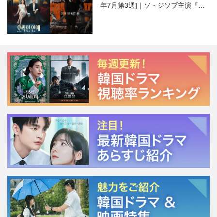
年7月第3週]｜ソ・ジソブ主演『エ
ージェント・キム』が勢い加速！