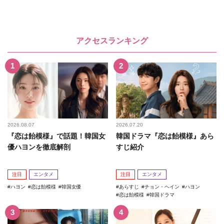
アクセスランキング
2026.08.07
2026.07.20
『恋は飴模様』で話題！韓国女
韓国ドラマ『恋は飴模様』あら
優ハヨンを徹底解剖
すじ紹介
注目
エンタメ
注目
エンタメ
ハヨン
恋は飴模様
韓国女優
あらすじ
チョン・ヘイン
ハヨン
恋は飴模様
韓国ドラマ