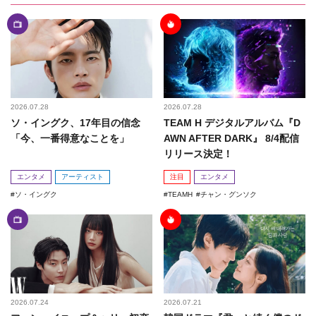
2026.07.28
2026.07.28
ソ・イングク、17年目の信念
TEAM H デジタルアルバム『D
「今、一番得意なことを」
AWN AFTER DARK』 8/4配信
リリース決定！
エンタメ
アーティスト
注目
エンタメ
ソ・イングク
TEAMH
チャン・グンソク
2026.07.24
2026.07.21