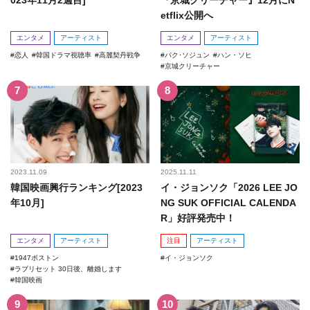
023年11月2週目]
『京城クリーチャー』12月にN
etflix公開へ
エンタメ
アーティスト
エンタメ
アーティスト
恋人
韓国ドラマ視聴率
高麗契丹戦争
パク･ソジュン
ハン・ソヒ
京城クリーチャー
2023.11.09
2025.11.11
韓国映画興行ランキング[2023
イ・ジョンソク「2026 LEE JO
年10月]
NG SUK OFFICIAL CALENDA
R」好評発売中！
エンタメ
アーティスト
注目
アーティスト
1947ボストン
イ・ジョンソク
ラブリセット 30日後、離婚します
韓国映画