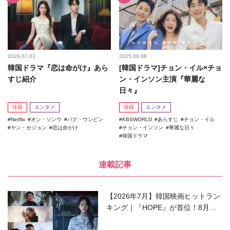
2026.07.03
2025.08.08
韓国ドラマ『恋は命がけ』あら
[韓国ドラマ]チョン・イル×チョ
すじ紹介
ン・インソン主演『華麗な
日々』
注目
エンタメ
注目
エンタメ
Netflix
オン・ソンウ
パク・ウンビン
KBSWORLD
あらすじ
チョン・イル
ヤン・セジョン
恋は命がけ
チョン・インソン
華麗な日々
韓国ドラマ
連載記事
【2026年7月】韓国映画ヒットラン
キング｜『HOPE』が首位！8月公
開の注目作は？