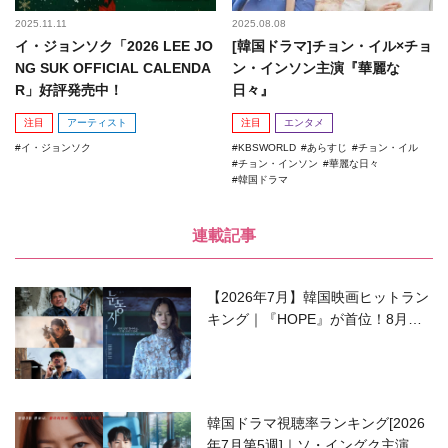
2025.11.11
2025.08.08
イ・ジョンソク「2026 LEE JO
[韓国ドラマ]チョン・イル×チョ
NG SUK OFFICIAL CALENDA
ン・インソン主演『華麗な
R」好評発売中！
日々』
注目
アーティスト
注目
エンタメ
イ・ジョンソク
KBSWORLD
あらすじ
チョン・イル
チョン・インソン
華麗な日々
韓国ドラマ
連載記事
【2026年7月】韓国映画ヒットラン
キング｜『HOPE』が首位！8月公
開の注目作は？
韓国ドラマ視聴率ランキング[2026
年7月第5週]｜ソ・イングク主演の