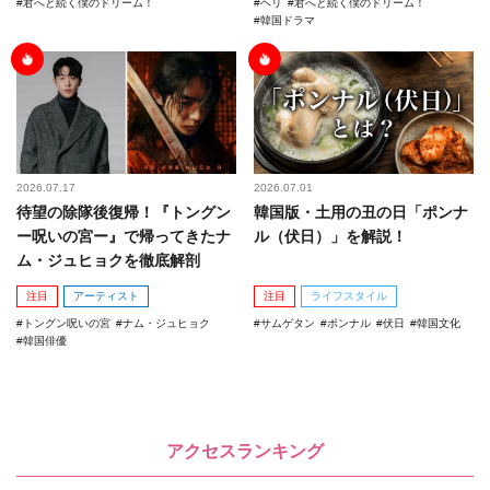
君へと続く僕のドリーム！
ヘリ
君へと続く僕のドリーム！
韓国ドラマ
2026.07.17
2026.07.01
待望の除隊後復帰！『トングン
韓国版・土用の丑の日「ポンナ
ー呪いの宮ー』で帰ってきたナ
ル（伏日）」を解説！
ム・ジュヒョクを徹底解剖
注目
アーティスト
注目
ライフスタイル
トングン呪いの宮
ナム・ジュヒョク
サムゲタン
ポンナル
伏日
韓国文化
韓国俳優
アクセスランキング