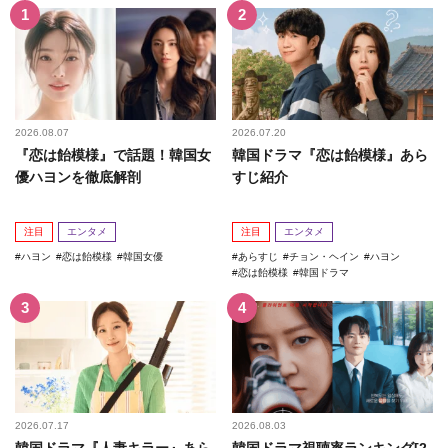
2026.08.07
2026.07.20
『恋は飴模様』で話題！韓国女
韓国ドラマ『恋は飴模様』あら
優ハヨンを徹底解剖
すじ紹介
注目
エンタメ
注目
エンタメ
ハヨン
恋は飴模様
韓国女優
あらすじ
チョン・ヘイン
ハヨン
恋は飴模様
韓国ドラマ
2026.07.17
2026.08.03
韓国ドラマ『人妻キラー』あら
韓国ドラマ視聴率ランキング[2