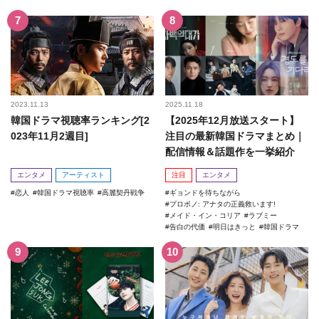
2023.11.13
2025.11.18
韓国ドラマ視聴率ランキング[2
【2025年12月放送スタート】
023年11月2週目]
注目の最新韓国ドラマまとめ｜
配信情報＆話題作を一挙紹介
エンタメ
アーティスト
注目
エンタメ
恋人
韓国ドラマ視聴率
高麗契丹戦争
ギョンドを待ちながら
プロボノ: アナタの正義救います!
メイド・イン・コリア
ラブミー
告白の代価
明日はきっと
韓国ドラマ