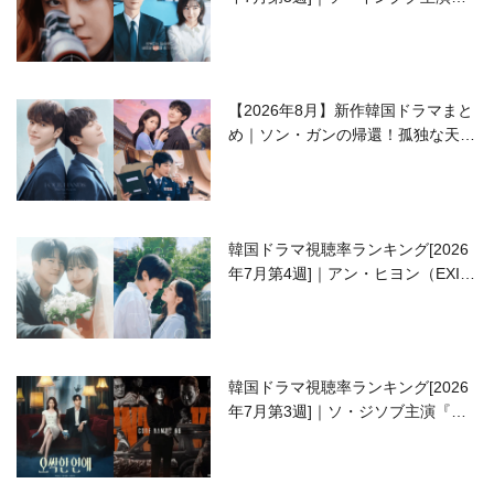
ラブコメがついに最終回！
【2026年8月】新作韓国ドラマまと
め｜ソン・ガンの帰還！孤独な天才
高校生ピアニスト役
韓国ドラマ視聴率ランキング[2026
年7月第4週]｜アン・ヒヨン（EXID
ハニ）復帰作『愛が来る』に注目！
韓国ドラマ視聴率ランキング[2026
年7月第3週]｜ソ・ジソブ主演『エ
ージェント・キム』が勢い加速！