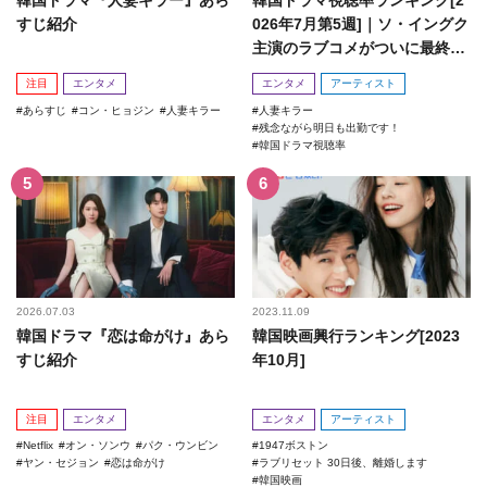
すじ紹介
026年7月第5週]｜ソ・イングク
主演のラブコメがついに最終
回！
注目
エンタメ
エンタメ
アーティスト
あらすじ
コン・ヒョジン
人妻キラー
人妻キラー
残念ながら明日も出勤です！
韓国ドラマ視聴率
2026.07.03
2023.11.09
韓国ドラマ『恋は命がけ』あら
韓国映画興行ランキング[2023
すじ紹介
年10月]
注目
エンタメ
エンタメ
アーティスト
Netflix
オン・ソンウ
パク・ウンビン
1947ボストン
ヤン・セジョン
恋は命がけ
ラブリセット 30日後、離婚します
韓国映画