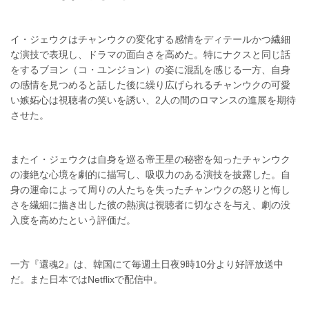
イ・ジェウクはチャンウクの変化する感情をディテールかつ繊細
な演技で表現し、ドラマの面白さを高めた。特にナクスと同じ話
をするブヨン（コ・ユンジョン）の姿に混乱を感じる一方、自身
の感情を見つめると話した後に繰り広げられるチャンウクの可愛
い嫉妬心は視聴者の笑いを誘い、2人の間のロマンスの進展を期待
させた。
またイ・ジェウクは自身を巡る帝王星の秘密を知ったチャンウク
の凄絶な心境を劇的に描写し、吸収力のある演技を披露した。自
身の運命によって周りの人たちを失ったチャンウクの怒りと悔し
さを繊細に描き出した彼の熱演は視聴者に切なさを与え、劇の没
入度を高めたという評価だ。
一方『還魂2』は、韓国にて毎週土日夜9時10分より好評放送中
だ。また日本ではNetflixで配信中。