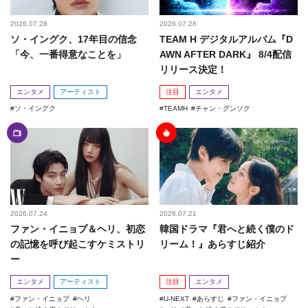
2026.07.28
2026.07.28
ソ・イングク、17年目の信念
TEAM H デジタルアルバム『D
「今、一番得意なことを」
AWN AFTER DARK』 8/4配信
リリース決定！
エンタメ
アーティスト
注目
エンタメ
ソ・イングク
TEAMH
チャン・グンソク
2026.07.24
2026.07.21
ファン・イニョプ＆ヘリ、初恋
韓国ドラマ『君へと続く僕のド
の記憶を呼び起こすケミストリ
リーム！』あらすじ紹介
ー
エンタメ
アーティスト
注目
エンタメ
ファン・イニョプ
ヘリ
U-NEXT
あらすじ
ファン・イニョプ