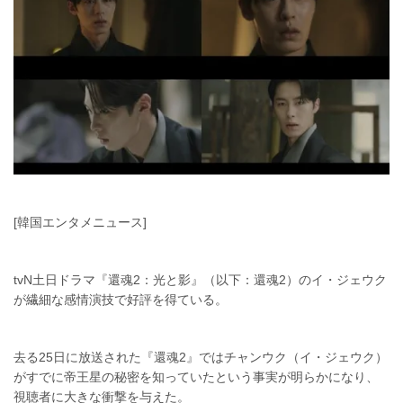
[韓国エンタメニュース]
tvN土日ドラマ『還魂2：光と影』（以下：還魂2）のイ・ジェウク
が繊細な感情演技で好評を得ている。
去る25日に放送された『還魂2』ではチャンウク（イ・ジェウク）
がすでに帝王星の秘密を知っていたという事実が明らかになり、
視聴者に大きな衝撃を与えた。