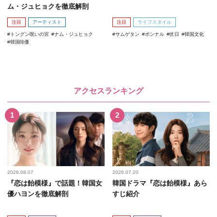
ム・ジュヒョクを徹底解剖
注目
アーティスト
注目
ライフスタイル
トングン呪いの宮
ナム・ジュヒョク
サムゲタン
ポンナル
伏日
韓国文化
韓国俳優
アクセスランキング
2026.08.07
2026.07.20
『恋は飴模様』で話題！韓国女
韓国ドラマ『恋は飴模様』あら
優ハヨンを徹底解剖
すじ紹介