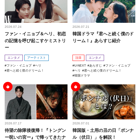
2026.07.24
2026.07.21
ファン・イニョプ＆ヘリ、初恋
韓国ドラマ『君へと続く僕のド
の記憶を呼び起こすケミストリ
リーム！』あらすじ紹介
ー
エンタメ
アーティスト
注目
エンタメ
ファン・イニョプ
ヘリ
U-NEXT
あらすじ
ファン・イニョプ
君へと続く僕のドリーム！
ヘリ
君へと続く僕のドリーム！
韓国ドラマ
2026.07.17
2026.07.01
待望の除隊後復帰！『トングン
韓国版・土用の丑の日「ポンナ
ー呪いの宮ー』で帰ってきたナ
ル（伏日）」を解説！