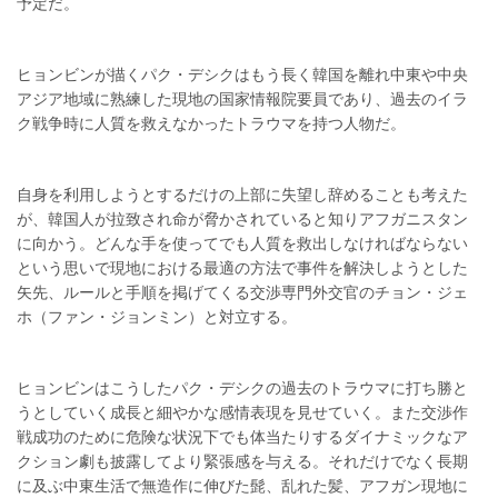
予定だ。
ヒョンビンが描くパク・デシクはもう長く韓国を離れ中東や中央
アジア地域に熟練した現地の国家情報院要員であり、過去のイラ
ク戦争時に人質を救えなかったトラウマを持つ人物だ。
自身を利用しようとするだけの上部に失望し辞めることも考えた
が、韓国人が拉致され命が脅かされていると知りアフガニスタン
に向かう。どんな手を使ってでも人質を救出しなければならない
という思いで現地における最適の方法で事件を解決しようとした
矢先、ルールと手順を掲げてくる交渉専門外交官のチョン・ジェ
ホ（ファン・ジョンミン）と対立する。
ヒョンビンはこうしたパク・デシクの過去のトラウマに打ち勝と
うとしていく成長と細やかな感情表現を見せていく。また交渉作
戦成功のために危険な状況下でも体当たりするダイナミックなア
クション劇も披露してより緊張感を与える。それだけでなく長期
に及ぶ中東生活で無造作に伸びた髭、乱れた髪、アフガン現地に