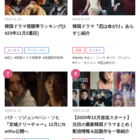
2023.11.13
2026.07.03
韓国ドラマ視聴率ランキング[2
韓国ドラマ『恋は命がけ』あら
023年11月2週目]
すじ紹介
エンタメ
アーティスト
注目
エンタメ
恋人
韓国ドラマ視聴率
高麗契丹戦争
Netflix
オン・ソンウ
パク・ウンビン
ヤン・セジョン
恋は命がけ
2023.11.13
2025.11.18
パク・ソジュン×ハン・ソヒ
【2025年12月放送スタート】
『京城クリーチャー』12月にN
注目の最新韓国ドラマまとめ｜
etflix公開へ
配信情報＆話題作を一挙紹介