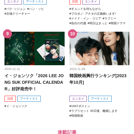
エンタメ
アーティスト
注目
エンタメ
パク･ソジュン
ハン・ソヒ
ギョンドを待ちながら
京城クリーチャー
プロボノ: アナタの正義救います!
メイド・イン・コリア
ラブミー
告白の代価
明日はきっと
韓国ドラマ
2025.11.11
2023.11.09
イ・ジョンソク「2026 LEE JO
韓国映画興行ランキング[2023
NG SUK OFFICIAL CALENDA
年10月]
R」好評発売中！
注目
アーティスト
エンタメ
アーティスト
イ・ジョンソク
1947ボストン
ラブリセット 30日後、離婚します
韓国映画
連載記事