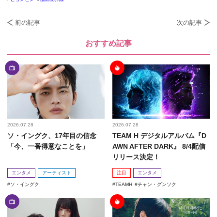
前の記事
次の記事
おすすめ記事
2026.07.28
2026.07.28
ソ・イングク、17年目の信念
TEAM H デジタルアルバム『D
「今、一番得意なことを」
AWN AFTER DARK』 8/4配信
リリース決定！
エンタメ
アーティスト
注目
エンタメ
ソ・イングク
TEAMH
チャン・グンソク