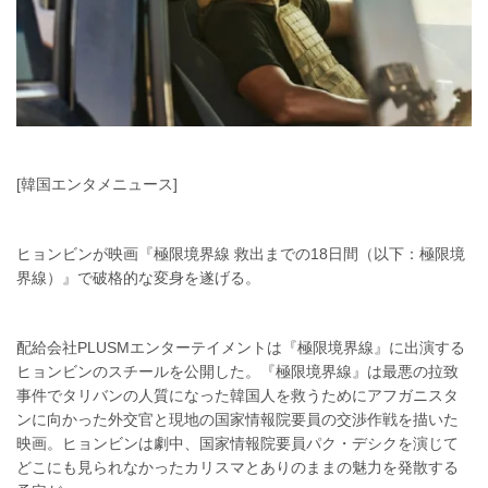
[韓国エンタメニュース]
ヒョンビンが映画『極限境界線 救出までの18日間（以下：極限境
界線）』で破格的な変身を遂げる。
配給会社PLUSMエンターテイメントは『極限境界線』に出演する
ヒョンビンのスチールを公開した。『極限境界線』は最悪の拉致
事件でタリバンの人質になった韓国人を救うためにアフガニスタ
ンに向かった外交官と現地の国家情報院要員の交渉作戦を描いた
映画。ヒョンビンは劇中、国家情報院要員パク・デシクを演じて
どこにも見られなかったカリスマとありのままの魅力を発散する