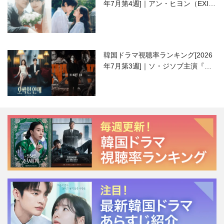
年7月第4週]｜アン・ヒヨン（EXID
ハニ）復帰作『愛が来る』に注目！
韓国ドラマ視聴率ランキング[2026
年7月第3週]｜ソ・ジソブ主演『エ
ージェント・キム』が勢い加速！