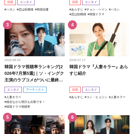
注目
エンタメ
注目
エンタメ
ハヨン
恋は飴模様
韓国女優
あらすじ
チョン・ヘイン
ハヨン
恋は飴模様
韓国ドラマ
2026.08.03
2026.07.17
韓国ドラマ視聴率ランキング[2
韓国ドラマ『人妻キラー』あら
026年7月第5週]｜ソ・イングク
すじ紹介
主演のラブコメがついに最終
回！
エンタメ
アーティスト
注目
エンタメ
人妻キラー
あらすじ
コン・ヒョジン
人妻キラー
残念ながら明日も出勤です！
韓国ドラマ視聴率