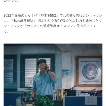
公開した。
2022年最高のヒット作『犯罪都市2』では強烈な悪役カン・ヘサン
に、『私の解放日誌』では別名“グ氏”で致命的な魅力を発散したソ
ン・ソックが『カジノ』の派遣警察オ・スンフン役で戻ってく
る。