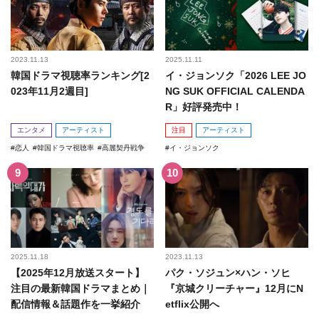
2023.11.13
2025.11.11
韓国ドラマ視聴率ランキング[2
イ・ジョンソク「2026 LEE JO
023年11月2週目]
NG SUK OFFICIAL CALENDA
R」好評発売中！
エンタメ
アーティスト
注目
アーティスト
恋人
韓国ドラマ視聴率
高麗契丹戦争
イ・ジョンソク
2025.11.18
2023.11.13
【2025年12月放送スタート】
パク・ソジュン×ハン・ソヒ
注目の最新韓国ドラマまとめ｜
『京城クリーチャー』12月にN
配信情報＆話題作を一挙紹介
etflix公開へ