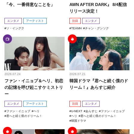
「今、一番得意なことを」
AWN AFTER DARK』 8/4配信
リリース決定！
エンタメ
アーティスト
注目
エンタメ
ソ・イングク
TEAMH
チャン・グンソク
2026.07.24
2026.07.21
ファン・イニョプ＆ヘリ、初恋
韓国ドラマ『君へと続く僕のド
の記憶を呼び起こすケミストリ
リーム！』あらすじ紹介
ー
エンタメ
アーティスト
注目
エンタメ
ファン・イニョプ
ヘリ
U-NEXT
あらすじ
ファン・イニョプ
君へと続く僕のドリーム！
ヘリ
君へと続く僕のドリーム！
韓国ドラマ