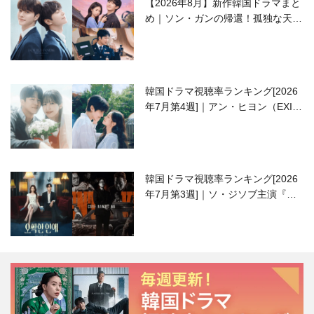
【2026年8月】新作韓国ドラマまと
め｜ソン・ガンの帰還！孤独な天才
高校生ピアニスト役
韓国ドラマ視聴率ランキング[2026
年7月第4週]｜アン・ヒヨン（EXID
ハニ）復帰作『愛が来る』に注目！
韓国ドラマ視聴率ランキング[2026
年7月第3週]｜ソ・ジソブ主演『エ
ージェント・キム』が勢い加速！