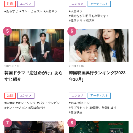
回！
注目
エンタメ
エンタメ
アーティスト
あらすじ
コン・ヒョジン
人妻キラー
人妻キラー
残念ながら明日も出勤です！
韓国ドラマ視聴率
2026.07.03
2023.11.09
韓国ドラマ『恋は命がけ』あら
韓国映画興行ランキング[2023
すじ紹介
年10月]
注目
エンタメ
エンタメ
アーティスト
Netflix
オン・ソンウ
パク・ウンビン
1947ボストン
ヤン・セジョン
恋は命がけ
ラブリセット 30日後、離婚します
韓国映画