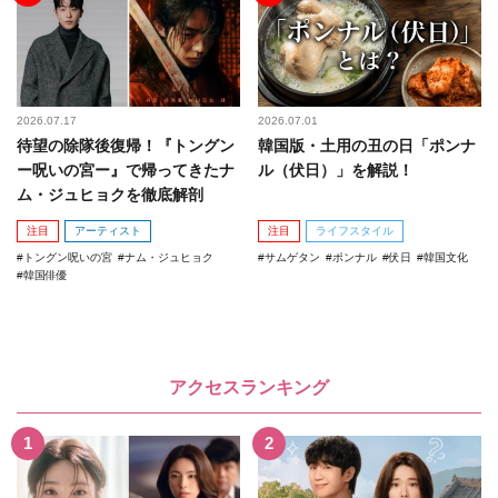
2026.07.17
2026.07.01
待望の除隊後復帰！『トングン
韓国版・土用の丑の日「ポンナ
ー呪いの宮ー』で帰ってきたナ
ル（伏日）」を解説！
ム・ジュヒョクを徹底解剖
注目
アーティスト
注目
ライフスタイル
トングン呪いの宮
ナム・ジュヒョク
サムゲタン
ポンナル
伏日
韓国文化
韓国俳優
アクセスランキング