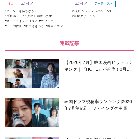
注目
エンタメ
エンタメ
アーティスト
ギョンドを待ちながら
パク･ソジュン
ハン・ソヒ
プロボノ: アナタの正義救います!
京城クリーチャー
メイド・イン・コリア
ラブミー
告白の代価
明日はきっと
韓国ドラマ
連載記事
【2026年7月】韓国映画ヒットラン
キング｜『HOPE』が首位！8月公
開の注目作は？
韓国ドラマ視聴率ランキング[2026
年7月第5週]｜ソ・イングク主演の
ラブコメがついに最終回！