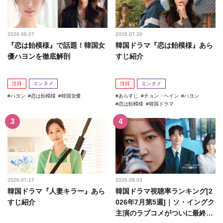
2026.08.07
2026.07.20
『恋は飴模様』で話題！韓国女
韓国ドラマ『恋は飴模様』あら
優ハヨンを徹底解剖
すじ紹介
注目
エンタメ
注目
エンタメ
ハヨン
恋は飴模様
韓国女優
あらすじ
チョン・ヘイン
ハヨン
恋は飴模様
韓国ドラマ
2026.07.17
2026.08.03
韓国ドラマ『人妻キラー』あら
韓国ドラマ視聴率ランキング[2
すじ紹介
026年7月第5週]｜ソ・イングク
主演のラブコメがついに最終