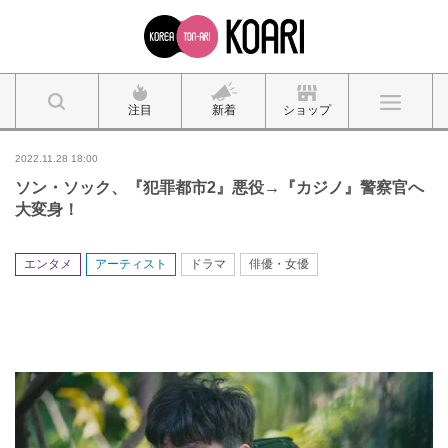
注目
新着
ショップ
2022.11.28 18:00
ソン・ソック、『犯罪都市2』悪役→『カジノ』警察官へ
大変身！
エンタメ
アーティスト
ドラマ
俳優・女優