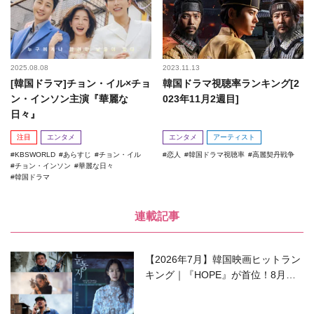
2025.08.08
2023.11.13
[韓国ドラマ]チョン・イル×チョ
韓国ドラマ視聴率ランキング[2
ン・インソン主演『華麗な
023年11月2週目]
日々』
注目
エンタメ
エンタメ
アーティスト
KBSWORLD
あらすじ
チョン・イル
恋人
韓国ドラマ視聴率
高麗契丹戦争
チョン・インソン
華麗な日々
韓国ドラマ
連載記事
【2026年7月】韓国映画ヒットラン
キング｜『HOPE』が首位！8月公
開の注目作は？