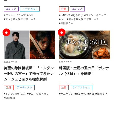
ー
エンタメ
アーティスト
注目
エンタメ
ファン・イニョプ
ヘリ
U-NEXT
あらすじ
ファン・イニョプ
君へと続く僕のドリーム！
ヘリ
君へと続く僕のドリーム！
韓国ドラマ
2026.07.17
2026.07.01
待望の除隊後復帰！『トングン
韓国版・土用の丑の日「ポンナ
ー呪いの宮ー』で帰ってきたナ
ル（伏日）」を解説！
ム・ジュヒョクを徹底解剖
注目
アーティスト
注目
ライフスタイル
トングン呪いの宮
ナム・ジュヒョク
サムゲタン
ポンナル
伏日
韓国文化
韓国俳優