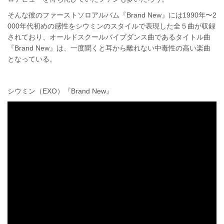
そんな彼のファーストソロアルバム『Brand New』には1990年〜2
000年代初めの感性をシウミンのスタイルで表現した全５曲が収録
されており、オールドスクールバイブダンス曲であるタイトル曲
『Brand New』は、一度聞くと耳から離れない中毒性の高い楽曲
となっている。
シウミン（EXO）『Brand New』