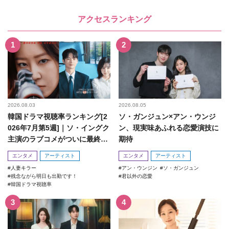
アクセスランキング
2026.08.03
2026.08.05
韓国ドラマ視聴率ランキング[2
ソ・ガンジュン×アン・ウンジ
026年7月第5週]｜ソ・イングク
ン、現実味あふれる恋愛演技に
主演のラブコメがついに最終
期待
回！
エンタメ
アーティスト
エンタメ
アーティスト
人妻キラー
アン・ウンジン
ソ・ガンジュン
残念ながら明日も出勤です！
君以外の恋愛
韓国ドラマ視聴率