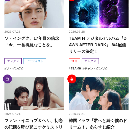
2026.07.28
2026.07.28
ソ・イングク、17年目の信念
TEAM H デジタルアルバム『D
「今、一番得意なことを」
AWN AFTER DARK』 8/4配信
リリース決定！
エンタメ
アーティスト
注目
エンタメ
ソ・イングク
TEAMH
チャン・グンソク
2026.07.24
2026.07.21
ファン・イニョプ＆ヘリ、初恋
韓国ドラマ『君へと続く僕のド
の記憶を呼び起こすケミストリ
リーム！』あらすじ紹介