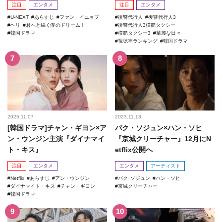
注目
エンタメ
注目
エンタメ
U-NEXT
あらすじ
ファン・イニョプ
復讐代行人
復讐代行人3
ヘリ
君へと続く僕のドリーム！
復讐代行人3模範タクシー
韓国ドラマ
模範タクシー3
華麗な日々
視聴率ランキング
韓国ドラマ
2025.11.07
2023.11.13
[韓国ドラマ]チャン・ギヨン×ア
パク・ソジュン×ハン・ソヒ
ン・ウンジン主演『ダイナマイ
『京城クリーチャー』12月にN
ト・キス』
etflix公開へ
注目
エンタメ
エンタメ
アーティスト
Netflix
あらすじ
アン・ウンジン
パク･ソジュン
ハン・ソヒ
ダイナマイト・キス
チャン・ギヨン
京城クリーチャー
韓国ドラマ