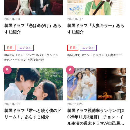
2026.07.03
2026.07.17
韓国ドラマ『恋は命がけ』あら
韓国ドラマ『人妻キラー』あら
すじ紹介
すじ紹介
注目
エンタメ
注目
エンタメ
Netflix
オン・ソンウ
パク・ウンビン
あらすじ
コン・ヒョジン
人妻キラー
ヤン・セジョン
恋は命がけ
2026.07.21
2025.11.25
韓国ドラマ『君へと続く僕のド
韓国ドラマ視聴率ランキング[2
リーム！』あらすじ紹介
025年11月3週目]｜チョン・イ
ル主演の週末ドラマが自己最高
記録を更新！