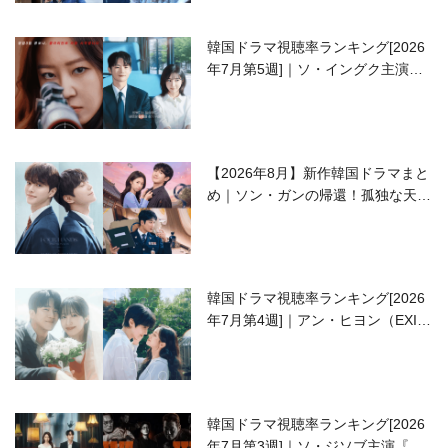
韓国ドラマ視聴率ランキング[2026
年7月第5週]｜ソ・イングク主演の
ラブコメがついに最終回！
【2026年8月】新作韓国ドラマまと
め｜ソン・ガンの帰還！孤独な天才
高校生ピアニスト役
韓国ドラマ視聴率ランキング[2026
年7月第4週]｜アン・ヒヨン（EXID
ハニ）復帰作『愛が来る』に注目！
韓国ドラマ視聴率ランキング[2026
年7月第3週]｜ソ・ジソブ主演『エ