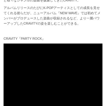
と様々なジャンルの楽曲を披露してきたCRAVITY。
アルバムリリースのたびにK-POPアーティスとしての成長を見せ
てくれる彼らだが、ニューアルバム『NEW WAVE』では初めてメ
ンバーがプロデュースした楽曲が収録されるなど、より一層パワ
ーアップしたCRAVITYの姿を楽しむことができる。
CRAVITY『PARTY ROCK』