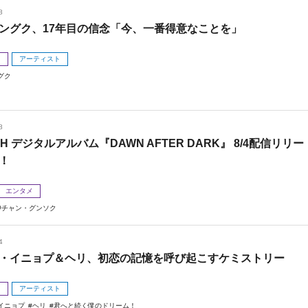
8
ングク、17年目の信念「今、一番得意なことを」
メ
アーティスト
グク
8
 H デジタルアルバム『DAWN AFTER DARK』 8/4配信リリー
！
エンタメ
チャン・グンソク
4
・イニョプ＆ヘリ、初恋の記憶を呼び起こすケミストリー
メ
アーティスト
イニョプ
ヘリ
君へと続く僕のドリーム！