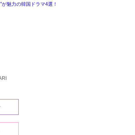
愛”が魅力の韓国ドラマ4選！
RI
む
る