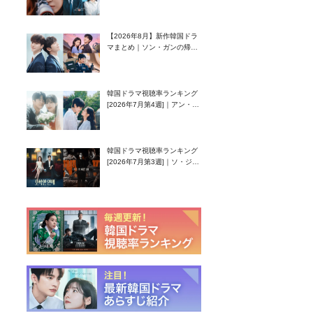
グク主演のラブコメがついに
最終回！
【2026年8月】新作韓国ドラ
マまとめ｜ソン・ガンの帰
還！孤独な天才高校生ピアニ
スト役
韓国ドラマ視聴率ランキング
[2026年7月第4週]｜アン・ヒ
ヨン（EXID ハニ）復帰作
『愛が来る』に注目！
韓国ドラマ視聴率ランキング
[2026年7月第3週]｜ソ・ジソ
ブ主演『エージェント・キ
ム』が勢い加速！