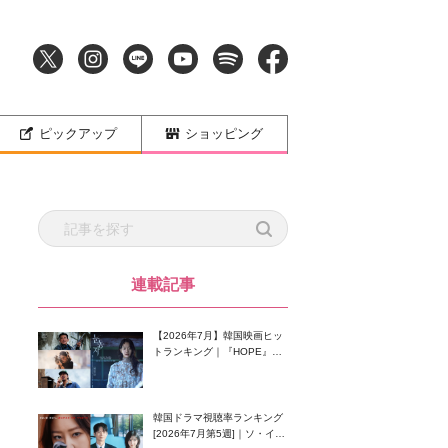
ピックアップ
ショッピング
！
連載記事
【2026年7月】韓国映画ヒッ
トランキング｜『HOPE』が
首位！8月公開の注目作は？
韓国ドラマ視聴率ランキング
[2026年7月第5週]｜ソ・イン