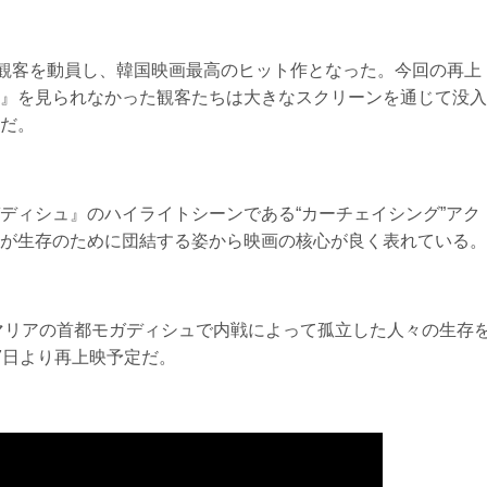
の観客を動員し、韓国映画最高のヒット作となった。今回の再上
』を見られなかった観客たちは大きなスクリーンを通じて没入
だ。
ディシュ』のハイライトシーンである“カーチェイシング”アク
が生存のために団結する姿から映画の核心が良く表れている。
ソマリアの首都モガディシュで内戦によって孤立した人々の生存
7日より再上映予定だ。