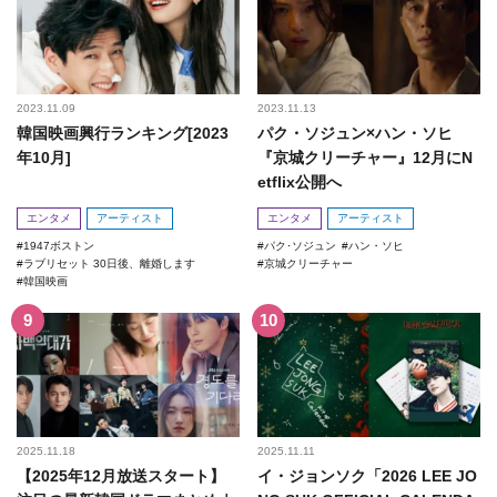
2023.11.09
2023.11.13
韓国映画興行ランキング[2023
パク・ソジュン×ハン・ソヒ
年10月]
『京城クリーチャー』12月にN
etflix公開へ
エンタメ
アーティスト
エンタメ
アーティスト
1947ボストン
パク･ソジュン
ハン・ソヒ
ラブリセット 30日後、離婚します
京城クリーチャー
韓国映画
2025.11.18
2025.11.11
【2025年12月放送スタート】
イ・ジョンソク「2026 LEE JO