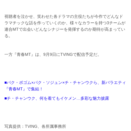
視聴者を泣かせ、笑わせた各ドラマの主役たちが今作でどんなド
ラマチックな話を作っていくのか、様々なカラーを持つ3チームが
連合MTで出会いどんなシナジーを発揮するのか期待が高まってい
る。
一方『青春MT』は、9月9日にTVINGで配信予定だ。
■パク・ボゴム×パク・ソジュン×チ・チャンウクら、新バラエティ
『青春MT』で集結！
■チ・チャンウク、何を着てもイケメン…多彩な魅力披露
写真提供：TVING、各所属事務所