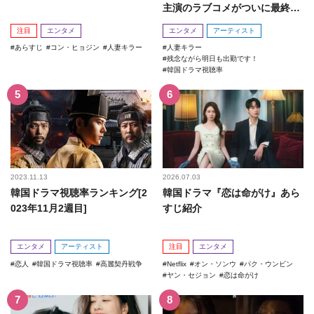
主演のラブコメがついに最終
回！
注目
エンタメ
エンタメ
アーティスト
あらすじ
コン・ヒョジン
人妻キラー
人妻キラー
残念ながら明日も出勤です！
韓国ドラマ視聴率
2023.11.13
2026.07.03
韓国ドラマ視聴率ランキング[2
韓国ドラマ『恋は命がけ』あら
023年11月2週目]
すじ紹介
エンタメ
アーティスト
注目
エンタメ
恋人
韓国ドラマ視聴率
高麗契丹戦争
Netflix
オン・ソンウ
パク・ウンビン
ヤン・セジョン
恋は命がけ