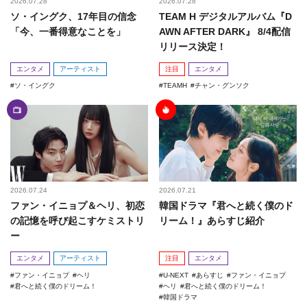
2026.07.28
2026.07.28
ソ・イングク、17年目の信念
TEAM H デジタルアルバム『D
「今、一番得意なことを」
AWN AFTER DARK』 8/4配信
リリース決定！
エンタメ
アーティスト
注目
エンタメ
ソ・イングク
TEAMH
チャン・グンソク
2026.07.24
2026.07.21
ファン・イニョプ＆ヘリ、初恋
韓国ドラマ『君へと続く僕のド
の記憶を呼び起こすケミストリ
リーム！』あらすじ紹介
ー
エンタメ
アーティスト
注目
エンタメ
ファン・イニョプ
ヘリ
U-NEXT
あらすじ
ファン・イニョプ
君へと続く僕のドリーム！
ヘリ
君へと続く僕のドリーム！
韓国ドラマ