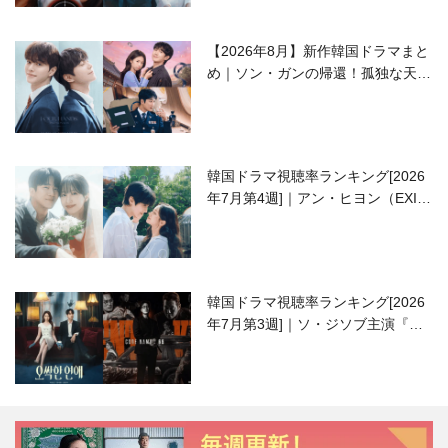
【2026年8月】新作韓国ドラマまと
め｜ソン・ガンの帰還！孤独な天才
高校生ピアニスト役
韓国ドラマ視聴率ランキング[2026
年7月第4週]｜アン・ヒヨン（EXID
ハニ）復帰作『愛が来る』に注目！
韓国ドラマ視聴率ランキング[2026
年7月第3週]｜ソ・ジソブ主演『エ
ージェント・キム』が勢い加速！