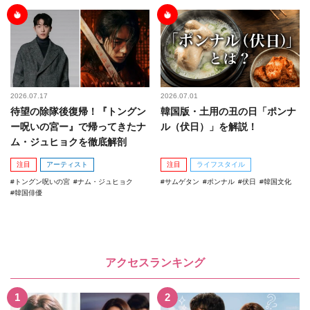
2026.07.17
2026.07.01
待望の除隊後復帰！『トングン
韓国版・土用の丑の日「ポンナ
ー呪いの宮ー』で帰ってきたナ
ル（伏日）」を解説！
ム・ジュヒョクを徹底解剖
注目
アーティスト
注目
ライフスタイル
トングン呪いの宮
ナム・ジュヒョク
サムゲタン
ポンナル
伏日
韓国文化
韓国俳優
アクセスランキング