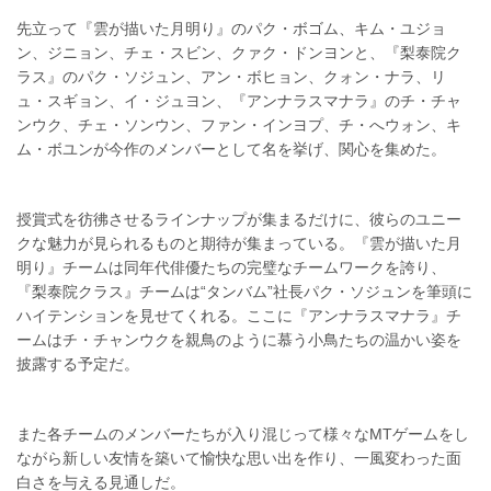
先立って『雲が描いた月明り』のパク・ボゴム、キム・ユジョ
ン、ジニョン、チェ・スビン、クァク・ドンヨンと、『梨泰院ク
ラス』のパク・ソジュン、アン・ボヒョン、クォン・ナラ、リ
ュ・スギョン、イ・ジュヨン、『アンナラスマナラ』のチ・チャ
ンウク、チェ・ソンウン、ファン・インヨプ、チ・へウォン、キ
ム・ボユンが今作のメンバーとして名を挙げ、関心を集めた。
授賞式を彷彿させるラインナップが集まるだけに、彼らのユニー
クな魅力が見られるものと期待が集まっている。『雲が描いた月
明り』チームは同年代俳優たちの完璧なチームワークを誇り、
『梨泰院クラス』チームは“タンバム”社長パク・ソジュンを筆頭に
ハイテンションを見せてくれる。ここに『アンナラスマナラ』チ
ームはチ・チャンウクを親鳥のように慕う小鳥たちの温かい姿を
披露する予定だ。
また各チームのメンバーたちが入り混じって様々なMTゲームをし
ながら新しい友情を築いて愉快な思い出を作り、一風変わった面
白さを与える見通しだ。