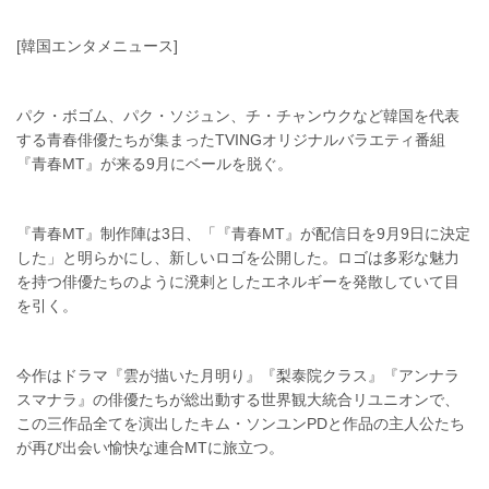
[韓国エンタメニュース]
パク・ボゴム、パク・ソジュン、チ・チャンウクなど韓国を代表
する青春俳優たちが集まったTVINGオリジナルバラエティ番組
『青春MT』が来る9月にベールを脱ぐ。
『青春MT』制作陣は3日、「『青春MT』が配信日を9月9日に決定
した」と明らかにし、新しいロゴを公開した。ロゴは多彩な魅力
を持つ俳優たちのように溌剌としたエネルギーを発散していて目
を引く。
今作はドラマ『雲が描いた月明り』『梨泰院クラス』『アンナラ
スマナラ』の俳優たちが総出動する世界観大統合リユニオンで、
この三作品全てを演出したキム・ソンユンPDと作品の主人公たち
が再び出会い愉快な連合MTに旅立つ。