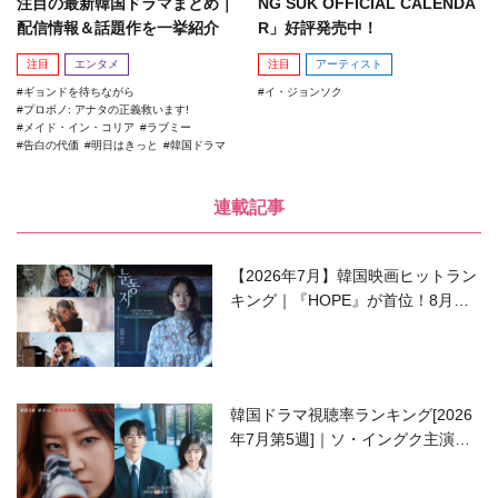
注目の最新韓国ドラマまとめ｜
NG SUK OFFICIAL CALENDA
配信情報＆話題作を一挙紹介
R」好評発売中！
注目
エンタメ
注目
アーティスト
ギョンドを待ちながら
イ・ジョンソク
プロボノ: アナタの正義救います!
メイド・イン・コリア
ラブミー
告白の代価
明日はきっと
韓国ドラマ
連載記事
【2026年7月】韓国映画ヒットラン
キング｜『HOPE』が首位！8月公
開の注目作は？
韓国ドラマ視聴率ランキング[2026
年7月第5週]｜ソ・イングク主演の
ラブコメがついに最終回！