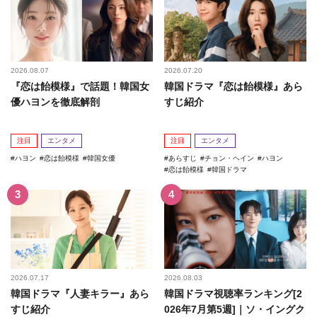
2026.08.07
2026.07.20
『恋は飴模様』で話題！韓国女
韓国ドラマ『恋は飴模様』あら
優ハヨンを徹底解剖
すじ紹介
注目
エンタメ
注目
エンタメ
ハヨン
恋は飴模様
韓国女優
あらすじ
チョン・ヘイン
ハヨン
恋は飴模様
韓国ドラマ
2026.07.17
2026.08.03
韓国ドラマ『人妻キラー』あら
韓国ドラマ視聴率ランキング[2
すじ紹介
026年7月第5週]｜ソ・イングク