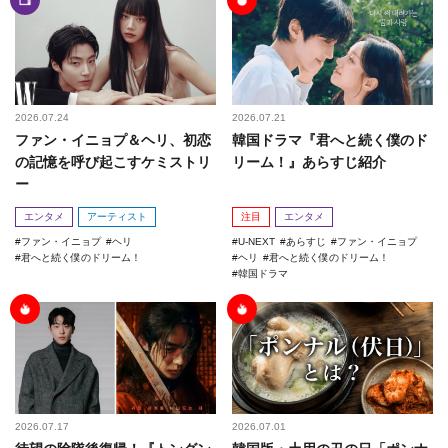
2026.07.24
2026.07.21
ファン・イニョプ＆ヘリ、初恋
韓国ドラマ『君へと続く僕のド
の記憶を呼び起こすケミストリ
リーム！』あらすじ紹介
ー
エンタメ
アーティスト
注目
エンタメ
ファン・イニョプ
ヘリ
U-NEXT
あらすじ
ファン・イニョプ
君へと続く僕のドリーム！
ヘリ
君へと続く僕のドリーム！
韓国ドラマ
2026.07.17
2026.07.01