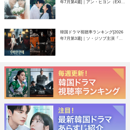
年7月第4週]｜アン・ヒヨン（EXID
ハニ）復帰作『愛が来る』に注目！
韓国ドラマ視聴率ランキング[2026
年7月第3週]｜ソ・ジソブ主演『エ
ージェント・キム』が勢い加速！