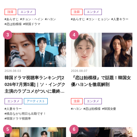
注目
エンタメ
注目
エンタメ
あらすじ
チョン・ヘイン
ハヨン
あらすじ
コン・ヒョジン
人妻キラー
恋は飴模様
韓国ドラマ
2026.08.03
2026.08.07
韓国ドラマ視聴率ランキング[2
『恋は飴模様』で話題！韓国女
026年7月第5週]｜ソ・イングク
優ハヨンを徹底解剖
主演のラブコメがついに最終
回！
エンタメ
アーティスト
注目
エンタメ
人妻キラー
ハヨン
恋は飴模様
韓国女優
残念ながら明日も出勤です！
韓国ドラマ視聴率