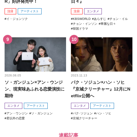
R」好評発売中！
日々』
注目
アーティスト
注目
エンタメ
イ・ジョンソク
KBSWORLD
あらすじ
チョン・イル
チョン・インソン
華麗な日々
韓国ドラマ
2026.08.05
2023.11.13
ソ・ガンジュン×アン・ウンジ
パク・ソジュン×ハン・ソヒ
ン、現実味あふれる恋愛演技に
『京城クリーチャー』12月にN
期待
etflix公開へ
エンタメ
アーティスト
エンタメ
アーティスト
アン・ウンジン
ソ・ガンジュン
パク･ソジュン
ハン・ソヒ
君以外の恋愛
京城クリーチャー
連載記事