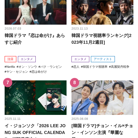
2026.07.03
2023.11.13
韓国ドラマ『恋は命がけ』あら
韓国ドラマ視聴率ランキング[2
すじ紹介
023年11月2週目]
注目
エンタメ
エンタメ
アーティスト
Netflix
オン・ソンウ
パク・ウンビン
恋人
韓国ドラマ視聴率
高麗契丹戦争
ヤン・セジョン
恋は命がけ
2025.11.11
2025.08.08
イ・ジョンソク「2026 LEE JO
[韓国ドラマ]チョン・イル×チョ
NG SUK OFFICIAL CALENDA
ン・インソン主演『華麗な