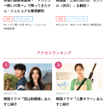
待望の除隊後復帰！『トングン
韓国版・土用の丑の日「ポンナ
ー呪いの宮ー』で帰ってきたナ
ル（伏日）」を解説！
ム・ジュヒョクを徹底解剖
注目
アーティスト
注目
ライフスタイル
トングン呪いの宮
ナム・ジュヒョク
サムゲタン
ポンナル
伏日
韓国文化
韓国俳優
アクセスランキング
2026.07.20
2026.07.17
韓国ドラマ『恋は飴模様』あら
韓国ドラマ『人妻キラー』あら
すじ紹介
すじ紹介