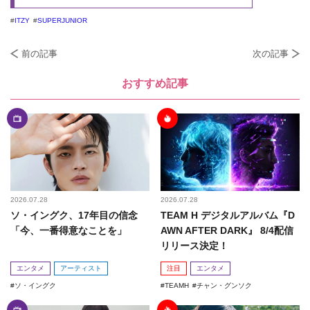
ITZY
SUPERJUNIOR
前の記事
次の記事
おすすめ記事
2026.07.28
2026.07.28
ソ・イングク、17年目の信念
TEAM H デジタルアルバム『D
「今、一番得意なことを」
AWN AFTER DARK』 8/4配信
リリース決定！
エンタメ
アーティスト
注目
エンタメ
ソ・イングク
TEAMH
チャン・グンソク