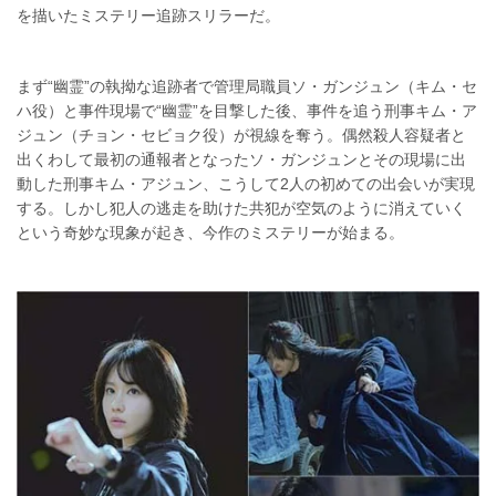
を描いたミステリー追跡スリラーだ。
まず“幽霊”の執拗な追跡者で管理局職員ソ・ガンジュン（キム・セ
ハ役）と事件現場で“幽霊”を目撃した後、事件を追う刑事キム・ア
ジュン（チョン・セビョク役）が視線を奪う。偶然殺人容疑者と
出くわして最初の通報者となったソ・ガンジュンとその現場に出
動した刑事キム・アジュン、こうして2人の初めての出会いが実現
する。しかし犯人の逃走を助けた共犯が空気のように消えていく
という奇妙な現象が起き、今作のミステリーが始まる。