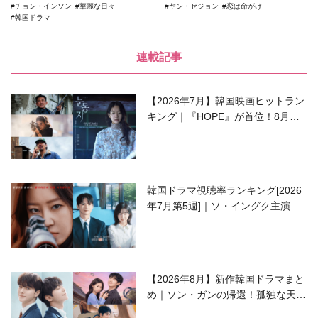
チョン・インソン
華麗な日々
ヤン・セジョン
恋は命がけ
韓国ドラマ
連載記事
【2026年7月】韓国映画ヒットラン
キング｜『HOPE』が首位！8月公
開の注目作は？
韓国ドラマ視聴率ランキング[2026
年7月第5週]｜ソ・イングク主演の
ラブコメがついに最終回！
【2026年8月】新作韓国ドラマまと
め｜ソン・ガンの帰還！孤独な天才
高校生ピアニスト役