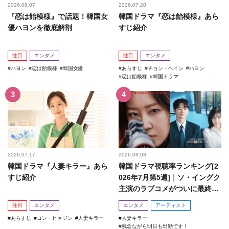
2026.08.07
2026.07.20
『恋は飴模様』で話題！韓国女
韓国ドラマ『恋は飴模様』あら
優ハヨンを徹底解剖
すじ紹介
注目
エンタメ
注目
エンタメ
ハヨン
恋は飴模様
韓国女優
あらすじ
チョン・ヘイン
ハヨン
恋は飴模様
韓国ドラマ
2026.07.17
2026.08.03
韓国ドラマ『人妻キラー』あら
韓国ドラマ視聴率ランキング[2
すじ紹介
026年7月第5週]｜ソ・イングク
主演のラブコメがついに最終
回！
注目
エンタメ
エンタメ
アーティスト
あらすじ
コン・ヒョジン
人妻キラー
人妻キラー
残念ながら明日も出勤です！