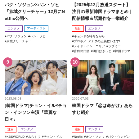
パク・ソジュン×ハン・ソヒ
【2025年12月放送スタート】
『京城クリーチャー』12月にN
注目の最新韓国ドラマまとめ｜
etflix公開へ
配信情報＆話題作を一挙紹介
エンタメ
アーティスト
注目
エンタメ
パク･ソジュン
ハン・ソヒ
ギョンドを待ちながら
京城クリーチャー
プロボノ: アナタの正義救います!
メイド・イン・コリア
ラブミー
告白の代価
明日はきっと
韓国ドラマ
2025.08.08
2026.07.03
[韓国ドラマ]チョン・イル×チョ
韓国ドラマ『恋は命がけ』あら
ン・インソン主演『華麗な
すじ紹介
日々』
注目
エンタメ
注目
エンタメ
KBSWORLD
あらすじ
チョン・イル
Netflix
オン・ソンウ
パク・ウンビン