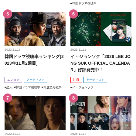
韓国ドラマ視聴率
2023.11.13
2025.11.11
韓国ドラマ視聴率ランキング[2
イ・ジョンソク「2026 LEE JO
023年11月2週目]
NG SUK OFFICIAL CALENDA
R」好評発売中！
エンタメ
アーティスト
注目
アーティスト
恋人
韓国ドラマ視聴率
高麗契丹戦争
イ・ジョンソク
2023.11.13
2025.11.18