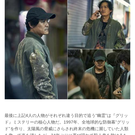
最後に上記4人の人物がそれぞれ違う目的で追う“幽霊”は『グリッ
ド』ミステリーの核心人物だ。1997年、全地球的な防御幕“グリッ
ド”を作り、太陽風の脅威にさらされ終末の危機に瀕していた人類