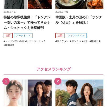
2026.07.17
2026.07.01
待望の除隊後復帰！『トングン
韓国版・土用の丑の日「ポンナ
ー呪いの宮ー』で帰ってきたナ
ル（伏日）」を解説！
ム・ジュヒョクを徹底解剖
注目
アーティスト
注目
ライフスタイル
トングン呪いの宮
ナム・ジュヒョク
サムゲタン
ポンナル
伏日
韓国文化
韓国俳優
アクセスランキング