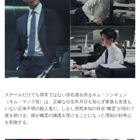
スチールだけでも尋常ではない存在感を誇るキム・ソンギュン
（キム・マノク役）は、正確な出生年月日も知らず家族も友達も
いない正体不明の殺人鬼だ。しかし突然未知の存在“幽霊”が現れて
彼を助ける。彼が幽霊の擁護を受けることになった理由が好奇心
を刺激する。