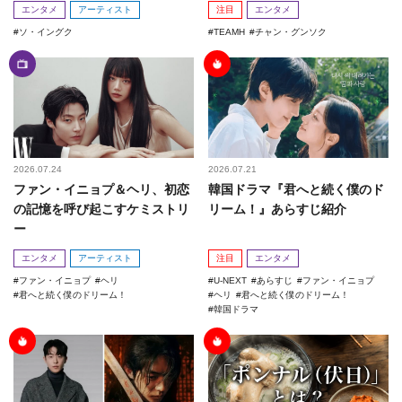
エンタメ
アーティスト
注目
エンタメ
ソ・イングク
TEAMH
チャン・グンソク
2026.07.24
2026.07.21
ファン・イニョプ＆ヘリ、初恋
韓国ドラマ『君へと続く僕のド
の記憶を呼び起こすケミストリ
リーム！』あらすじ紹介
ー
エンタメ
アーティスト
注目
エンタメ
ファン・イニョプ
ヘリ
U-NEXT
あらすじ
ファン・イニョプ
君へと続く僕のドリーム！
ヘリ
君へと続く僕のドリーム！
韓国ドラマ