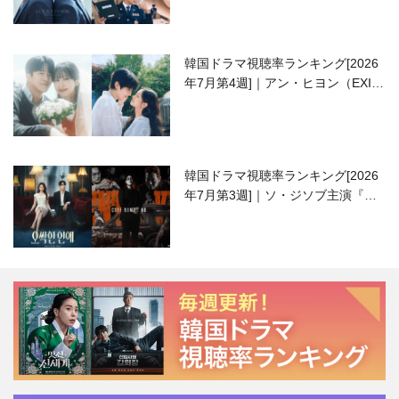
韓国ドラマ視聴率ランキング[2026
年7月第4週]｜アン・ヒヨン（EXID
ハニ）復帰作『愛が来る』に注目！
韓国ドラマ視聴率ランキング[2026
年7月第3週]｜ソ・ジソブ主演『エ
ージェント・キム』が勢い加速！