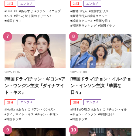
記録を更新！
注目
エンタメ
注目
エンタメ
U-NEXT
あらすじ
ファン・イニョプ
復讐代行人
復讐代行人3
ヘリ
君へと続く僕のドリーム！
復讐代行人3模範タクシー
韓国ドラマ
模範タクシー3
華麗な日々
視聴率ランキング
韓国ドラマ
2025.11.07
2025.08.08
[韓国ドラマ]チャン・ギヨン×ア
[韓国ドラマ]チョン・イル×チョ
ン・ウンジン主演『ダイナマイ
ン・インソン主演『華麗な
ト・キス』
日々』
注目
エンタメ
注目
エンタメ
Netflix
あらすじ
アン・ウンジン
KBSWORLD
あらすじ
チョン・イル
ダイナマイト・キス
チャン・ギヨン
チョン・インソン
華麗な日々
韓国ドラマ
韓国ドラマ