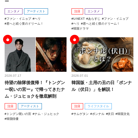
ー
エンタメ
アーティスト
注目
エンタメ
ファン・イニョプ
ヘリ
U-NEXT
あらすじ
ファン・イニョプ
君へと続く僕のドリーム！
ヘリ
君へと続く僕のドリーム！
韓国ドラマ
2026.07.17
2026.07.01
待望の除隊後復帰！『トングン
韓国版・土用の丑の日「ポンナ
ー呪いの宮ー』で帰ってきたナ
ル（伏日）」を解説！
ム・ジュヒョクを徹底解剖
注目
アーティスト
注目
ライフスタイル
トングン呪いの宮
ナム・ジュヒョク
サムゲタン
ポンナル
伏日
韓国文化
韓国俳優