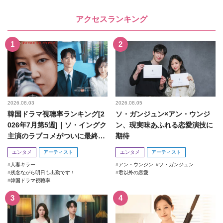
アクセスランキング
2026.08.03
2026.08.05
韓国ドラマ視聴率ランキング[2
ソ・ガンジュン×アン・ウンジ
026年7月第5週]｜ソ・イングク
ン、現実味あふれる恋愛演技に
主演のラブコメがついに最終
期待
回！
エンタメ
アーティスト
エンタメ
アーティスト
人妻キラー
アン・ウンジン
ソ・ガンジュン
残念ながら明日も出勤です！
君以外の恋愛
韓国ドラマ視聴率