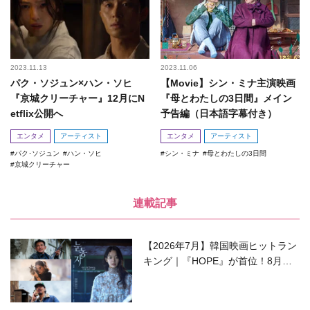
2023.11.13
2023.11.06
パク・ソジュン×ハン・ソヒ
【Movie】シン・ミナ主演映画
『京城クリーチャー』12月にN
『母とわたしの3日間』メイン
etflix公開へ
予告編（日本語字幕付き）
エンタメ
アーティスト
エンタメ
アーティスト
パク･ソジュン
ハン・ソヒ
シン・ミナ
母とわたしの3日間
京城クリーチャー
連載記事
【2026年7月】韓国映画ヒットラン
キング｜『HOPE』が首位！8月公
開の注目作は？