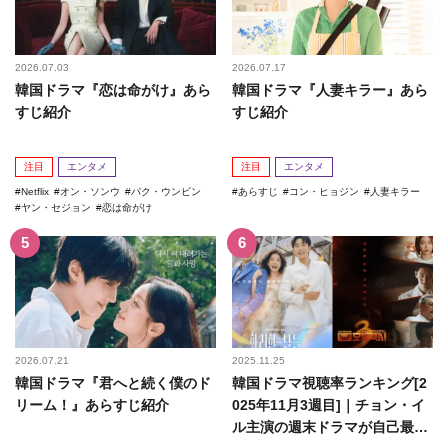
2026.07.03
2026.07.17
韓国ドラマ『恋は命がけ』あら
韓国ドラマ『人妻キラー』あら
すじ紹介
すじ紹介
注目
エンタメ
注目
エンタメ
Netflix
オン・ソンウ
パク・ウンビン
あらすじ
コン・ヒョジン
人妻キラー
ヤン・セジョン
恋は命がけ
2026.07.21
2025.11.25
韓国ドラマ『君へと続く僕のド
韓国ドラマ視聴率ランキング[2
リーム！』あらすじ紹介
025年11月3週目]｜チョン・イ
ル主演の週末ドラマが自己最高