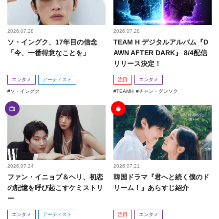
2026.07.28
2026.07.28
ソ・イングク、17年目の信念
TEAM H デジタルアルバム『D
「今、一番得意なことを」
AWN AFTER DARK』 8/4配信
リリース決定！
エンタメ
アーティスト
注目
エンタメ
ソ・イングク
TEAMH
チャン・グンソク
2026.07.24
2026.07.21
ファン・イニョプ＆ヘリ、初恋
韓国ドラマ『君へと続く僕のド
の記憶を呼び起こすケミストリ
リーム！』あらすじ紹介
ー
エンタメ
アーティスト
注目
エンタメ