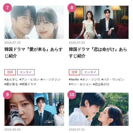
2026.07.15
2026.07.03
韓国ドラマ『愛が来る』あらす
韓国ドラマ『恋は命がけ』あら
じ紹介
すじ紹介
注目
エンタメ
注目
エンタメ
あらすじ
アン・ヒヨン
ハ・ソクジン
Netflix
オン・ソンウ
パク・ウンビン
愛が来る
韓国ドラマ
ヤン・セジョン
恋は命がけ
2026.08.03
2026.07.21