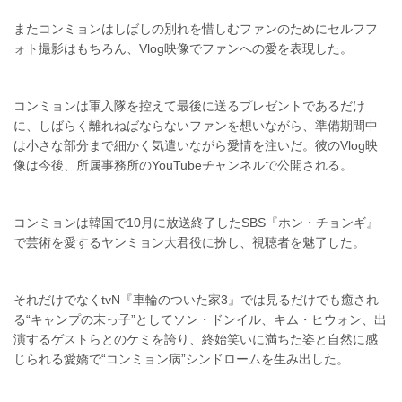
またコンミョンはしばしの別れを惜しむファンのためにセルフフ
ォト撮影はもちろん、Vlog映像でファンへの愛を表現した。
コンミョンは軍入隊を控えて最後に送るプレゼントであるだけ
に、しばらく離れねばならないファンを想いながら、準備期間中
は小さな部分まで細かく気遣いながら愛情を注いだ。彼のVlog映
像は今後、所属事務所のYouTubeチャンネルで公開される。
コンミョンは韓国で10月に放送終了したSBS『ホン・チョンギ』
で芸術を愛するヤンミョン大君役に扮し、視聴者を魅了した。
それだけでなくtvN『車輪のついた家3』では見るだけでも癒され
る“キャンプの末っ子”としてソン・ドンイル、キム・ヒウォン、出
演するゲストらとのケミを誇り、終始笑いに満ちた姿と自然に感
じられる愛嬌で“コンミョン病”シンドロームを生み出した。