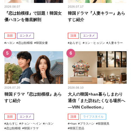
2026.08.07
2026.07.17
『恋は飴模様』で話題！韓国女
韓国ドラマ『人妻キラー』あら
優ハヨンを徹底解剖
すじ紹介
注目
エンタメ
注目
エンタメ
ハヨン
恋は飴模様
韓国女優
あらすじ
コン・ヒョジン
人妻キラー
2026.07.20
2026.08.10
韓国ドラマ『恋は飴模様』あら
大人の韓国+han暮らしまわり
すじ紹介
通信「また訪ねたくなる場所へ
―VIIN Collection」
注目
エンタメ
注目
ライフスタイル
あらすじ
チョン・ヘイン
ハヨン
+han
プラスハン
韓国寝具
恋は飴模様
韓国ドラマ
韓国工芸品