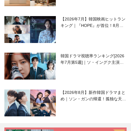
【2026年7月】韓国映画ヒットラン
キング｜『HOPE』が首位！8月公
開の注目作は？
韓国ドラマ視聴率ランキング[2026
年7月第5週]｜ソ・イングク主演の
ラブコメがついに最終回！
【2026年8月】新作韓国ドラマまと
め｜ソン・ガンの帰還！孤独な天才
高校生ピアニスト役