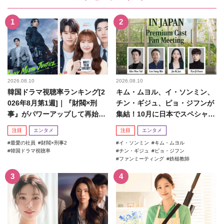
2026.08.10
2026.08.10
韓国ドラマ視聴率ランキング[2
キム・ムヨル、イ・ソンミン、
026年8月第1週]｜『財閥×刑
チン・ギジュ、ピョ・ジフンが
事』がパワーアップして再始
集結！10月に日本でスペシャル
動！
ファンミーティング開催決...
注目
エンタメ
注目
エンタメ
最愛の社員
財閥×刑事2
イ・ソンミン
キム・ムヨル
韓国ドラマ視聴率
チン・ギジュ
ピョ・ジフン
ファンミーティング
鉄槌教師