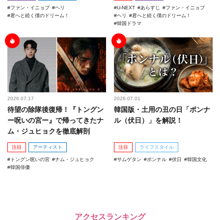
ファン・イニョプ
ヘリ
U-NEXT
あらすじ
ファン・イニョプ
君へと続く僕のドリーム！
ヘリ
君へと続く僕のドリーム！
韓国ドラマ
2026.07.17
2026.07.01
待望の除隊後復帰！『トングン
韓国版・土用の丑の日「ポンナ
ー呪いの宮ー』で帰ってきたナ
ル（伏日）」を解説！
ム・ジュヒョクを徹底解剖
注目
アーティスト
注目
ライフスタイル
トングン呪いの宮
ナム・ジュヒョク
サムゲタン
ポンナル
伏日
韓国文化
韓国俳優
アクセスランキング