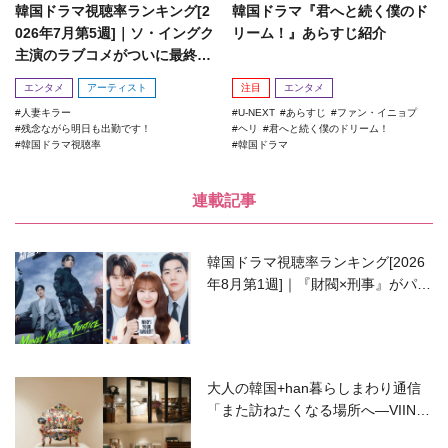
韓国ドラマ視聴率ランキング[2
韓国ドラマ『君へと続く僕のド
026年7月第5週]｜ソ・イングク
リーム！』あらすじ紹介
主演のラブコメがついに最終
回！
エンタメ
アーティスト
注目
エンタメ
人妻キラー
U-NEXT
あらすじ
ファン・イニョプ
残念ながら明日も出勤です！
ヘリ
君へと続く僕のドリーム！
韓国ドラマ視聴率
韓国ドラマ
連載記事
韓国ドラマ視聴率ランキング[2026
年8月第1週]｜『財閥×刑事』がパワ
ーアップして再始動！
大人の韓国+han暮らしまわり通信
「また訪ねたくなる場所へ―VIIN C
ollection」