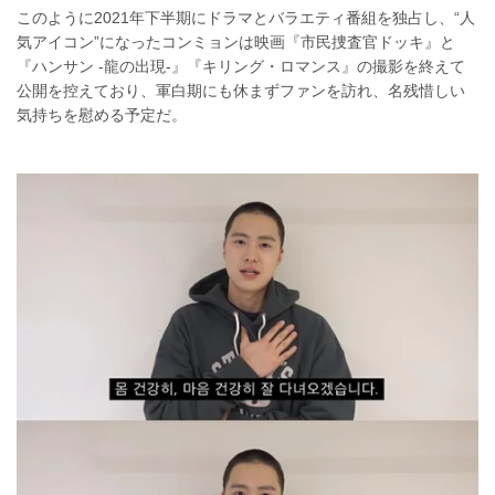
このように2021年下半期にドラマとバラエティ番組を独占し、“人
気アイコン”になったコンミョンは映画『市民捜査官ドッキ』と
『ハンサン -龍の出現-』『キリング・ロマンス』の撮影を終えて
公開を控えており、軍白期にも休まずファンを訪れ、名残惜しい
気持ちを慰める予定だ。