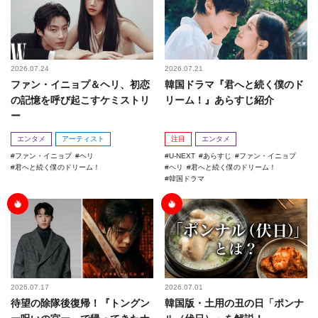
2026.07.24
2026.07.21
ファン・イニョプ＆ヘリ、初恋
韓国ドラマ『君へと続く僕のド
の記憶を呼び起こすケミストリ
リーム！』あらすじ紹介
ー
エンタメ
アーティスト
注目
エンタメ
ファン・イニョプ
ヘリ
U-NEXT
あらすじ
ファン・イニョプ
君へと続く僕のドリーム！
ヘリ
君へと続く僕のドリーム！
韓国ドラマ
2026.07.17
2026.07.01
待望の除隊後復帰！『トングン
韓国版・土用の丑の日「ポンナ