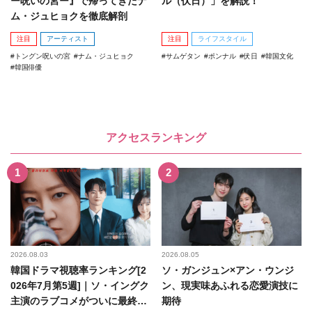
ー呪いの宮ー』で帰ってきたナ
ル（伏日）」を解説！
ム・ジュヒョクを徹底解剖
注目
アーティスト
注目
ライフスタイル
トングン呪いの宮
ナム・ジュヒョク
サムゲタン
ポンナル
伏日
韓国文化
韓国俳優
アクセスランキング
2026.08.03
2026.08.05
韓国ドラマ視聴率ランキング[2
ソ・ガンジュン×アン・ウンジ
026年7月第5週]｜ソ・イングク
ン、現実味あふれる恋愛演技に
主演のラブコメがついに最終
期待