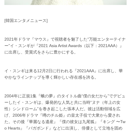
[韓国エンタメニュース]
2021年ドラマ『マウス』で視聴者を魅了した“万能エンターテイナ
ー”イ・スンギが『2021 Asia Artist Awards（以下：2021AAA）』
に出席し、受賞式をさらに豊かにする。
イ・スンギは来る12月2日に行われる『2021AAA』に出席し、華
やかなラインナップを導く輝かしい存在感を誇る。
2004年に正規1集『蛾の夢』のタイトル曲“僕の女だから”でデビュ
ーしたイ・スンギは、爆発的な人気と共に当時“ヌナ（年上の女
性）シンドローム”を巻き起こした張本人だ。彼は活動領域を広
げ、2006年ドラマ『噂のチル姫』の皇太子役で大衆から愛され
た。その後『華麗なる遺産』『僕の彼女は九尾狐』『キング 〜Tw
o Hearts』『バガボンド』などに出演し、俳優として立地を固め