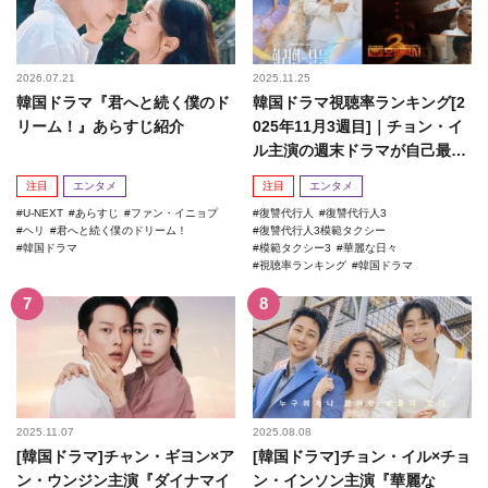
2026.07.21
2025.11.25
韓国ドラマ『君へと続く僕のド
韓国ドラマ視聴率ランキング[2
リーム！』あらすじ紹介
025年11月3週目]｜チョン・イ
ル主演の週末ドラマが自己最高
記録を更新！
注目
エンタメ
注目
エンタメ
U-NEXT
あらすじ
ファン・イニョプ
復讐代行人
復讐代行人3
ヘリ
君へと続く僕のドリーム！
復讐代行人3模範タクシー
韓国ドラマ
模範タクシー3
華麗な日々
視聴率ランキング
韓国ドラマ
2025.11.07
2025.08.08
[韓国ドラマ]チャン・ギヨン×ア
[韓国ドラマ]チョン・イル×チョ
ン・ウンジン主演『ダイナマイ
ン・インソン主演『華麗な