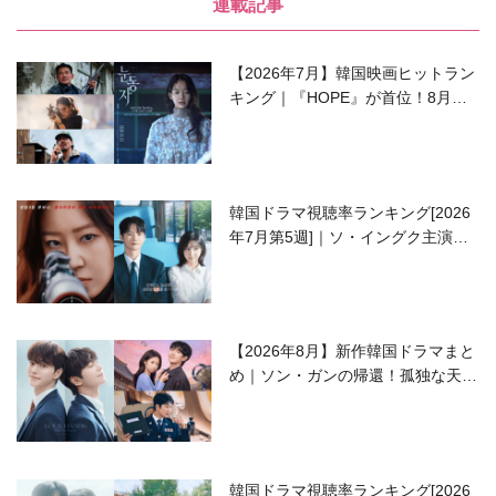
連載記事
【2026年7月】韓国映画ヒットラン
キング｜『HOPE』が首位！8月公
開の注目作は？
韓国ドラマ視聴率ランキング[2026
年7月第5週]｜ソ・イングク主演の
ラブコメがついに最終回！
【2026年8月】新作韓国ドラマまと
め｜ソン・ガンの帰還！孤独な天才
高校生ピアニスト役
韓国ドラマ視聴率ランキング[2026