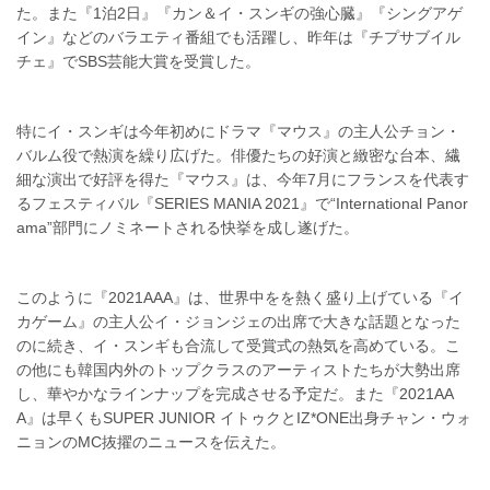
た。また『1泊2日』『カン＆イ・スンギの強心臓』『シングアゲ
イン』などのバラエティ番組でも活躍し、昨年は『チプサブイル
チェ』でSBS芸能大賞を受賞した。
特にイ・スンギは今年初めにドラマ『マウス』の主人公チョン・
バルム役で熱演を繰り広げた。俳優たちの好演と緻密な台本、繊
細な演出で好評を得た『マウス』は、今年7月にフランスを代表す
るフェスティバル『SERIES MANIA 2021』で“International Panor
ama”部門にノミネートされる快挙を成し遂げた。
このように『2021AAA』は、世界中をを熱く盛り上げている『イ
カゲーム』の主人公イ・ジョンジェの出席で大きな話題となった
のに続き、イ・スンギも合流して受賞式の熱気を高めている。こ
の他にも韓国内外のトップクラスのアーティストたちが大勢出席
し、華やかなラインナップを完成させる予定だ。また『2021AA
A』は早くもSUPER JUNIOR イトゥクとIZ*ONE出身チャン・ウォ
ニョンのMC抜擢のニュースを伝えた。