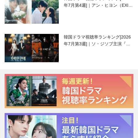
年7月第4週]｜アン・ヒヨン（EXID
ハニ）復帰作『愛が来る』に注目！
韓国ドラマ視聴率ランキング[2026
年7月第3週]｜ソ・ジソブ主演『エ
ージェント・キム』が勢い加速！