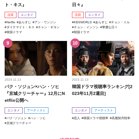
ト・キス』
日々』
注目
エンタメ
注目
エンタメ
Netflix
あらすじ
アン・ウンジン
KBSWORLD
あらすじ
チョン・イル
ダイナマイト・キス
チャン・ギヨン
チョン・インソン
華麗な日々
韓国ドラマ
韓国ドラマ
2023.11.13
2023.11.13
パク・ソジュン×ハン・ソヒ
韓国ドラマ視聴率ランキング[2
『京城クリーチャー』12月にN
023年11月2週目]
etflix公開へ
エンタメ
アーティスト
エンタメ
アーティスト
パク･ソジュン
ハン・ソヒ
恋人
韓国ドラマ視聴率
高麗契丹戦争
京城クリーチャー