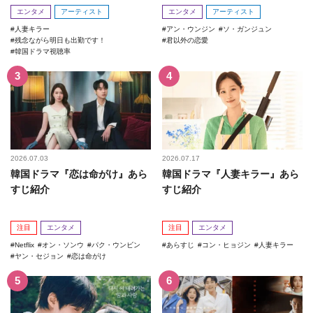
回！
エンタメ
アーティスト
エンタメ
アーティスト
人妻キラー
アン・ウンジン
ソ・ガンジュン
残念ながら明日も出勤です！
君以外の恋愛
韓国ドラマ視聴率
2026.07.03
2026.07.17
韓国ドラマ『恋は命がけ』あら
韓国ドラマ『人妻キラー』あら
すじ紹介
すじ紹介
注目
エンタメ
注目
エンタメ
Netflix
オン・ソンウ
パク・ウンビン
あらすじ
コン・ヒョジン
人妻キラー
ヤン・セジョン
恋は命がけ