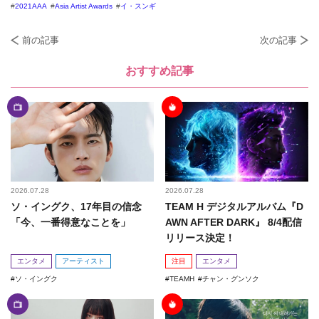
2021AAA
Asia Artist Awards
イ・スンギ
前の記事
次の記事
おすすめ記事
2026.07.28
2026.07.28
ソ・イングク、17年目の信念
TEAM H デジタルアルバム『D
「今、一番得意なことを」
AWN AFTER DARK』 8/4配信
リリース決定！
エンタメ
アーティスト
注目
エンタメ
ソ・イングク
TEAMH
チャン・グンソク