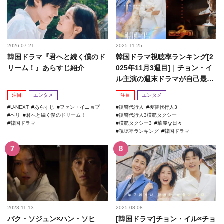
2026.07.21
2025.11.25
韓国ドラマ『君へと続く僕のド
韓国ドラマ視聴率ランキング[2
リーム！』あらすじ紹介
025年11月3週目]｜チョン・イ
ル主演の週末ドラマが自己最高
記録を更新！
注目
エンタメ
注目
エンタメ
U-NEXT
あらすじ
ファン・イニョプ
復讐代行人
復讐代行人3
ヘリ
君へと続く僕のドリーム！
復讐代行人3模範タクシー
韓国ドラマ
模範タクシー3
華麗な日々
視聴率ランキング
韓国ドラマ
2023.11.13
2025.08.08
パク・ソジュン×ハン・ソヒ
[韓国ドラマ]チョン・イル×チョ