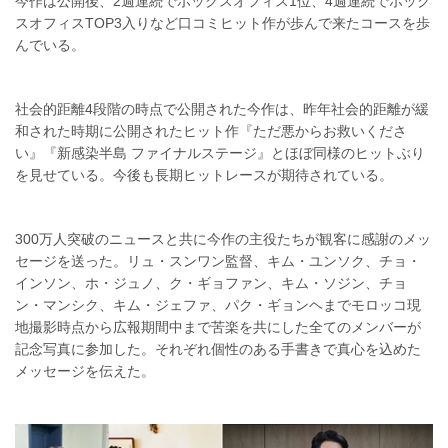
今作は公開後、2週連続でボックスオフィス1位、4週連続でボック
スオフィスTOP3入りなど口コミヒット作が歩んで来たコースを歩
んでいる。
社会的距離4段階の時点で公開された今作は、昨年社会的距離が緩
和された時期に公開されたヒット作『ただ悪からお救いくださ
い』『新感染半島 ファイナルステージ』とほぼ同様のヒットぶり
を見せている。今後も長期ヒットレースが期待されている。
300万人突破のニュースと共に今作の主役たちが観客に感謝のメッ
セージを送った。リュ・スンワン監督、キム・ユンソク、チョ・
インソン、ホ・ジュノ、ク・ギョファン、キム・ソジン、チョ
ン・マンシク、キム・ジェファ、パク・ギョンヘまでモロッコ現
地撮影時点から広報期間中まで苦楽を共にした全てのメンバーが
記念写真に参加した。それぞれ個性のある手書きで真心を込めた
メッセージを伝えた。