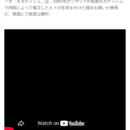
一方『モガディシュ』は、1991年のソマリアの首都モガディシュ
で内戦によって孤立した人々の生存をかけた脱出を描いた映画
だ。韓国にて絶賛公開中。