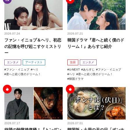
2026.07.24
2026.07.21
ファン・イニョプ＆ヘリ、初恋
韓国ドラマ『君へと続く僕のド
の記憶を呼び起こすケミストリ
リーム！』あらすじ紹介
ー
エンタメ
アーティスト
注目
エンタメ
ファン・イニョプ
ヘリ
U-NEXT
あらすじ
ファン・イニョプ
君へと続く僕のドリーム！
ヘリ
君へと続く僕のドリーム！
韓国ドラマ
2026.07.17
2026.07.01
待望の除隊後復帰！『トングン
韓国版・土用の丑の日「ポンナ