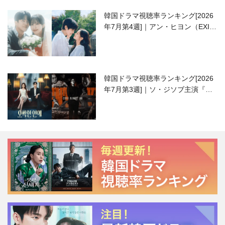
韓国ドラマ視聴率ランキング[2026
年7月第4週]｜アン・ヒヨン（EXID
ハニ）復帰作『愛が来る』に注目！
韓国ドラマ視聴率ランキング[2026
年7月第3週]｜ソ・ジソブ主演『エ
ージェント・キム』が勢い加速！