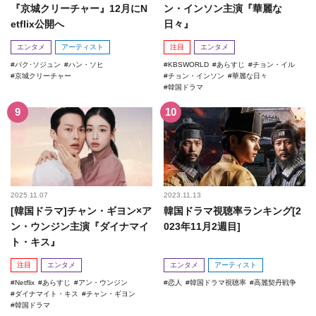
『京城クリーチャー』12月にN
ン・インソン主演『華麗な
etflix公開へ
日々』
エンタメ
アーティスト
注目
エンタメ
パク･ソジュン
ハン・ソヒ
KBSWORLD
あらすじ
チョン・イル
京城クリーチャー
チョン・インソン
華麗な日々
韓国ドラマ
2025.11.07
2023.11.13
[韓国ドラマ]チャン・ギヨン×ア
韓国ドラマ視聴率ランキング[2
ン・ウンジン主演『ダイナマイ
023年11月2週目]
ト・キス』
注目
エンタメ
エンタメ
アーティスト
Netflix
あらすじ
アン・ウンジン
恋人
韓国ドラマ視聴率
高麗契丹戦争
ダイナマイト・キス
チャン・ギヨン
韓国ドラマ