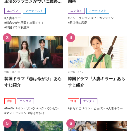
主演のラブコメがついに最終
期待
回！
エンタメ
アーティスト
エンタメ
アーティスト
人妻キラー
アン・ウンジン
ソ・ガンジュン
残念ながら明日も出勤です！
君以外の恋愛
韓国ドラマ視聴率
2026.07.03
2026.07.17
韓国ドラマ『恋は命がけ』あら
韓国ドラマ『人妻キラー』あら
すじ紹介
すじ紹介
注目
エンタメ
注目
エンタメ
Netflix
オン・ソンウ
パク・ウンビン
あらすじ
コン・ヒョジン
人妻キラー
ヤン・セジョン
恋は命がけ