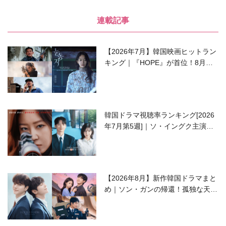
連載記事
【2026年7月】韓国映画ヒットラン
キング｜『HOPE』が首位！8月公
開の注目作は？
韓国ドラマ視聴率ランキング[2026
年7月第5週]｜ソ・イングク主演の
ラブコメがついに最終回！
【2026年8月】新作韓国ドラマまと
め｜ソン・ガンの帰還！孤独な天才
高校生ピアニスト役