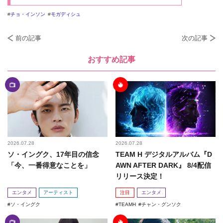
チョ・インソン
モガディシュ
前の記事
次の記事
おすすめ記事
2026.07.28
2026.07.28
ソ・イングク、17年目の信念
TEAM H デジタルアルバム『D
「今、一番得意なことを」
AWN AFTER DARK』 8/4配信
リリース決定！
エンタメ
アーティスト
注目
エンタメ
ソ・イングク
TEAMH
チャン・グンソク