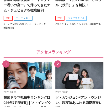
ー呪いの宮ー』で帰ってきたナ
ル（伏日）」を解説！
ム・ジュヒョクを徹底解剖
注目
アーティスト
注目
ライフスタイル
トングン呪いの宮
ナム・ジュヒョク
サムゲタン
ポンナル
伏日
韓国文化
韓国俳優
アクセスランキング
2026.08.03
2026.08.05
韓国ドラマ視聴率ランキング[2
ソ・ガンジュン×アン・ウンジ
026年7月第5週]｜ソ・イングク
ン、現実味あふれる恋愛演技に