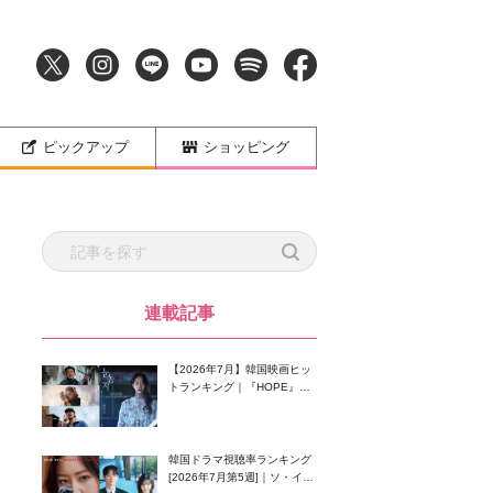
ピックアップ
ショッピング
連載記事
【2026年7月】韓国映画ヒッ
トランキング｜『HOPE』が
首位！8月公開の注目作は？
韓国ドラマ視聴率ランキング
[2026年7月第5週]｜ソ・イン