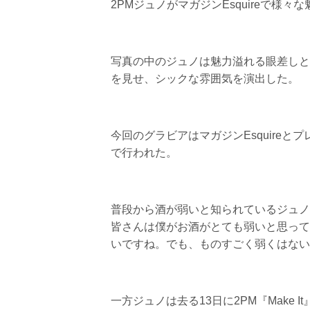
2PMジュノがマガジンEsquireで様
写真の中のジュノは魅力溢れる眼差しと
を見せ、シックな雰囲気を演出した。
今回のグラビアはマガジンEsquireと
で行われた。
普段から酒が弱いと知られているジュノ
皆さんは僕がお酒がとても弱いと思って
いですね。でも、ものすごく弱くはない
一方ジュノは去る13日に2PM『Make