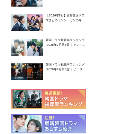
グク主演のラブコメがついに
最終回！
【2026年8月】新作韓国ドラ
マまとめ｜ソン・ガンの帰
還！孤独な天才高校生ピアニ
スト役
韓国ドラマ視聴率ランキング
[2026年7月第4週]｜アン・ヒ
ヨン（EXID ハニ）復帰作
『愛が来る』に注目！
韓国ドラマ視聴率ランキング
[2026年7月第3週]｜ソ・ジソ
ブ主演『エージェント・キ
ム』が勢い加速！