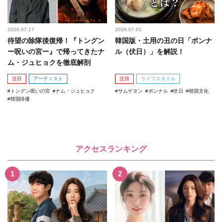
2026.07.17
2026.07.01
待望の除隊後復帰！『トングン
韓国版・土用の丑の日「ポンナ
ー呪いの宮ー』で帰ってきたナ
ル（伏日）」を解説！
ム・ジュヒョクを徹底解剖
注目
アーティスト
注目
ライフスタイル
トングン呪いの宮
ナム・ジュヒョク
サムゲタン
ポンナル
伏日
韓国文化
韓国俳優
アクセスランキング