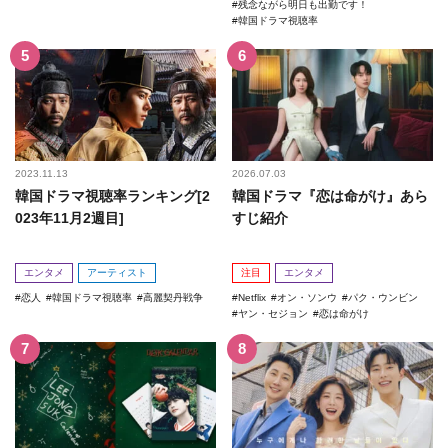
残念ながら明日も出勤です！
韓国ドラマ視聴率
2023.11.13
2026.07.03
韓国ドラマ視聴率ランキング[2
韓国ドラマ『恋は命がけ』あら
023年11月2週目]
すじ紹介
エンタメ
アーティスト
注目
エンタメ
恋人
韓国ドラマ視聴率
高麗契丹戦争
Netflix
オン・ソンウ
パク・ウンビン
ヤン・セジョン
恋は命がけ