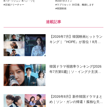
パク･ソジュン
ハン・ソヒ
1947ボストン
京城クリーチャー
ラブリセット 30日後、離婚します
韓国映画
連載記事
【2026年7月】韓国映画ヒットラン
キング｜『HOPE』が首位！8月公
開の注目作は？
韓国ドラマ視聴率ランキング[2026
年7月第5週]｜ソ・イングク主演の
ラブコメがついに最終回！
【2026年8月】新作韓国ドラマまと
め｜ソン・ガンの帰還！孤独な天才
高校生ピアニスト役