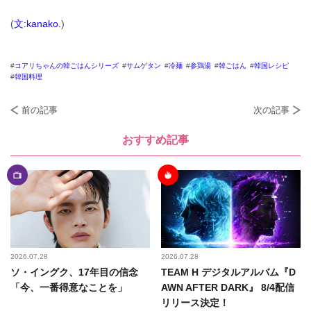
(
文:kanako.
)
コアリちゃんの韓ごはんシリーズ
サムゲタン
冷麺
参鶏湯
韓ごはん
韓国レシピ
韓国料理
前の記事
次の記事
おすすめ記事
2026.07.28
2026.07.28
ソ・イングク、17年目の信念
TEAM H デジタルアルバム『D
「今、一番得意なことを」
AWN AFTER DARK』 8/4配信
リリース決定！