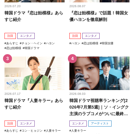
2026.07.20
2026.08.07
韓国ドラマ『恋は飴模様』あら
『恋は飴模様』で話題！韓国女
すじ紹介
優ハヨンを徹底解剖
注目
エンタメ
注目
エンタメ
あらすじ
チョン・ヘイン
ハヨン
ハヨン
恋は飴模様
韓国女優
恋は飴模様
韓国ドラマ
2026.07.17
2026.08.03
韓国ドラマ『人妻キラー』あら
韓国ドラマ視聴率ランキング[2
すじ紹介
026年7月第5週]｜ソ・イングク
主演のラブコメがついに最終
回！
注目
エンタメ
エンタメ
アーティスト
あらすじ
コン・ヒョジン
人妻キラー
人妻キラー