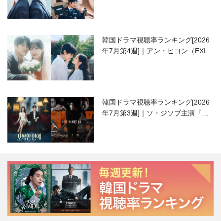
韓国ドラマ視聴率ランキング[2026
年7月第4週]｜アン・ヒヨン（EXID
ハニ）復帰作『愛が来る』に注目！
韓国ドラマ視聴率ランキング[2026
年7月第3週]｜ソ・ジソブ主演『エ
ージェント・キム』が勢い加速！