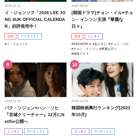
2025.11.11
2025.08.08
イ・ジョンソク「2026 LEE JO
[韓国ドラマ]チョン・イル×チョ
NG SUK OFFICIAL CALENDA
ン・インソン主演『華麗な
R」好評発売中！
日々』
注目
アーティスト
注目
エンタメ
イ・ジョンソク
KBSWORLD
あらすじ
チョン・イル
チョン・インソン
華麗な日々
韓国ドラマ
2023.11.13
2023.11.09
パク・ソジュン×ハン・ソヒ
韓国映画興行ランキング[2023
『京城クリーチャー』12月にN
年10月]
etflix公開へ
エンタメ
アーティスト
エンタメ
アーティスト