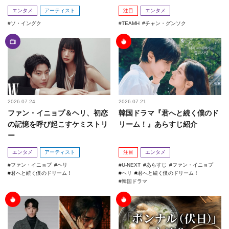
エンタメ
アーティスト
注目
エンタメ
ソ・イングク
TEAMH
チャン・グンソク
2026.07.24
2026.07.21
ファン・イニョプ＆ヘリ、初恋
韓国ドラマ『君へと続く僕のド
の記憶を呼び起こすケミストリ
リーム！』あらすじ紹介
ー
エンタメ
アーティスト
注目
エンタメ
ファン・イニョプ
ヘリ
U-NEXT
あらすじ
ファン・イニョプ
君へと続く僕のドリーム！
ヘリ
君へと続く僕のドリーム！
韓国ドラマ