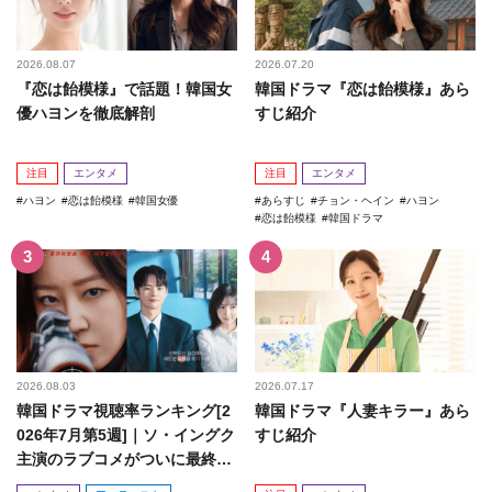
2026.08.07
2026.07.20
『恋は飴模様』で話題！韓国女
韓国ドラマ『恋は飴模様』あら
優ハヨンを徹底解剖
すじ紹介
注目
エンタメ
注目
エンタメ
ハヨン
恋は飴模様
韓国女優
あらすじ
チョン・ヘイン
ハヨン
恋は飴模様
韓国ドラマ
2026.08.03
2026.07.17
韓国ドラマ視聴率ランキング[2
韓国ドラマ『人妻キラー』あら
026年7月第5週]｜ソ・イングク
すじ紹介
主演のラブコメがついに最終
回！