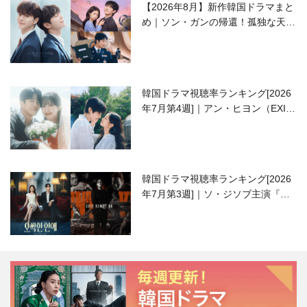
【2026年8月】新作韓国ドラマまと
め｜ソン・ガンの帰還！孤独な天才
高校生ピアニスト役
韓国ドラマ視聴率ランキング[2026
年7月第4週]｜アン・ヒヨン（EXID
ハニ）復帰作『愛が来る』に注目！
韓国ドラマ視聴率ランキング[2026
年7月第3週]｜ソ・ジソブ主演『エ
ージェント・キム』が勢い加速！