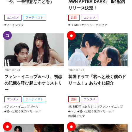
「今、一番得意なことを」
AWN AFTER DARK』 8/4配信
リリース決定！
エンタメ
アーティスト
注目
エンタメ
ソ・イングク
TEAMH
チャン・グンソク
2026.07.24
2026.07.21
ファン・イニョプ＆ヘリ、初恋
韓国ドラマ『君へと続く僕のド
の記憶を呼び起こすケミストリ
リーム！』あらすじ紹介
ー
エンタメ
アーティスト
注目
エンタメ
ファン・イニョプ
ヘリ
U-NEXT
あらすじ
ファン・イニョプ
君へと続く僕のドリーム！
ヘリ
君へと続く僕のドリーム！
韓国ドラマ