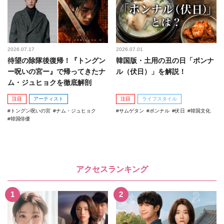
2026.07.17
2026.07.01
待望の除隊後復帰！『トングン
韓国版・土用の丑の日「ポンナ
ー呪いの宮ー』で帰ってきたナ
ル（伏日）」を解説！
ム・ジュヒョクを徹底解剖
注目
アーティスト
注目
ライフスタイル
トングン呪いの宮
ナム・ジュヒョク
サムゲタン
ポンナル
伏日
韓国文化
韓国俳優
アクセスランキング