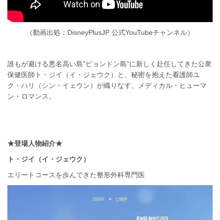
（動画出処：DisneyPlusJP 公式YouTubeチャンネル）
誰もが避ける悪名高い島“ピョンドン島”に新しく赴任してきた公衆
保健医師ト・ジイ（イ・ジェウク）と、秘密を抱えた看護師ユ
ク・ハリ（シン・イェウン）が織りなす、メディカル・ヒューマ
ン・ロマンス。
★登場人物紹介★
ト・ジイ（イ・ジェウク）
エリートコースを歩んできた整形外科専門医