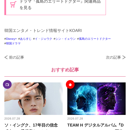
ドラマ『孤島のエリートドクター』関連商品
を見る
韓国エンタメ・トレンド情報サイトKOARI
Disney+
あらすじ
イ・ジェウク
シン・イェウン
孤島のエリートドクター
韓国ドラマ
前の記事
次の記事
おすすめ記事
2026.07.28
2026.07.28
ソ・イングク、17年目の信念
TEAM H デジタルアルバム『D