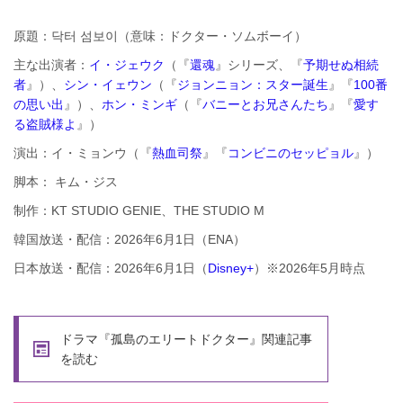
原題：닥터 섬보이（意味：ドクター・ソムボーイ）
主な出演者：
イ・ジェウク
（『
還魂
』シリーズ、『
予期せぬ相続
者
』）、
シン・イェウン
（『
ジョンニョン：スター誕生
』『
100番
の思い出
』）、
ホン・ミンギ
（『
バニーとお兄さんたち
』『
愛す
る盗賊様よ
』）
演出：イ・ミョンウ（『
熱血司祭
』『
コンビニのセッピョル
』）
脚本： キム・ジス
制作：KT STUDIO GENIE、THE STUDIO M
韓国放送・配信：2026年6月1日（ENA）
日本放送・配信：2026年6月1日（
Disney+
）※2026年5月時点
ドラマ『孤島のエリートドクター』関連記事
を読む