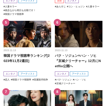
エンタメ
アーティスト
注目
エンタメ
人妻キラー
あらすじ
コン・ヒョジン
人妻キラー
残念ながら明日も出勤です！
韓国ドラマ視聴率
2023.11.13
2023.11.13
韓国ドラマ視聴率ランキング[2
パク・ソジュン×ハン・ソヒ
023年11月2週目]
『京城クリーチャー』12月にN
etflix公開へ
エンタメ
アーティスト
エンタメ
アーティスト
恋人
韓国ドラマ視聴率
高麗契丹戦争
パク･ソジュン
ハン・ソヒ
京城クリーチャー