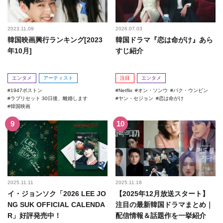
2023.11.09
2026.07.03
韓国映画興行ランキング[2023
韓国ドラマ『恋は命がけ』あら
年10月]
すじ紹介
エンタメ
アーティスト
注目
エンタメ
1947ボストン
Netflix
オン・ソンウ
パク・ウンビン
ラブリセット 30日後、離婚します
ヤン・セジョン
恋は命がけ
韓国映画
2025.11.11
2025.11.18
イ・ジョンソク「2026 LEE JO
【2025年12月放送スタート】
NG SUK OFFICIAL CALENDA
注目の最新韓国ドラマまとめ｜
R」好評発売中！
配信情報＆話題作を一挙紹介