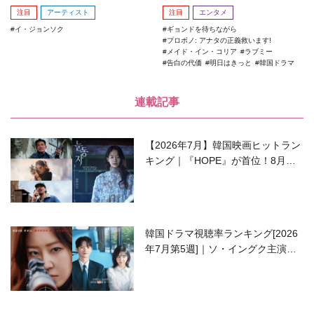
注目
アーティスト
注目
エンタメ
イ・ジョンソク
ギョンドを待ちながら
プロボノ: アナタの正義救います!
メイド・イン・コリア
ラブミー
告白の代価
明日はきっと
韓国ドラマ
連載記事
【2026年7月】韓国映画ヒットラン
キング｜『HOPE』が首位！8月公
開の注目作は？
韓国ドラマ視聴率ランキング[2026
年7月第5週]｜ソ・イングク主演の
ラブコメがついに最終回！