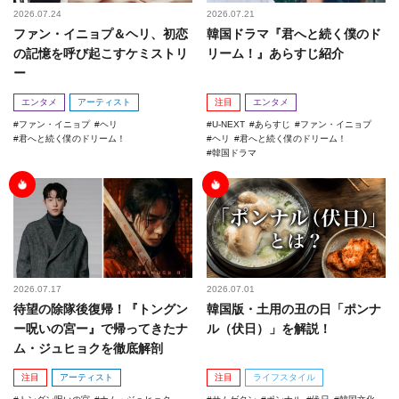
2026.07.24
2026.07.21
ファン・イニョプ＆ヘリ、初恋
韓国ドラマ『君へと続く僕のド
の記憶を呼び起こすケミストリ
リーム！』あらすじ紹介
ー
エンタメ
アーティスト
注目
エンタメ
ファン・イニョプ
ヘリ
U-NEXT
あらすじ
ファン・イニョプ
君へと続く僕のドリーム！
ヘリ
君へと続く僕のドリーム！
韓国ドラマ
2026.07.17
2026.07.01
待望の除隊後復帰！『トングン
韓国版・土用の丑の日「ポンナ
ー呪いの宮ー』で帰ってきたナ
ル（伏日）」を解説！
ム・ジュヒョクを徹底解剖
注目
アーティスト
注目
ライフスタイル