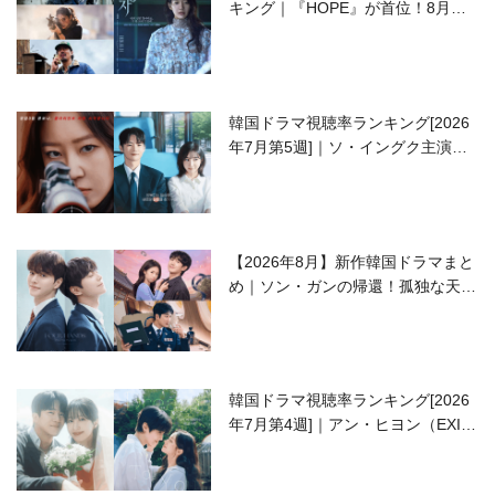
キング｜『HOPE』が首位！8月公
開の注目作は？
韓国ドラマ視聴率ランキング[2026
年7月第5週]｜ソ・イングク主演の
ラブコメがついに最終回！
【2026年8月】新作韓国ドラマまと
め｜ソン・ガンの帰還！孤独な天才
高校生ピアニスト役
韓国ドラマ視聴率ランキング[2026
年7月第4週]｜アン・ヒヨン（EXID
ハニ）復帰作『愛が来る』に注目！