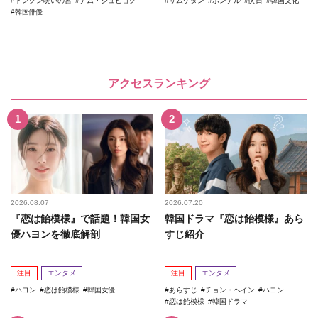
トングン呪いの宮
ナム・ジュヒョク
サムゲタン
ポンナル
伏日
韓国文化
韓国俳優
アクセスランキング
2026.08.07
2026.07.20
『恋は飴模様』で話題！韓国女
韓国ドラマ『恋は飴模様』あら
優ハヨンを徹底解剖
すじ紹介
注目
エンタメ
注目
エンタメ
ハヨン
恋は飴模様
韓国女優
あらすじ
チョン・ヘイン
ハヨン
恋は飴模様
韓国ドラマ