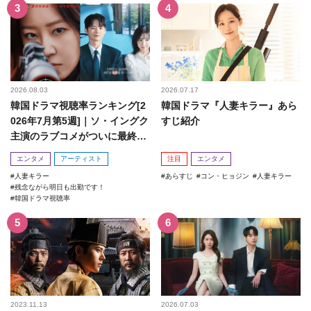
2026.08.03
2026.07.17
韓国ドラマ視聴率ランキング[2
韓国ドラマ『人妻キラー』あら
026年7月第5週]｜ソ・イングク
すじ紹介
主演のラブコメがついに最終
回！
エンタメ
アーティスト
注目
エンタメ
人妻キラー
あらすじ
コン・ヒョジン
人妻キラー
残念ながら明日も出勤です！
韓国ドラマ視聴率
2023.11.13
2026.07.03