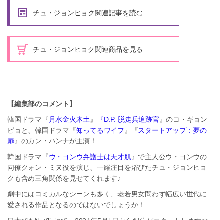
チュ・ジョンヒョク関連記事を読む
チュ・ジョンヒョク関連商品を見る
【編集部のコメント】
韓国ドラマ『
月水金火木土
』
『D.P. 脱走兵追跡官
』のコ・ギョン
ピョと、韓国ドラマ『
知ってるワイフ
』『
スタートアップ：夢の
扉
』のカン・ハンナが主演！
韓国ドラマ『
ウ・ヨンウ弁護士は天才肌
』で主人公ウ・ヨンウの
同僚クォン・ミヌ役を演じ、一躍注目を浴びたチュ・ジョンヒョ
クも含め三角関係を見せてくれます♪
劇中にはコミカルなシーンも多く、老若男女問わず幅広い世代に
愛される作品となるのではないでしょうか！