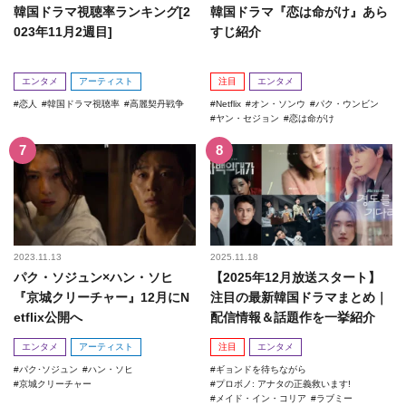
韓国ドラマ視聴率ランキング[2
韓国ドラマ『恋は命がけ』あら
023年11月2週目]
すじ紹介
エンタメ
アーティスト
注目
エンタメ
恋人
韓国ドラマ視聴率
高麗契丹戦争
Netflix
オン・ソンウ
パク・ウンビン
ヤン・セジョン
恋は命がけ
2023.11.13
2025.11.18
パク・ソジュン×ハン・ソヒ
【2025年12月放送スタート】
『京城クリーチャー』12月にN
注目の最新韓国ドラマまとめ｜
etflix公開へ
配信情報＆話題作を一挙紹介
エンタメ
アーティスト
注目
エンタメ
パク･ソジュン
ハン・ソヒ
ギョンドを待ちながら
京城クリーチャー
プロボノ: アナタの正義救います!
メイド・イン・コリア
ラブミー