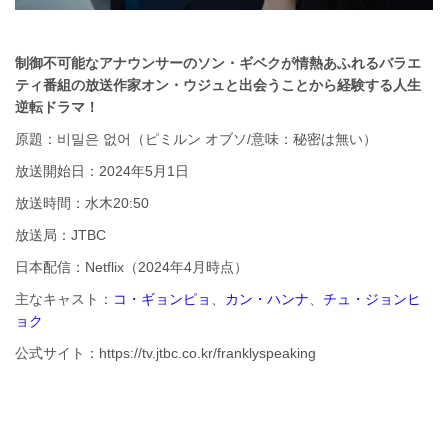
制御不可能なアナウンサーのソン・ギベクが情熱あふれるバラエ
ティ番組の放送作家オン・ウジュと出会うことから経験する人生
逆転ドラマ！
原題：비밀은 없어（ピミルン オブソ/意味：秘密は無い）
放送開始日：2024年5月1日
放送時間：水木20:50
放送局：JTBC
日本配信：Netflix（2024年4月時点）
主なキャスト：
コ・ギョンピョ
、
カン・ハンナ
、
チュ・ジョンヒ
ョク
公式サイト：https://tv.jtbc.co.kr/franklyspeaking