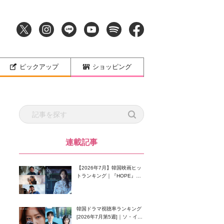
ピックアップ
ショッピング
連載記事
【2026年7月】韓国映画ヒッ
トランキング｜『HOPE』が
首位！8月公開の注目作は？
韓国ドラマ視聴率ランキング
[2026年7月第5週]｜ソ・イン