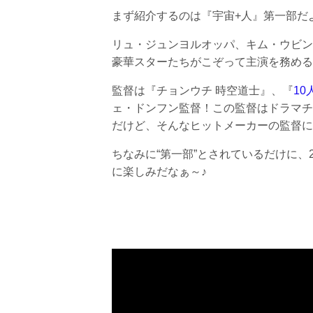
まず紹介するのは『宇宙+人』第一部だ
リュ・ジュンヨルオッパ、キム・ウビン
豪華スターたちがこぞって主演を務める
監督は『チョンウチ 時空道士』、『
1
ェ・ドンフン監督！この監督はドラマチ
だけど、そんなヒットメーカーの監督に
ちなみに“第一部”とされているだけに、
に楽しみだなぁ～♪