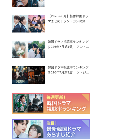
グク主演のラブコメがついに
最終回！
【2026年8月】新作韓国ドラ
マまとめ｜ソン・ガンの帰
還！孤独な天才高校生ピアニ
スト役
韓国ドラマ視聴率ランキング
[2026年7月第4週]｜アン・ヒ
ヨン（EXID ハニ）復帰作
『愛が来る』に注目！
韓国ドラマ視聴率ランキング
[2026年7月第3週]｜ソ・ジソ
ブ主演『エージェント・キ
ム』が勢い加速！