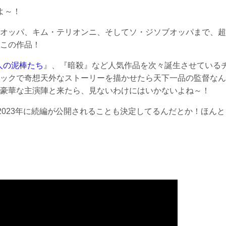
よ～！
オッパ、キム・テリオンニ、そしてソ・ジソブオッパまで、超
この作品！
0人の泥棒たち
』、『暗殺』など人気作品を次々誕生させている
ックで奇想天外なストーリーを描かせたら天下一品の監督なん
豪華な主演陣と来たら、見ないわけにはいかないよね～！
2023年に続編が公開されることも決定してるんだとか！ほんと