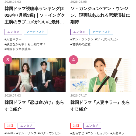
2026.08.03
2026.08.05
韓国ドラマ視聴率ランキング[2
ソ・ガンジュン×アン・ウンジ
026年7月第5週]｜ソ・イングク
ン、現実味あふれる恋愛演技に
主演のラブコメがついに最終
期待
回！
エンタメ
アーティスト
エンタメ
アーティスト
人妻キラー
アン・ウンジン
ソ・ガンジュン
残念ながら明日も出勤です！
君以外の恋愛
韓国ドラマ視聴率
2026.07.03
2026.07.17
韓国ドラマ『恋は命がけ』あら
韓国ドラマ『人妻キラー』あら
すじ紹介
すじ紹介
注目
エンタメ
注目
エンタメ
Netflix
オン・ソンウ
パク・ウンビン
あらすじ
コン・ヒョジン
人妻キラー