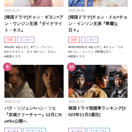
2025.11.07
2025.08.08
[韓国ドラマ]チャン・ギヨン×ア
[韓国ドラマ]チョン・イル×チョ
ン・ウンジン主演『ダイナマイ
ン・インソン主演『華麗な
ト・キス』
日々』
注目
エンタメ
注目
エンタメ
Netflix
あらすじ
アン・ウンジン
KBSWORLD
あらすじ
チョン・イル
ダイナマイト・キス
チャン・ギヨン
チョン・インソン
華麗な日々
韓国ドラマ
韓国ドラマ
2023.11.13
2023.11.13
パク・ソジュン×ハン・ソヒ
韓国ドラマ視聴率ランキング[2
『京城クリーチャー』12月にN
023年11月2週目]
etflix公開へ
エンタメ
アーティスト
エンタメ
アーティスト