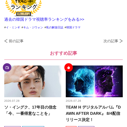
過去の韓国ドラマ視聴率ランキングをみる>>
イ・ミンギ
キム・ジウォン
私の解放日誌
韓国ドラマ
前の記事
次の記事
おすすめ記事
2026.07.28
2026.07.28
ソ・イングク、17年目の信念
TEAM H デジタルアルバム『D
「今、一番得意なことを」
AWN AFTER DARK』 8/4配信
リリース決定！