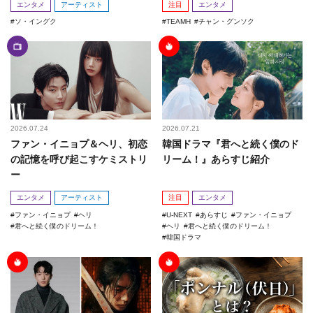
エンタメ
アーティスト
注目
エンタメ
ソ・イングク
TEAMH
チャン・グンソク
2026.07.24
2026.07.21
ファン・イニョプ＆ヘリ、初恋
韓国ドラマ『君へと続く僕のド
の記憶を呼び起こすケミストリ
リーム！』あらすじ紹介
ー
エンタメ
アーティスト
注目
エンタメ
ファン・イニョプ
ヘリ
U-NEXT
あらすじ
ファン・イニョプ
君へと続く僕のドリーム！
ヘリ
君へと続く僕のドリーム！
韓国ドラマ