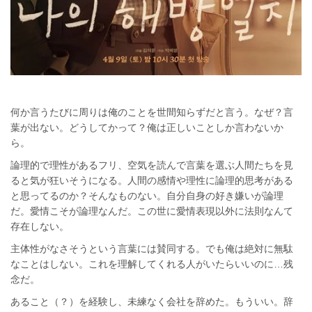
何か言うたびに周りは俺のことを世間知らずだと言う。なぜ？言
葉が出ない。どうしてかって？俺は正しいことしか言わないか
ら。
論理的で理性があるフリ、空気を読んで言葉を選ぶ人間たちを見
ると気が狂いそうになる。人間の感情や理性に論理的思考がある
と思ってるのか？そんなものない。自分自身の好き嫌いが論理
だ。愛情こそが論理なんだ。この世に愛情表現以外に法則なんて
存在しない。
主体性がなさそうという言葉には賛同する。でも俺は絶対に無駄
なことはしない。これを理解してくれる人がいたらいいのに…残
念だ。
あること（？）を経験し、未練なく会社を辞めた。もういい。辞