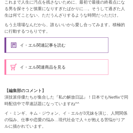
これまで人生に汚点を残さないために、最初で最後の終着点にな
る男を探そうと慎重になりすぎたばかりに…。そうして過ぎた人
生は何てことない、ただうんざりするような時間だっただけ。
もう土壇場なんだから、誰もいいから愛し合ってみます。積極的
に行動するつもりです。
イ・エル関連記事を読む
イ・エル関連商品を見る
【編集部のコメント】
演技派俳優たちが集合した『私の解放日誌』！日本でもNetflixで同
時配信中で早速話題になっていますね^^
イ・ミンギ、キム・ジウォン、イ・エルが3兄妹を演じ、人間関係
の悩み、仕事や恋愛の悩み…現代社会で人々が抱える苦悩がリア
ルに描かれています。