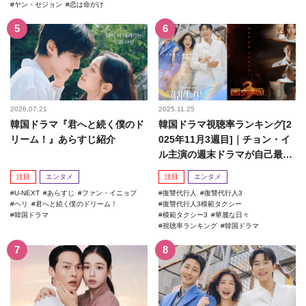
ヤン・セジョン
恋は命がけ
2026.07.21
2025.11.25
韓国ドラマ『君へと続く僕のド
韓国ドラマ視聴率ランキング[2
リーム！』あらすじ紹介
025年11月3週目]｜チョン・イ
ル主演の週末ドラマが自己最高
記録を更新！
注目
エンタメ
注目
エンタメ
U-NEXT
あらすじ
ファン・イニョプ
復讐代行人
復讐代行人3
ヘリ
君へと続く僕のドリーム！
復讐代行人3模範タクシー
韓国ドラマ
模範タクシー3
華麗な日々
視聴率ランキング
韓国ドラマ