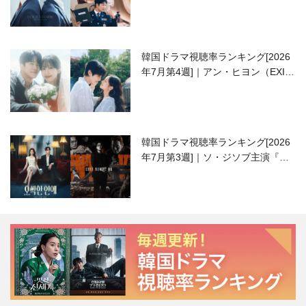
高校生ピアニスト役
韓国ドラマ視聴率ランキング[2026
年7月第4週]｜アン・ヒヨン（EXID
ハニ）復帰作『愛が来る』に注目！
韓国ドラマ視聴率ランキング[2026
年7月第3週]｜ソ・ジソブ主演『エ
ージェント・キム』が勢い加速！