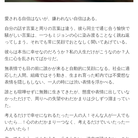
愛される自信はないが、嫌われない自信はある。
自分の話す言葉と周りの言葉は違う。彼ら同士で通じ合う愉快で
騒がしい言葉は、一つもミジョンの心に染み渡ることなく跳ね返
ってしまう。それでも常に笑顔でおとなしく聞いてあげている。
彼らは本当に幸せなのだろうか？私の人生だけがこうなのか？人
生に心を乱されてばかりだ。
無表情でも目の前に誰かが来ると自動的に笑顔になる。社会に適
応した人間。組織ではそう動き、生まれ育った町内では不愛想な
表情を隠しもしない。一人の時には渋い表情を浮かべる。
誰とも喧嘩せずに無難に生きてきたが、態度や表情に出していな
かっただけで、周りへの失望やわだかまりは少しずつ溜まってい
た。
考えるだけで幸せになれるたった一人の人！そんな人が一人でも
いたら…！心のわだかまり一つなく、考えるだけでいいたった一
人がいたら！