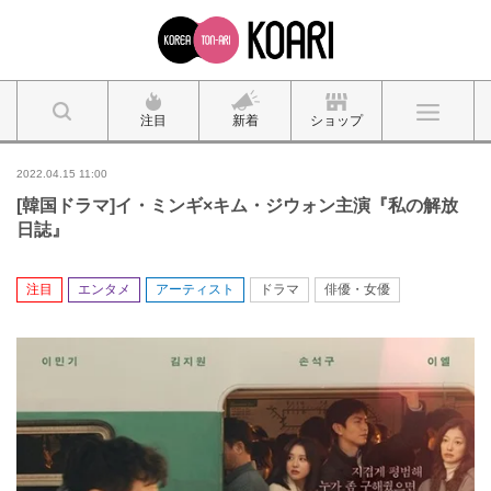
注目
新着
ショップ
2022.04.15 11:00
[韓国ドラマ]イ・ミンギ×キム・ジウォン主演『私の解放
日誌』
注目
エンタメ
アーティスト
ドラマ
俳優・女優