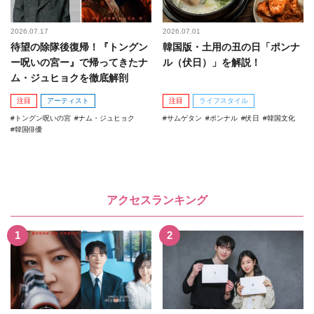
2026.07.17
2026.07.01
待望の除隊後復帰！『トングン
韓国版・土用の丑の日「ポンナ
ー呪いの宮ー』で帰ってきたナ
ル（伏日）」を解説！
ム・ジュヒョクを徹底解剖
注目
アーティスト
注目
ライフスタイル
トングン呪いの宮
ナム・ジュヒョク
サムゲタン
ポンナル
伏日
韓国文化
韓国俳優
アクセスランキング