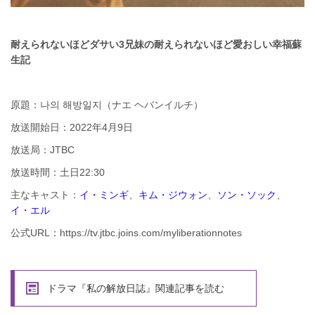
耐えられないほどダサい3兄妹の耐えられないほど愛おしい幸福蘇
生記
原題：나의 해방일지（ナエ ヘバンイルチ）
放送開始日：2022年4月9日
放送局：JTBC
放送時間：土日22:30
主なキャスト：
イ・ミンギ
、
キム・ジウォン
、
ソン・ソック
、
イ・エル
公式URL：https://tv.jtbc.joins.com/myliberationnotes
ドラマ『私の解放日誌』関連記事を読む