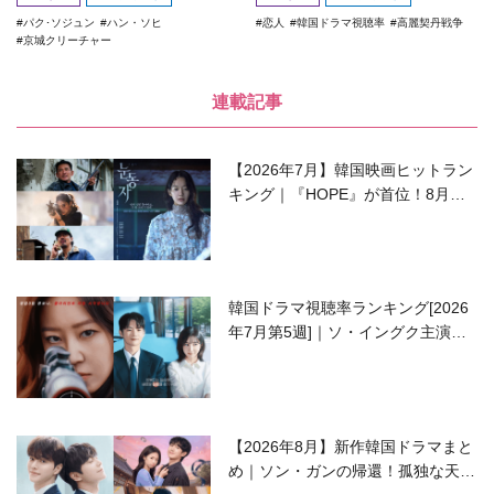
パク･ソジュン
ハン・ソヒ
恋人
韓国ドラマ視聴率
高麗契丹戦争
京城クリーチャー
連載記事
【2026年7月】韓国映画ヒットラン
キング｜『HOPE』が首位！8月公
開の注目作は？
韓国ドラマ視聴率ランキング[2026
年7月第5週]｜ソ・イングク主演の
ラブコメがついに最終回！
【2026年8月】新作韓国ドラマまと
め｜ソン・ガンの帰還！孤独な天才