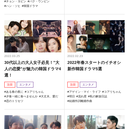
チョン・ヨビン
パク・ウンビン
ハン・ソヒ
韓国ドラマ
2022.03.25
2022.02.23
30代以上の大人女子必見！”大
2022年春スタートのイチオシ
人の恋愛”が魅力の韓国ドラマ4
新作韓国ドラマ5選
選！
注目
エンタメ
注目
エンタメ
ある春の夜に
コアリちゃん
アゲイン・マイ・ライフ
コアリちゃん
夕食一緒に食べませんか
大丈夫、愛だ
明日
流れ星
私の解放日誌
恋のトリセツ
結婚作詞離婚作曲