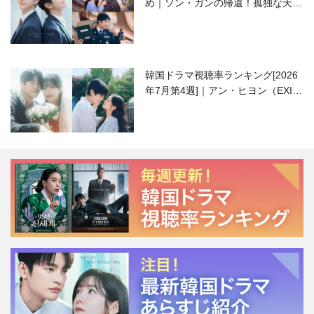
め｜ソン・ガンの帰還！孤独な天才
高校生ピアニスト役
韓国ドラマ視聴率ランキング[2026
年7月第4週]｜アン・ヒヨン（EXID
ハニ）復帰作『愛が来る』に注目！