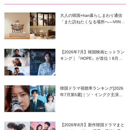
大人の韓国+han暮らしまわり通信
「また訪ねたくなる場所へ―VIIN C
ollection」
【2026年7月】韓国映画ヒットラン
キング｜『HOPE』が首位！8月公
開の注目作は？
韓国ドラマ視聴率ランキング[2026
年7月第5週]｜ソ・イングク主演の
ラブコメがついに最終回！
【2026年8月】新作韓国ドラマまと