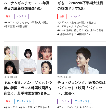
ム・ナムギルまで！2022年夏
ギも！？2022年下半期大注目
注目の最新韓国映画4選♪
の韓国ドラマ5選♪
注目
エンタメ
注目
エンタメ
HUNT
コアリちゃん
宇宙+人
閑山
アダマス
あなたが願いを言えば
非常宣言
韓国映画
コアリちゃん
ビッグマウス
ルール通りに愛して！
法に則って愛せ
財閥家の末息子
韓国ドラマ
2022.04.28
2022.04.23
キム・ダミ、ハン・ソヒも！今
チョ・ジョンソク、医者の次は
後の韓国ドラマ＆韓国映画界を
パイロット！映画『パイロッ
背負う、若手韓国女優5名をご
ト』主演へ
紹介☆
注目
アーティスト
エンタメ
アーティスト
キム・ダミ
キム・テリ
コアリちゃん
チョ・ジョンソク
パイロット