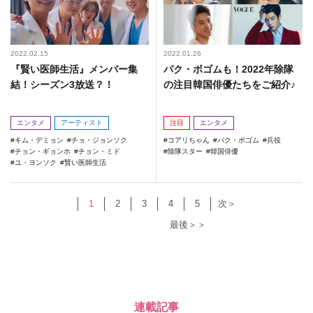
2022.02.15
2022.01.26
『賢い医師生活』メンバー集
パク・ボゴムも！2022年除隊
結！シーズン3放送？！
の注目韓国俳優たちをご紹介♪
エンタメ
アーティスト
注目
エンタメ
キム・デミョン
チョ・ジョンソク
コアリちゃん
パク・ボゴム
兵役
チョン・ギョンホ
チョン・ミド
除隊スター
韓国俳優
ユ・ヨンソク
賢い医師生活
1
2
3
4
5
次＞
最後＞＞
連載記事