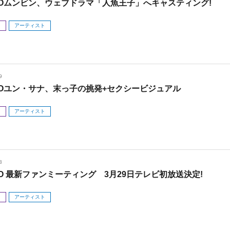
TROムンビン、ウェブドラマ「人魚王子」へキャスティング!
メ
アーティスト
9
ROユン・サナ、末っ子の挑発+セクシービジュアル
メ
アーティスト
3
RO 最新ファンミーティング 3月29日テレビ初放送決定!
メ
アーティスト