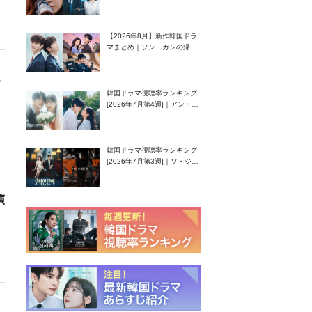
グク主演のラブコメがついに
最終回！
【2026年8月】新作韓国ドラ
マまとめ｜ソン・ガンの帰
還！孤独な天才高校生ピアニ
スト役
ウ
韓国ドラマ視聴率ランキング
[2026年7月第4週]｜アン・ヒ
ヨン（EXID ハニ）復帰作
『愛が来る』に注目！
韓国ドラマ視聴率ランキング
[2026年7月第3週]｜ソ・ジソ
ブ主演『エージェント・キ
ム』が勢い加速！
演