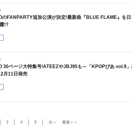
6
ROのFANPARTY追加公演が決定!最新曲『BLUE FLAME』を日
露!?
メ
5
O 30ページ大特集号!ATEEZやJBJ95も～「KPOPぴあ vol.9」
12月11日発売
メ
3
4
5
次＞
最後＞＞