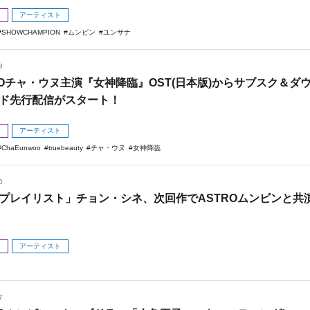
メ
アーティスト
SHOWCHAMPION
ムンビン
ユンサナ
9
ROチャ・ウヌ主演『女神降臨』OST(日本版)からサブスク＆ダ
ド先行配信がスタート！
メ
アーティスト
ChaEunwoo
truebeauty
チャ・ウヌ
女神降臨
0
プレイリスト」チョン・シネ、次回作でASTROムンビンと共
メ
アーティスト
7