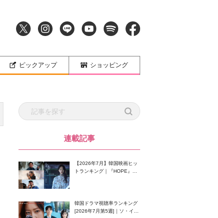
ピックアップ
ショッピング
連載記事
【2026年7月】韓国映画ヒッ
トランキング｜『HOPE』が
首位！8月公開の注目作は？
韓国ドラマ視聴率ランキング
[2026年7月第5週]｜ソ・イン