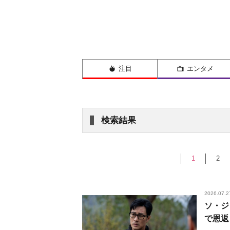
注目
エンタメ
検索結果
1
2
2026.07.2
ソ・ジ
で恩返