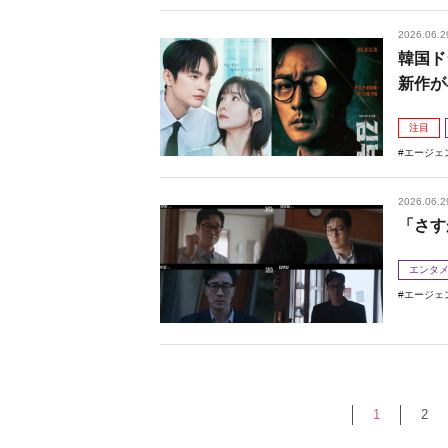
2026.06.2
韓国ド
新作が
注目
エージェ
2026.06.2
「さす
エンタ
エージェ
1
2