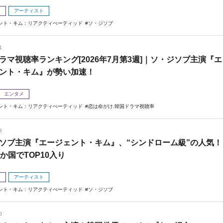
メ
アーティスト
ント・キム：リアクティべーティッド
ソ・ジソブ
1
ラマ視聴率ランキング[2026年7月第3週]｜ソ・ジソブ主演『エ
ント・キム』が勢い加速！
エンタメ
ント・キム：リアクティべーティッド
恋は命がけ.韓国ドラマ視聴率
5
ソブ主演『エージェント・キム』、“シンドローム級”の人気！
2か国でTOP10入り
メ
アーティスト
ント・キム：リアクティべーティッド
ソ・ジソブ
0