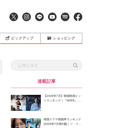
ピックアップ
ショッピング
連載記事
【2026年7月】韓国映画ヒッ
トランキング｜『HOPE』が
首位！8月公開の注目作は？
韓国ドラマ視聴率ランキング
[2026年7月第5週]｜ソ・イン