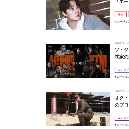
『エー
注目
エージェ
2026.07.0
ソ・ジ
閥家の
エンタ
エージェ
2026.07.0
オク・
のブロ
エンタ
エージェ