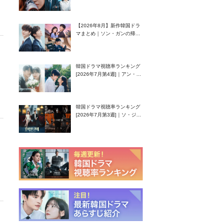
グク主演のラブコメがついに
最終回！
【2026年8月】新作韓国ドラ
マまとめ｜ソン・ガンの帰
還！孤独な天才高校生ピアニ
スト役
韓国ドラマ視聴率ランキング
[2026年7月第4週]｜アン・ヒ
ヨン（EXID ハニ）復帰作
『愛が来る』に注目！
韓国ドラマ視聴率ランキング
[2026年7月第3週]｜ソ・ジソ
ブ主演『エージェント・キ
ム』が勢い加速！