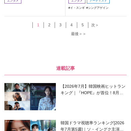
エンタメ
エンタメ
アーティスト
イ・スンギ
シングアゲイン
1
2
3
4
5
次＞
最後＞＞
連載記事
【2026年7月】韓国映画ヒットラン
キング｜『HOPE』が首位！8月公
開の注目作は？
韓国ドラマ視聴率ランキング[2026
年7月第5週]｜ソ・イングク主演の