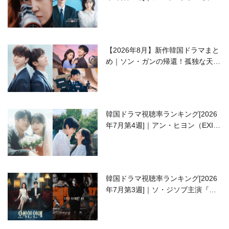
ラブコメがついに最終回！
【2026年8月】新作韓国ドラマまと
め｜ソン・ガンの帰還！孤独な天才
高校生ピアニスト役
韓国ドラマ視聴率ランキング[2026
年7月第4週]｜アン・ヒヨン（EXID
ハニ）復帰作『愛が来る』に注目！
韓国ドラマ視聴率ランキング[2026
年7月第3週]｜ソ・ジソブ主演『エ
ージェント・キム』が勢い加速！