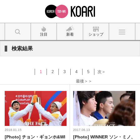
注目
新着
ショップ
検索結果
1
2
3
4
5
次＞
最後＞＞
2018.01.15
2017.06.13
[Photo] チョン・ギョンホ&WI
[Photo] WINNER ソン・ミノ、