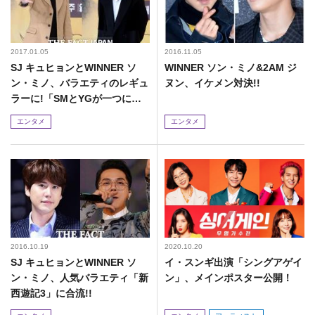
2017.01.05
2016.11.05
SJ キュヒョンとWINNER ソ
WINNER ソン・ミノ&2AM ジ
ン・ミノ、バラエティのレギュ
ヌン、イケメン対決!!
ラーに!「SMとYGが一つにな
る姿を見せる」
エンタメ
エンタメ
2016.10.19
2020.10.20
SJ キュヒョンとWINNER ソ
イ・スンギ出演「シングアゲイ
ン・ミノ、人気バラエティ「新
ン」、メインポスター公開！
西遊記3」に合流!!