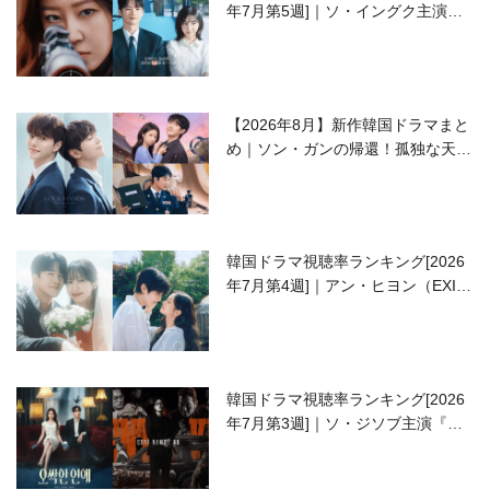
年7月第5週]｜ソ・イングク主演の
ラブコメがついに最終回！
【2026年8月】新作韓国ドラマまと
め｜ソン・ガンの帰還！孤独な天才
高校生ピアニスト役
韓国ドラマ視聴率ランキング[2026
年7月第4週]｜アン・ヒヨン（EXID
ハニ）復帰作『愛が来る』に注目！
韓国ドラマ視聴率ランキング[2026
年7月第3週]｜ソ・ジソブ主演『エ
ージェント・キム』が勢い加速！