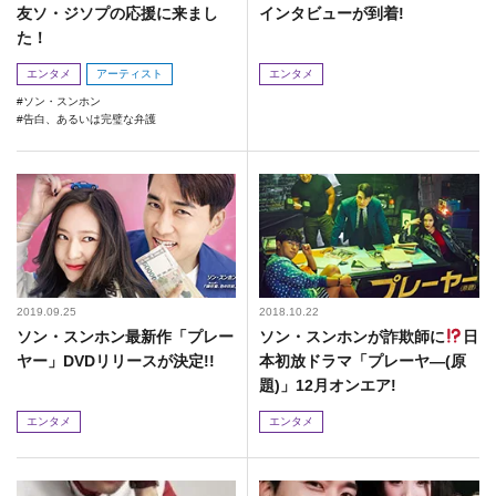
友ソ・ジソプの応援に来まし
インタビューが到着!
た！
エンタメ
アーティスト
エンタメ
ソン・スンホン
告白、あるいは完璧な弁護
2019.09.25
2018.10.22
ソン・スンホン最新作「プレー
ソン・スンホンが詐欺師に
日
ヤー」DVDリリースが決定!!
本初放ドラマ「プレーヤ―(原
題)」12月オンエア!
エンタメ
エンタメ