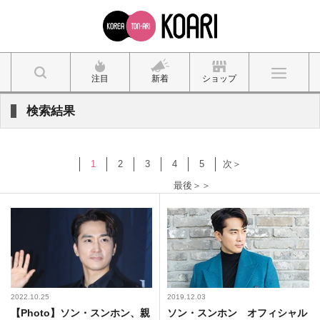
注目
新着
ショップ
検索結果
1
2
3
4
5
次＞
最後＞＞
2022.10.25
2019.12.03
【Photo】ソン・スンホン、親
ソン・スンホン オフィシャル