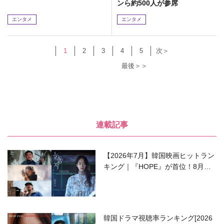
ンら約500人が参席
エンタメ
エンタメ
1
2
3
4
5
次＞
最後＞＞
連載記事
【2026年7月】韓国映画ヒットラン
キング｜『HOPE』が首位！8月公
開の注目作は？
韓国ドラマ視聴率ランキング[2026