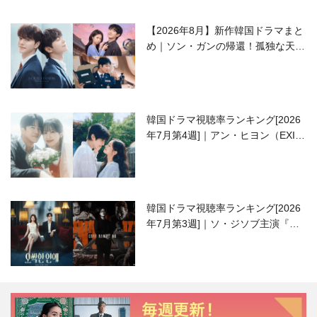
【2026年8月】新作韓国ドラマまと
め｜ソン・ガンの帰還！孤独な天才
高校生ピアニスト役
韓国ドラマ視聴率ランキング[2026
年7月第4週]｜アン・ヒヨン（EXID
ハニ）復帰作『愛が来る』に注目！
韓国ドラマ視聴率ランキング[2026
年7月第3週]｜ソ・ジソブ主演『エ
ージェント・キム』が勢い加速！