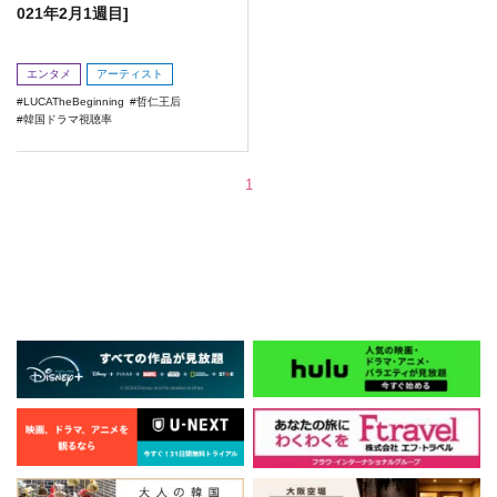
021年2月1週目]
エンタメ
アーティスト
LUCATheBeginning
哲仁王后
韓国ドラマ視聴率
1