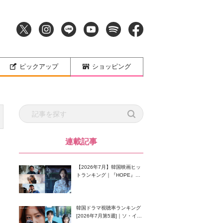
ピックアップ
ショッピング
連載記事
【2026年7月】韓国映画ヒッ
トランキング｜『HOPE』が
首位！8月公開の注目作は？
韓国ドラマ視聴率ランキング
[2026年7月第5週]｜ソ・イン