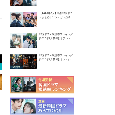
グク主演のラブコメがついに
最終回！
【2026年8月】新作韓国ドラ
マまとめ｜ソン・ガンの帰
還！孤独な天才高校生ピアニ
スト役
韓国ドラマ視聴率ランキング
[2026年7月第4週]｜アン・ヒ
ヨン（EXID ハニ）復帰作
『愛が来る』に注目！
韓国ドラマ視聴率ランキング
[2026年7月第3週]｜ソ・ジソ
ブ主演『エージェント・キ
ム』が勢い加速！