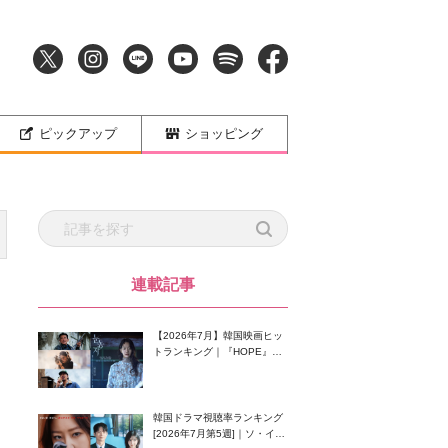
ピックアップ
ショッピング
連載記事
【2026年7月】韓国映画ヒッ
トランキング｜『HOPE』が
首位！8月公開の注目作は？
韓国ドラマ視聴率ランキング
[2026年7月第5週]｜ソ・イン