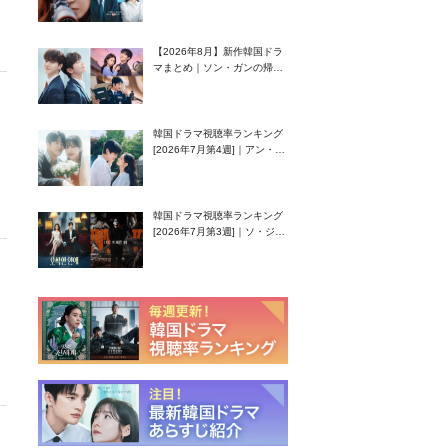
グク主演のラブコメがついに
最終回！
【2026年8月】新作韓国ドラ
マまとめ｜ソン・ガンの帰
還！孤独な天才高校生ピアニ
スト役
韓国ドラマ視聴率ランキング
[2026年7月第4週]｜アン・ヒ
ヨン（EXID ハニ）復帰作
『愛が来る』に注目！
韓国ドラマ視聴率ランキング
[2026年7月第3週]｜ソ・ジソ
ブ主演『エージェント・キ
ム』が勢い加速！