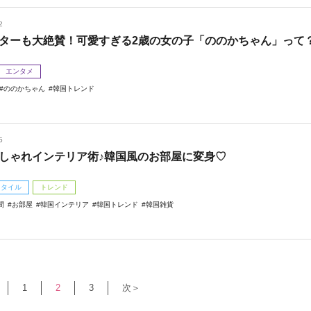
2
ターも大絶賛！可愛すぎる2歳の女の子「ののかちゃん」って
エンタメ
ののかちゃん
韓国トレンド
5
しゃれインテリア術♪韓国風のお部屋に変身♡
スタイル
トレンド
間
お部屋
韓国インテリア
韓国トレンド
韓国雑貨
1
2
3
次＞