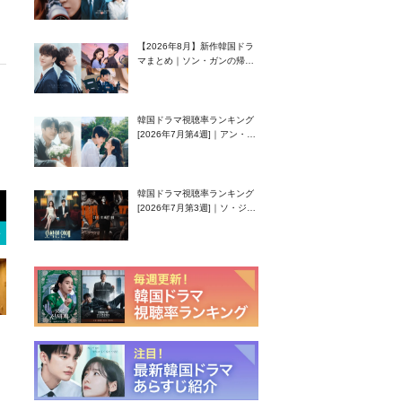
グク主演のラブコメがついに
最終回！
【2026年8月】新作韓国ドラ
マまとめ｜ソン・ガンの帰
還！孤独な天才高校生ピアニ
スト役
韓国ドラマ視聴率ランキング
[2026年7月第4週]｜アン・ヒ
ヨン（EXID ハニ）復帰作
『愛が来る』に注目！
韓国ドラマ視聴率ランキング
[2026年7月第3週]｜ソ・ジソ
ブ主演『エージェント・キ
ム』が勢い加速！