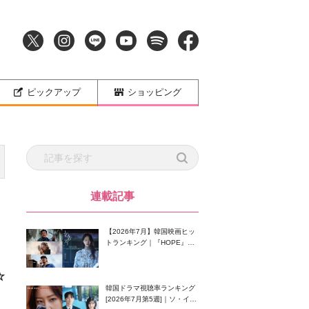
ピックアップ
ショッピング
連載記事
【2026年7月】韓国映画ヒッ
トランキング｜『HOPE』が
首位！8月公開の注目作は？
☆
韓国ドラマ視聴率ランキング
[2026年7月第5週]｜ソ・イン