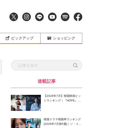
ピックアップ
ショッピング
連載記事
【2026年7月】韓国映画ヒッ
トランキング｜『HOPE』が
首位！8月公開の注目作は？
韓国ドラマ視聴率ランキング
[2026年7月第5週]｜ソ・イン