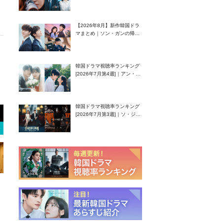
グク主演のラブコメがついに
最終回！
【2026年8月】新作韓国ドラ
マまとめ｜ソン・ガンの帰
還！孤独な天才高校生ピアニ
スト役
韓国ドラマ視聴率ランキング
[2026年7月第4週]｜アン・ヒ
ヨン（EXID ハニ）復帰作
『愛が来る』に注目！
韓国ドラマ視聴率ランキング
[2026年7月第3週]｜ソ・ジソ
ブ主演『エージェント・キ
ム』が勢い加速！