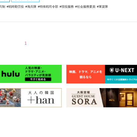
兵制
戦時勤労役
海兵隊
特殊戦司令部
現役服務
社会服務要員
軍楽隊
1