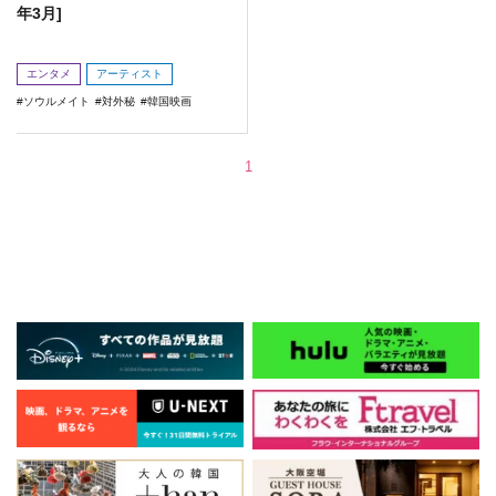
年3月]
エンタメ
アーティスト
ソウルメイト
対外秘
韓国映画
1