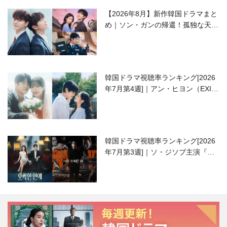
【2026年8月】新作韓国ドラマまと
め｜ソン・ガンの帰還！孤独な天才
高校生ピアニスト役
韓国ドラマ視聴率ランキング[2026
年7月第4週]｜アン・ヒヨン（EXID
ハニ）復帰作『愛が来る』に注目！
韓国ドラマ視聴率ランキング[2026
年7月第3週]｜ソ・ジソブ主演『エ
ージェント・キム』が勢い加速！