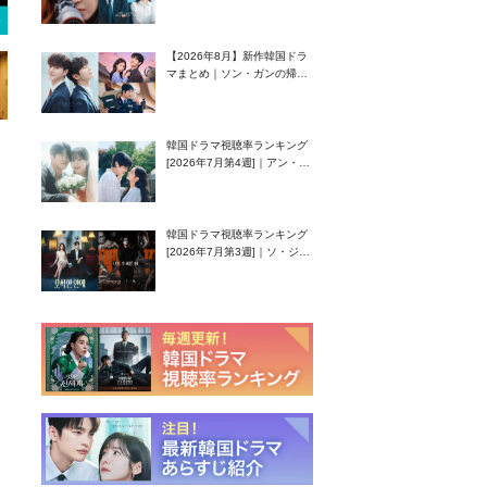
グク主演のラブコメがついに
最終回！
【2026年8月】新作韓国ドラ
マまとめ｜ソン・ガンの帰
還！孤独な天才高校生ピアニ
スト役
韓国ドラマ視聴率ランキング
[2026年7月第4週]｜アン・ヒ
ヨン（EXID ハニ）復帰作
『愛が来る』に注目！
韓国ドラマ視聴率ランキング
[2026年7月第3週]｜ソ・ジソ
ブ主演『エージェント・キ
ム』が勢い加速！