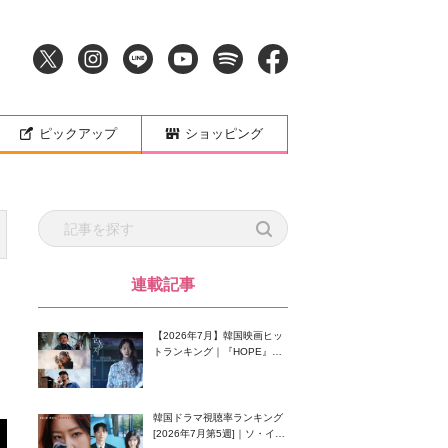
ピックアップ
ショッピング
連載記事
【2026年7月】韓国映画ヒッ
トランキング｜『HOPE』が
首位！8月公開の注目作は？
韓国ドラマ視聴率ランキング
[2026年7月第5週]｜ソ・イン