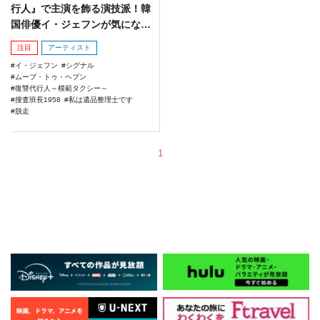
行人』で主演を飾る演技派！韓
国俳優イ・ジェフンが気になる
☆
注目
アーティスト
イ・ジェフン
シグナル
ムーブ・トゥ・ヘブン
復讐代行人～模範タクシー～
搜査班長1958
私は遺品整理士です
脱走
1