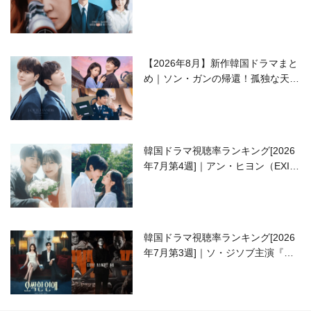
ラブコメがついに最終回！
【2026年8月】新作韓国ドラマまと
め｜ソン・ガンの帰還！孤独な天才
高校生ピアニスト役
韓国ドラマ視聴率ランキング[2026
年7月第4週]｜アン・ヒヨン（EXID
ハニ）復帰作『愛が来る』に注目！
韓国ドラマ視聴率ランキング[2026
年7月第3週]｜ソ・ジソブ主演『エ
ージェント・キム』が勢い加速！