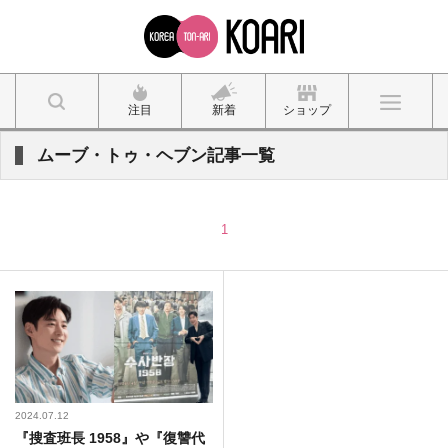
注目
新着
ショップ
ムーブ・トゥ・ヘブン記事一覧
1
2024.07.12
『搜査班長 1958』や『復讐代