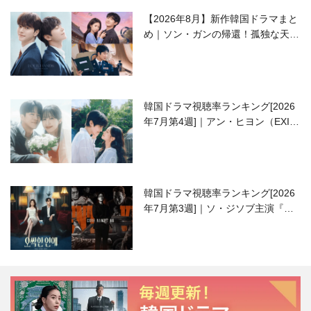
【2026年8月】新作韓国ドラマまと
め｜ソン・ガンの帰還！孤独な天才
高校生ピアニスト役
韓国ドラマ視聴率ランキング[2026
年7月第4週]｜アン・ヒヨン（EXID
ハニ）復帰作『愛が来る』に注目！
韓国ドラマ視聴率ランキング[2026
年7月第3週]｜ソ・ジソブ主演『エ
ージェント・キム』が勢い加速！