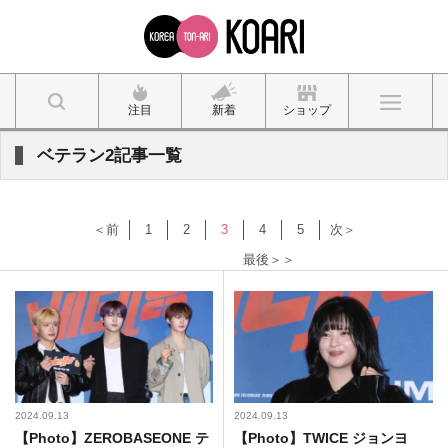
注目
新着
ショップ
ベテラン2記事一覧
＜前
1
2
3
4
5
次＞
最後＞＞
2024.09.13
2024.09.13
【Photo】ZEROBASEONE テ
【Photo】TWICE ジョンヨ