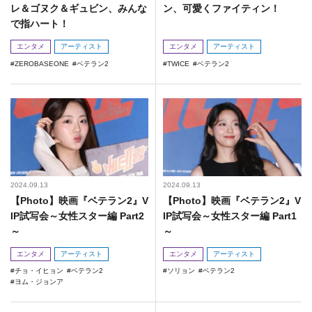
レ＆ゴヌク＆ギュビン、みんな
ン、可愛くファイティン！
で指ハート！
エンタメ
アーティスト
エンタメ
アーティスト
ZEROBASEONE
ベテラン2
TWICE
ベテラン2
2024.09.13
2024.09.13
【Photo】映画『ベテラン2』V
【Photo】映画『ベテラン2』V
IP試写会～女性スター編 Part2
IP試写会～女性スター編 Part1
～
～
エンタメ
アーティスト
エンタメ
アーティスト
チョ・イヒョン
ベテラン2
ソリョン
ベテラン2
ヨム・ジョンア