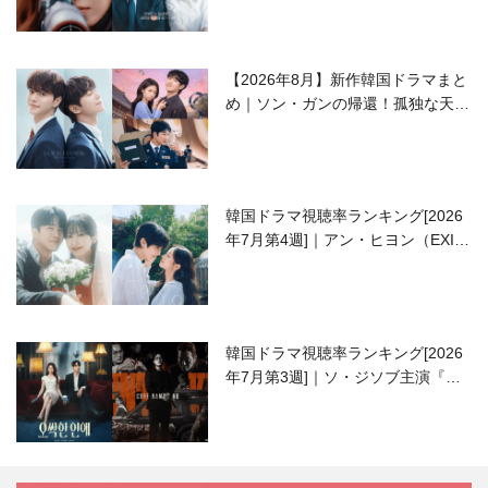
【2026年8月】新作韓国ドラマまと
め｜ソン・ガンの帰還！孤独な天才
高校生ピアニスト役
韓国ドラマ視聴率ランキング[2026
年7月第4週]｜アン・ヒヨン（EXID
ハニ）復帰作『愛が来る』に注目！
韓国ドラマ視聴率ランキング[2026
年7月第3週]｜ソ・ジソブ主演『エ
ージェント・キム』が勢い加速！