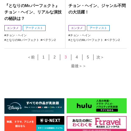
『となりのMr.パーフェクト』
チョン・ヘイン、ジャンル不問
チョン・ヘイン、リアルな演技
の大活躍！
の秘訣は？
エンタメ
アーティスト
エンタメ
アーティスト
チョン・ヘイン
チョン・ヘイン
となりのMr.パーフェクト
ベテラン2
となりのMr.パーフェクト
ベテラン2
＜前
1
2
3
4
5
次＞
最後＞＞