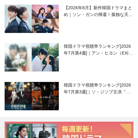
【2026年8月】新作韓国ドラマまと
め｜ソン・ガンの帰還！孤独な天才
高校生ピアニスト役
韓国ドラマ視聴率ランキング[2026
年7月第4週]｜アン・ヒヨン（EXID
ハニ）復帰作『愛が来る』に注目！
韓国ドラマ視聴率ランキング[2026
年7月第3週]｜ソ・ジソブ主演『エ
ージェント・キム』が勢い加速！