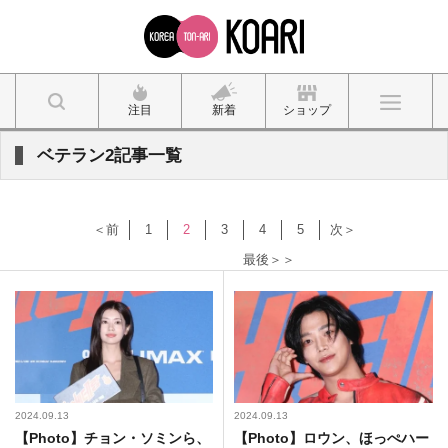
注目
新着
ショップ
ベテラン2記事一覧
＜前
1
2
3
4
5
次＞
最後＞＞
2024.09.13
2024.09.13
【Photo】チョン・ソミンら、
【Photo】ロウン、ほっぺハー