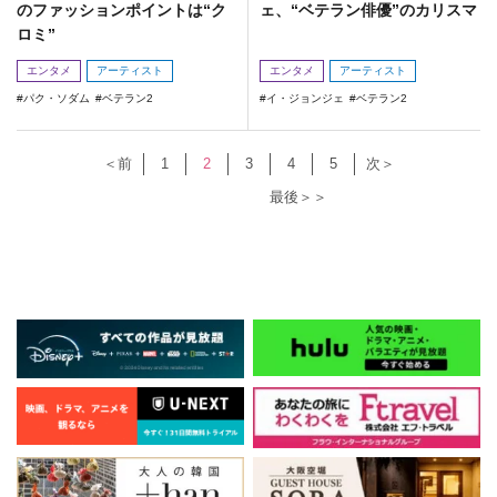
のファッションポイントは“ク
ェ、“ベテラン俳優”のカリスマ
ロミ”
エンタメ
アーティスト
エンタメ
アーティスト
パク・ソダム
ベテラン2
イ・ジョンジェ
ベテラン2
＜前
1
2
3
4
5
次＞
最後＞＞