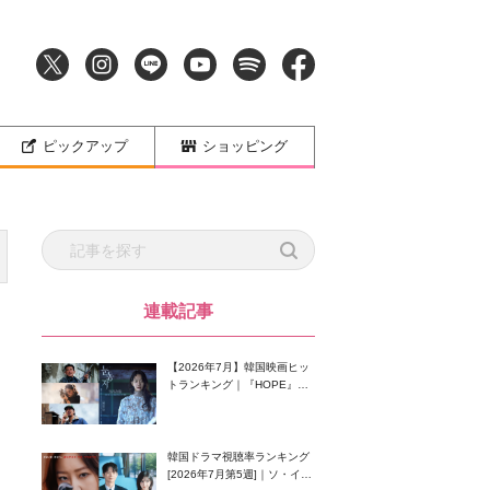
ピックアップ
ショッピング
連載記事
【2026年7月】韓国映画ヒッ
トランキング｜『HOPE』が
首位！8月公開の注目作は？
韓国ドラマ視聴率ランキング
[2026年7月第5週]｜ソ・イン