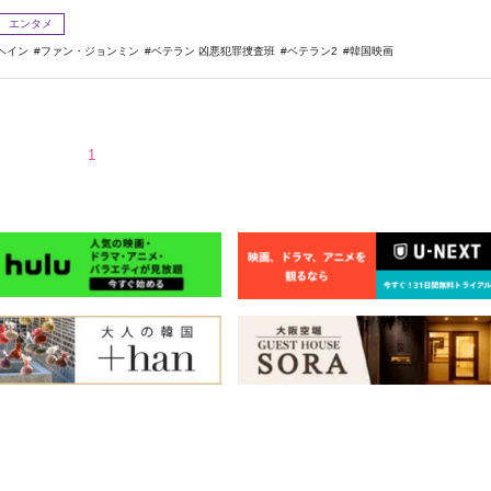
エンタメ
ヘイン
ファン・ジョンミン
ベテラン 凶悪犯罪捜査班
ベテラン2
韓国映画
1