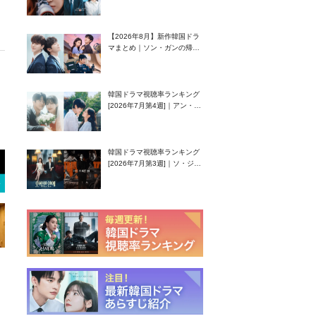
グク主演のラブコメがついに
最終回！
【2026年8月】新作韓国ドラ
マまとめ｜ソン・ガンの帰
還！孤独な天才高校生ピアニ
スト役
韓国ドラマ視聴率ランキング
[2026年7月第4週]｜アン・ヒ
ヨン（EXID ハニ）復帰作
『愛が来る』に注目！
韓国ドラマ視聴率ランキング
[2026年7月第3週]｜ソ・ジソ
ブ主演『エージェント・キ
ム』が勢い加速！