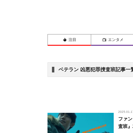
注目
エンタメ
ベテラン 凶悪犯罪捜査班記事一
2025.01.1
ファン
査班』