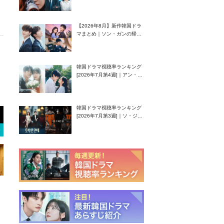
グク主演のラブコメがついに
最終回！
【2026年8月】新作韓国ドラ
マまとめ｜ソン・ガンの帰
還！孤独な天才高校生ピアニ
スト役
韓国ドラマ視聴率ランキング
[2026年7月第4週]｜アン・ヒ
ヨン（EXID ハニ）復帰作
『愛が来る』に注目！
韓国ドラマ視聴率ランキング
[2026年7月第3週]｜ソ・ジソ
ブ主演『エージェント・キ
ム』が勢い加速！