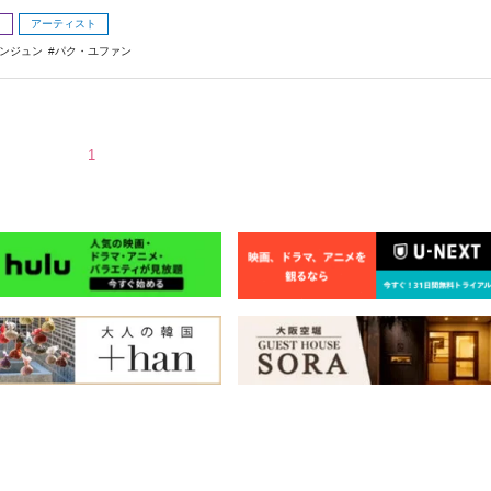
メ
アーティスト
ンジュン
パク・ユファン
1