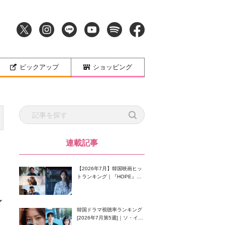
ピックアップ
ショッピング
連載記事
【2026年7月】韓国映画ヒッ
トランキング｜『HOPE』が
首位！8月公開の注目作は？
ン
韓国ドラマ視聴率ランキング
[2026年7月第5週]｜ソ・イン