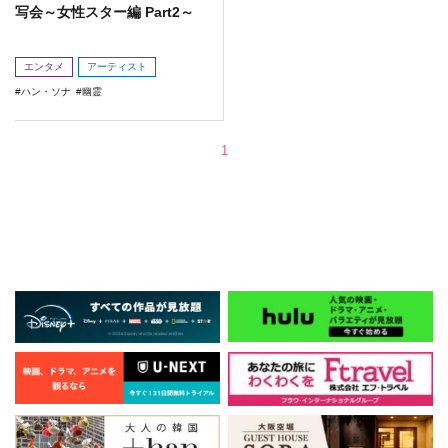
写会～女性スター編 Part2～
エンタメ
アーティスト
ハン・ソナ
幽霊
1