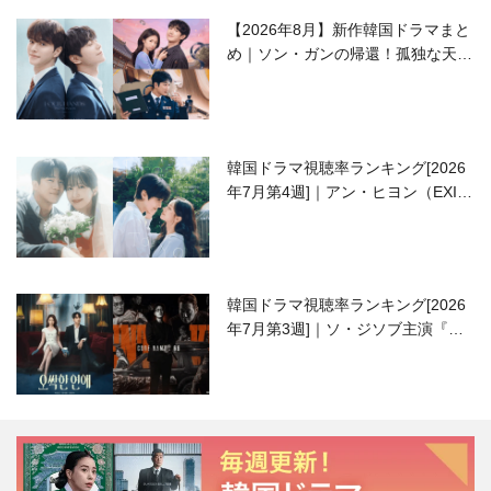
【2026年8月】新作韓国ドラマまと
め｜ソン・ガンの帰還！孤独な天才
高校生ピアニスト役
韓国ドラマ視聴率ランキング[2026
年7月第4週]｜アン・ヒヨン（EXID
ハニ）復帰作『愛が来る』に注目！
韓国ドラマ視聴率ランキング[2026
年7月第3週]｜ソ・ジソブ主演『エ
ージェント・キム』が勢い加速！