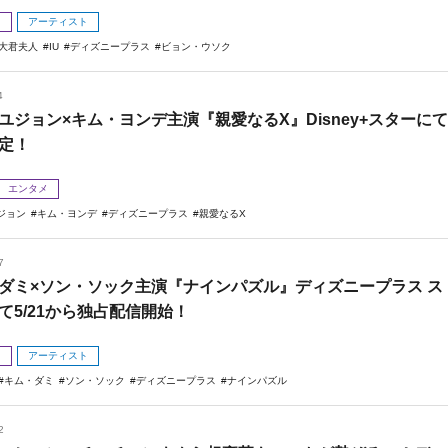
メ
アーティスト
の大君夫人
IU
ディズニープラス
ビョン・ウソク
4
ユジョン×キム・ヨンデ主演『親愛なるX』Disney+スターにて
定！
エンタメ
ジョン
キム・ヨンデ
ディズニープラス
親愛なるX
7
ダミ×ソン・ソック主演『ナインパズル』ディズニープラス ス
て5/21から独占配信開始！
メ
アーティスト
キム・ダミ
ソン・ソック
ディズニープラス
ナインパズル
2