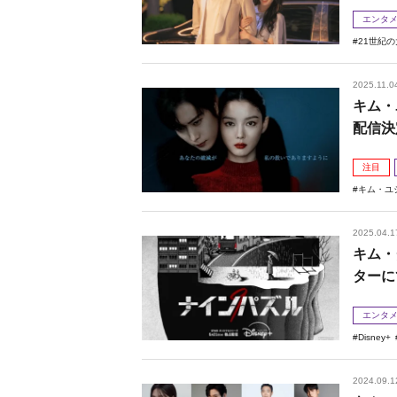
エンタ
21世紀
2025.11.0
キム・
配信決
注目
キム・ユ
2025.04.1
キム・
ターに
エンタ
Disney+
2024.09.1