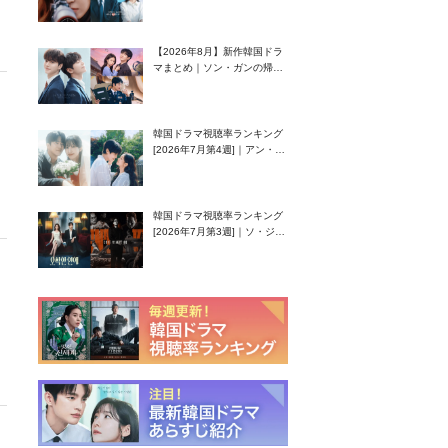
グク主演のラブコメがついに
最終回！
【2026年8月】新作韓国ドラ
マまとめ｜ソン・ガンの帰
還！孤独な天才高校生ピアニ
スト役
韓国ドラマ視聴率ランキング
[2026年7月第4週]｜アン・ヒ
ヨン（EXID ハニ）復帰作
『愛が来る』に注目！
韓国ドラマ視聴率ランキング
[2026年7月第3週]｜ソ・ジソ
ブ主演『エージェント・キ
ム』が勢い加速！