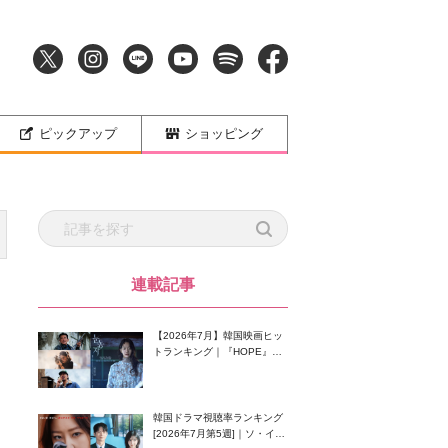
ピックアップ
ショッピング
連載記事
【2026年7月】韓国映画ヒッ
トランキング｜『HOPE』が
首位！8月公開の注目作は？
韓国ドラマ視聴率ランキング
[2026年7月第5週]｜ソ・イン