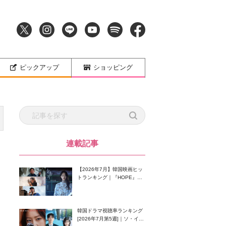
ピックアップ
ショッピング
連載記事
【2026年7月】韓国映画ヒッ
トランキング｜『HOPE』が
首位！8月公開の注目作は？
韓国ドラマ視聴率ランキング
[2026年7月第5週]｜ソ・イン