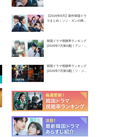
グク主演のラブコメがついに
最終回！
【2026年8月】新作韓国ドラ
マまとめ｜ソン・ガンの帰
還！孤独な天才高校生ピアニ
スト役
韓国ドラマ視聴率ランキング
[2026年7月第4週]｜アン・ヒ
ヨン（EXID ハニ）復帰作
『愛が来る』に注目！
韓国ドラマ視聴率ランキング
[2026年7月第3週]｜ソ・ジソ
ブ主演『エージェント・キ
ム』が勢い加速！