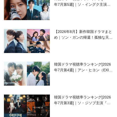
年7月第5週]｜ソ・イングク主演の
ラブコメがついに最終回！
【2026年8月】新作韓国ドラマまと
め｜ソン・ガンの帰還！孤独な天才
高校生ピアニスト役
韓国ドラマ視聴率ランキング[2026
年7月第4週]｜アン・ヒヨン（EXID
ハニ）復帰作『愛が来る』に注目！
韓国ドラマ視聴率ランキング[2026
年7月第3週]｜ソ・ジソブ主演『エ
ージェント・キム』が勢い加速！