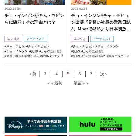
2022.02.24
2022.02.18
チョ・インソンがキム・ウビン
チョ・インソン×チャ・テヒョ
らに謝罪！その理由とは？
ン出演『見習い社長の営業日誌
2』Mnetで4/16より日本初放
送！
エンタメ
アーティスト
エンタメ
アーティスト
キム・ウビン
チャ・テヒョン
チャ・テヒョン
チョ・インソン
チョ・インソン
見習い社長の営業日誌
見習い社長の営業日誌
見習い社長の営業日誌2
韓国バラエティ
見習い社長の営業日誌2
韓国バラエティ
＜前
3
4
5
6
7
次＞
＜＜最初
最後＞＞