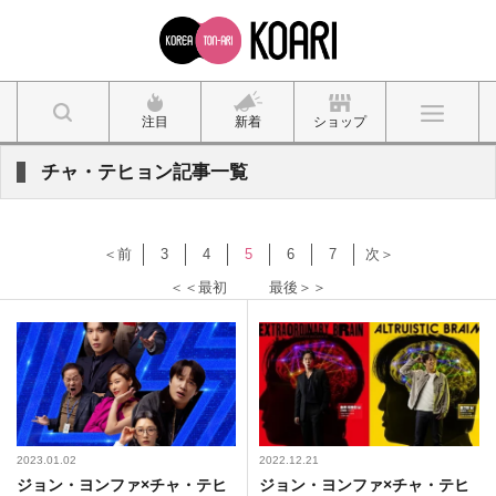
注目
新着
ショップ
チャ・テヒョン記事一覧
＜前
3
4
5
6
7
次＞
＜＜最初
最後＞＞
2023.01.02
2022.12.21
ジョン・ヨンファ×チャ・テヒ
ジョン・ヨンファ×チャ・テヒ