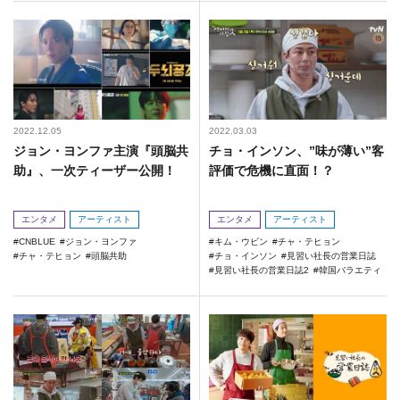
2022.12.05
2022.03.03
ジョン・ヨンファ主演『頭脳共
チョ・インソン、”味が薄い”客
助』、一次ティーザー公開！
評価で危機に直面！？
エンタメ
アーティスト
エンタメ
アーティスト
CNBLUE
ジョン・ヨンファ
キム・ウビン
チャ・テヒョン
チャ・テヒョン
頭脳共助
チョ・インソン
見習い社長の営業日誌
見習い社長の営業日誌2
韓国バラエティ