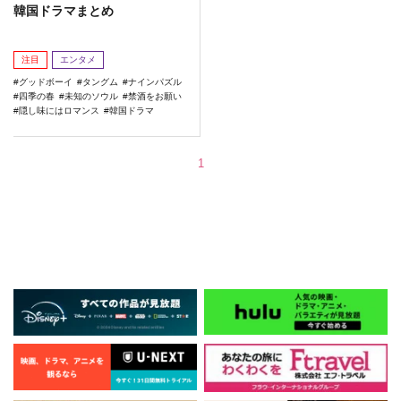
韓国ドラマまとめ
注目
エンタメ
グッドボーイ
タングム
ナインパズル
四季の春
未知のソウル
禁酒をお願い
隠し味にはロマンス
韓国ドラマ
1