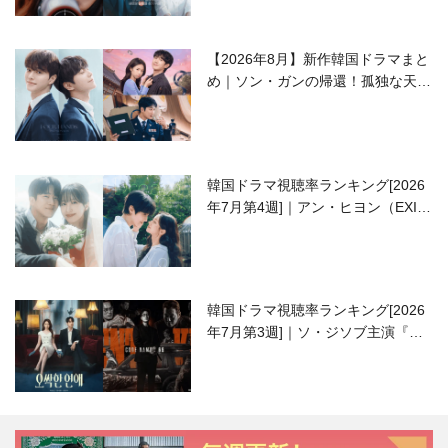
【2026年8月】新作韓国ドラマまと
め｜ソン・ガンの帰還！孤独な天才
高校生ピアニスト役
韓国ドラマ視聴率ランキング[2026
年7月第4週]｜アン・ヒヨン（EXID
ハニ）復帰作『愛が来る』に注目！
韓国ドラマ視聴率ランキング[2026
年7月第3週]｜ソ・ジソブ主演『エ
ージェント・キム』が勢い加速！